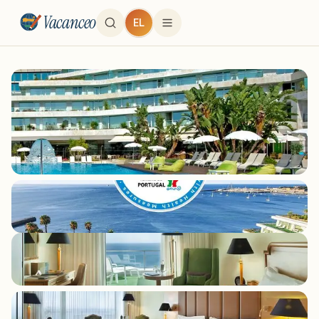
Vacanceo
EL