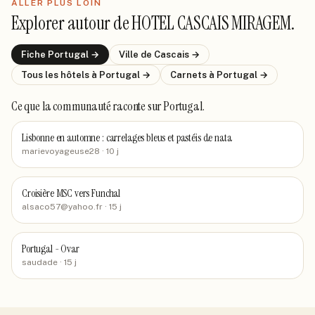
ALLER PLUS LOIN
Explorer autour de
HOTEL CASCAIS MIRAGEM
.
Fiche
Portugal
→
Ville de
Cascais
→
Tous les hôtels
à Portugal
→
Carnets
à Portugal
→
Ce que la communauté raconte
sur Portugal
.
Lisbonne en automne : carrelages bleus et pastéis de nata
marievoyageuse28
· 10 j
Croisière MSC vers Funchal
alsaco57@yahoo.fr
· 15 j
Portugal - Ovar
saudade
· 15 j