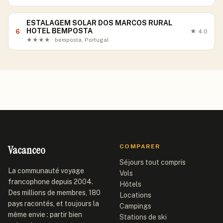
ESTALAGEM SOLAR DOS MARCOS RURAL
HOTEL BEMPOSTA
6
★
4.0
★★★★ · bemposta, Portugal
Vacanceo
COMPARER
Séjours tout compris
La communauté voyage
Vols
francophone depuis 2004.
Hôtels
Des millions de membres, 180
Locations
pays racontés, et toujours la
Campings
même envie : partir bien
Stations de ski