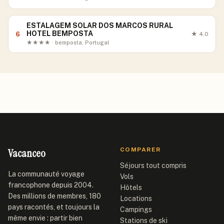
ESTALAGEM SOLAR DOS MARCOS RURAL
HOTEL BEMPOSTA
6
★
4.0
★★★★ · bemposta, Portugal
Vacanceo
COMPARER
Séjours tout compris
La communauté voyage
Vols
francophone depuis 2004.
Hôtels
Des millions de membres, 180
Locations
pays racontés, et toujours la
Campings
même envie : partir bien
Stations de ski