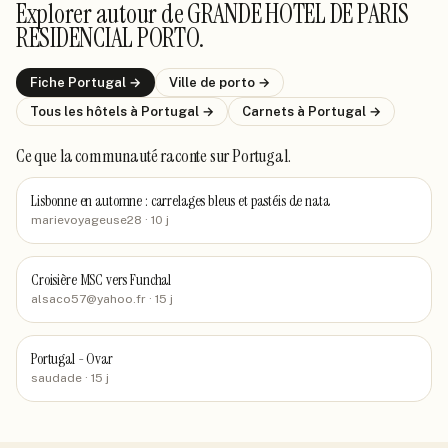
Explorer autour de
GRANDE HOTEL DE PARIS
RESIDENCIAL PORTO
.
Fiche
Portugal
→
Ville de
porto
→
Tous les hôtels
à Portugal
→
Carnets
à Portugal
→
Ce que la communauté raconte
sur Portugal
.
Lisbonne en automne : carrelages bleus et pastéis de nata
marievoyageuse28
· 10 j
Croisière MSC vers Funchal
alsaco57@yahoo.fr
· 15 j
Portugal - Ovar
saudade
· 15 j