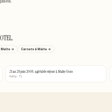
gasins.
HOTEL
.
 Malte
→
Carnets
à Malte
→
21 au 28 juin 2008: agréable séjour à Malte/Gozo
helly
· 7 j