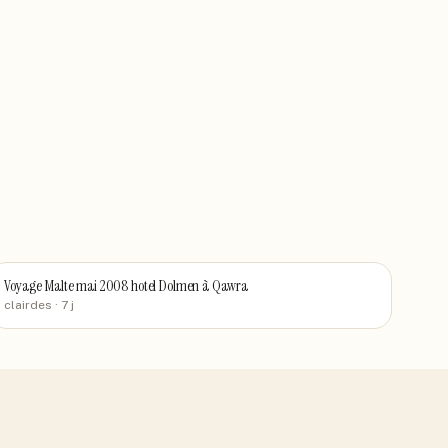
Voyage Malte mai 2008 hotel Dolmen à Qawra
clairdes
· 7 j