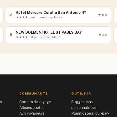
Hôtel Mercure Coralia San Antonio 4*
2
★
5.0
★★★★ · saint paul's bay, Malte
NEW DOLMEN HOTEL ST PAULS BAY
5
★
2.0
★★★★ · st pauls (baie), Malte
COMMUNAUTÉ
OUTILS IA
is
Carnets de voyage
Suggestions
Albums photos
personnalisées
Avis voyageurs
Planificateur jour-par-