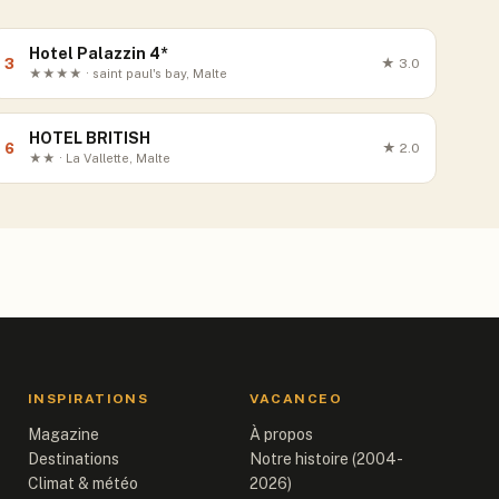
Hotel Palazzin 4*
3
★
3.0
★★★★ · saint paul's bay, Malte
HOTEL BRITISH
6
★
2.0
★★ · La Vallette, Malte
INSPIRATIONS
VACANCEO
Magazine
À propos
Destinations
Notre histoire (2004-
Climat & météo
2026)