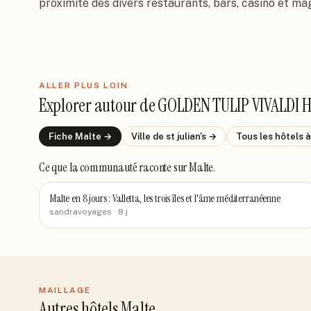
proximité des divers restaurants, bars, casino et ma
ALLER PLUS LOIN
Explorer autour de
GOLDEN TULIP VIVALDI 
Fiche
Malte
→
Ville de
st julian's
→
Tous les hôtels
à
Ce que la communauté raconte
sur Malte
.
Malte en 8 jours : Valletta, les trois îles et l'âme méditerranéenne
sandravoyages
· 8 j
MAILLAGE
Autres hôtels Malte