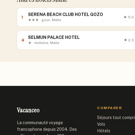
SERENA BEACH CLUB HOTEL GOZO
1
★
5.0
★★★ · gozo, Malte
SELMUN PALACE HOTEL
4
★
2.3
★ · mellieha, Malte
Vacanceo
COMPARER
Séjours tout compr
La communauté voyage
Vols
francophone depuis 2004. Des
Hôtels