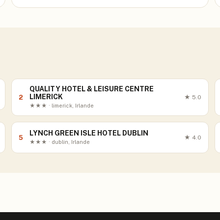
QUALITY HOTEL & LEISURE CENTRE
LIMERICK
2
★
5.0
★★★ · limerick, Irlande
LYNCH GREEN ISLE HOTEL DUBLIN
5
★
4.0
★★★ · dublin, Irlande