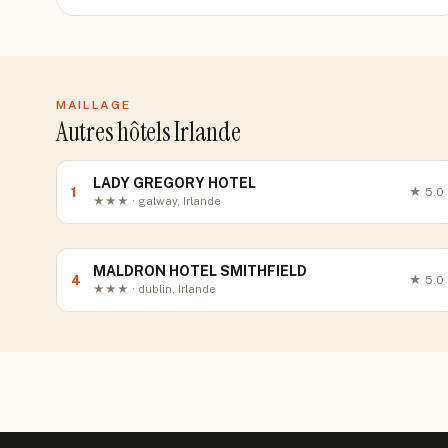
MAILLAGE
Autres hôtels Irlande
LADY GREGORY HOTEL
1
★
5.0
★★★ · galway, Irlande
MALDRON HOTEL SMITHFIELD
4
★
5.0
★★★ · dublin, Irlande