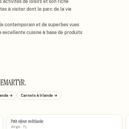
tivités de loisirs et son riche 
tes à visiter dont le parc de la vie 
le contemporain et de superbes vues 
e excellente cuisine à base de produits 
LEMARTYR
.
lande
→
Carnets
à Irlande
→
Petit séjour en Irlande
Airge
· 7 j