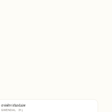
croisière irlandaise
GWENDAL
· 31 j