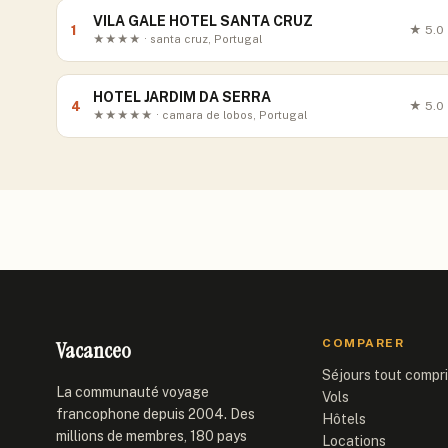
VILA GALE HOTEL SANTA CRUZ
1
★
5.0
★★★★ · santa cruz, Portugal
HOTEL JARDIM DA SERRA
4
★
5.0
★★★★★ · camara de lobos, Portugal
Vacanceo
COMPARER
Séjours tout compr
La communauté voyage
Vols
francophone depuis 2004. Des
Hôtels
millions de membres, 180 pays
Locations