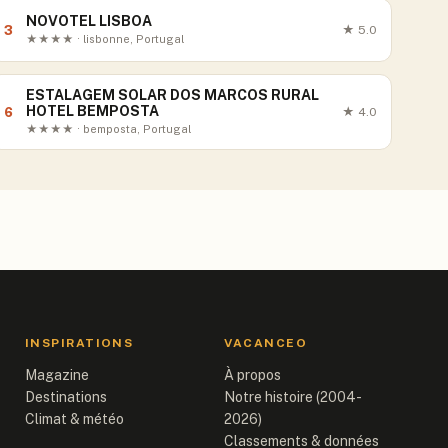
NOVOTEL LISBOA
3
★
5.0
★★★★ · lisbonne, Portugal
ESTALAGEM SOLAR DOS MARCOS RURAL
HOTEL BEMPOSTA
6
★
4.0
★★★★ · bemposta, Portugal
INSPIRATIONS
VACANCEO
Magazine
À propos
Destinations
Notre histoire (2004-
Climat & météo
2026)
Classements & données