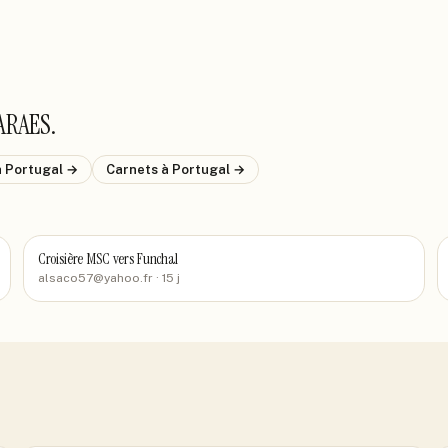
ARAES
.
à Portugal
→
Carnets
à Portugal
→
Croisière MSC vers Funchal
alsaco57@yahoo.fr
· 15 j