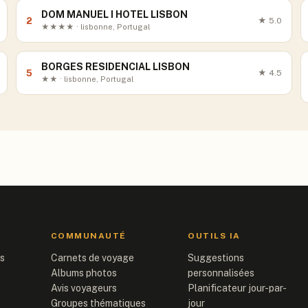
DOM MANUEL I HOTEL LISBON
2
★
5.0
★★★★ · lisbonne, Portugal
BORGES RESIDENCIAL LISBON
5
★
4.5
★★ · lisbonne, Portugal
COMMUNAUTÉ
OUTILS IA
is
Carnets de voyage
Suggestions
Albums photos
personnalisées
Avis voyageurs
Planificateur jour-par-
Groupes thématiques
jour