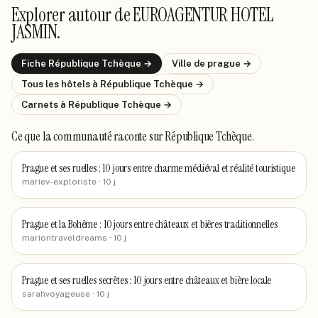
Explorer autour de
EUROAGENTUR HOTEL
JASMIN
.
Fiche
République Tchèque
→
Ville de
prague
→
Tous les hôtels
à République Tchèque
→
Carnets
à République Tchèque
→
Ce que la communauté raconte
sur République Tchèque
.
Prague et ses ruelles : 10 jours entre charme médiéval et réalité touristique
mariev-exploriste
· 10 j
Prague et la Bohême : 10 jours entre châteaux et bières traditionnelles
mariontraveldreams
· 10 j
Prague et ses ruelles secrètes : 10 jours entre châteaux et bière locale
sarahvoyageuse
· 10 j