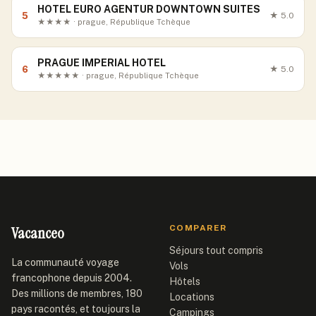
HOTEL EURO AGENTUR DOWNTOWN SUITES
5
★
5.0
★★★★ · prague, République Tchèque
PRAGUE IMPERIAL HOTEL
6
★
5.0
★★★★★ · prague, République Tchèque
Vacanceo
COMPARER
Séjours tout compris
La communauté voyage
Vols
francophone depuis 2004.
Hôtels
Des millions de membres, 180
Locations
pays racontés, et toujours la
Campings