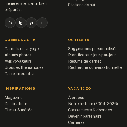
même envie : partir bien
Stations de ski
préparés.
fb
ig
yt
tt
COMMUNAUTÉ
OUTILS IA
Carnets de voyage
Suggestions personnalisées
Albums photos
Planificateur jour-par-jour
Avis voyageurs
Résumé de carnet
Groupes thématiques
Recherche conversationnelle
Carte interactive
INSPIRATIONS
VACANCEO
Magazine
À propos
Destinations
Notre histoire (2004-2026)
Climat & météo
Classements & données
Devenir partenaire
Carrières