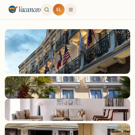
Vacanceo
EL