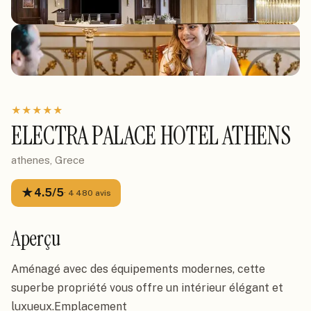
★
★
★
★
★
ELECTRA PALACE HOTEL ATHENS
athenes, Grece
★
4.5
/5
·
4 480
avis
Aperçu
Aménagé avec des équipements modernes, cette 
superbe propriété vous offre un intérieur élégant et 
luxueux.Emplacement
