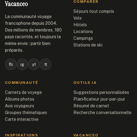
Vacanceo
COMPARER
Séjours tout compris
La communauté voyage
Vols
francophone depuis 2004.
Hôtels
Des millions de membres, 180
Locations
pays racontés, et toujours la
Campings
même envie : partir bien
Stations de ski
préparés.
fb
ig
yt
tt
COMMUNAUTÉ
OUTILS IA
Carnets de voyage
Suggestions personnalisées
Albums photos
Planificateur jour-par-jour
Avis voyageurs
Résumé de carnet
Groupes thématiques
Recherche conversationnelle
Carte interactive
INSPIRATIONS
VACANCEO