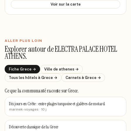
Voir sur la carte
ALLER PLUS LOIN
Explorer autour de
ELECTRA PALACE HOTEL
ATHENS
.
Fiche
Grece
→
Ville de
athenes
→
Tous les hôtels
à Grece
→
Carnets
à Grece
→
Ce que la communauté raconte
sur Grece
.
Dix jours en Crète : entre plages turquoise et galères de motard
marinek-voyages
· 10 j
Découverte classique de la Grece