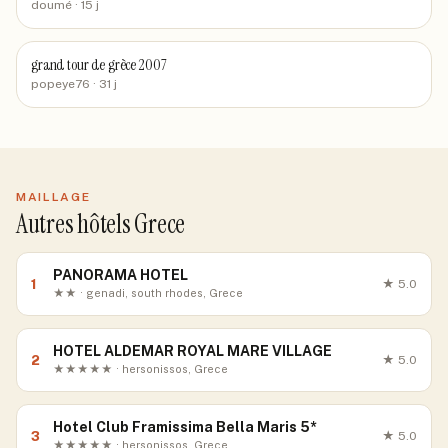
doumé
· 15 j
grand tour de grèce 2007
popeye76
· 31 j
MAILLAGE
Autres hôtels Grece
PANORAMA HOTEL
1
★
5.0
★★ · genadi, south rhodes, Grece
HOTEL ALDEMAR ROYAL MARE VILLAGE
2
★
5.0
★★★★★ · hersonissos, Grece
Hotel Club Framissima Bella Maris 5*
3
★
5.0
★★★★★ · hersonissos, Grece