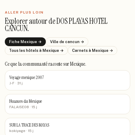
ALLER PLUS LOIN
Explorer autour de
DOS PLAYAS HOTEL
CANCUN
.
Fiche
Mexique
→
Ville de
cancun
→
Tous les hôtels
à Mexique
→
Carnets
à Mexique
→
Ce que la communauté raconte
sur Mexique
.
Voyage mexique 2007
J-F
· 31 j
Nuances du Mexique
FALAISE08
· 15 j
SUR LA TRACE DES MAYAS
kokiyage
· 15 j