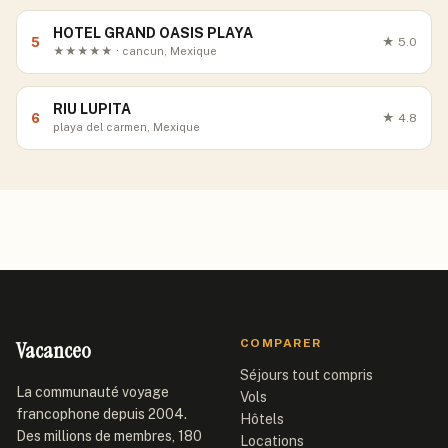
HOTEL GRAND OASIS PLAYA
5
★
5.0
★★★★★ · cancun, Mexique
RIU LUPITA
6
★
4.8
playa del carmen, Mexique
Vacanceo
COMPARER
Séjours tout compris
La communauté voyage
Vols
francophone depuis 2004.
Hôtels
Des millions de membres, 180
Locations