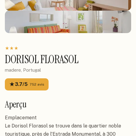
★
★
★
DORISOL FLORASOL
madere, Portugal
★
3.7
/5
·
752
avis
Aperçu
Emplacement

Le Dorisol Florasol se trouve dans le quartier noble 
touristique, près de l'Estrada Monumental, à 300 