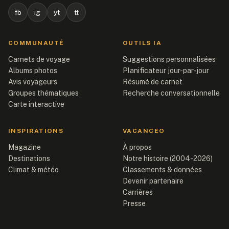
fb
ig
yt
tt
COMMUNAUTÉ
OUTILS IA
Carnets de voyage
Suggestions personnalisées
Albums photos
Planificateur jour-par-jour
Avis voyageurs
Résumé de carnet
Groupes thématiques
Recherche conversationnelle
Carte interactive
INSPIRATIONS
VACANCEO
Magazine
À propos
Destinations
Notre histoire (2004-2026)
Climat & météo
Classements & données
Devenir partenaire
Carrières
Presse