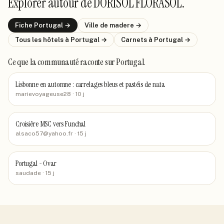
Explorer autour de
DORISOL FLORASOL
.
Fiche
Portugal
→
Ville de
madere
→
Tous les hôtels
à Portugal
→
Carnets
à Portugal
→
Ce que la communauté raconte
sur Portugal
.
Lisbonne en automne : carrelages bleus et pastéis de nata
marievoyageuse28
· 10 j
Croisière MSC vers Funchal
alsaco57@yahoo.fr
· 15 j
Portugal - Ovar
saudade
· 15 j