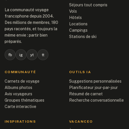
Séjours tout compris
La communauté voyage
Vols
francophone depuis 2004.
Hôtels
Des millions de membres, 180
Locations
pays racontés, et toujours la
Campings
même envie : partir bien
Stations de ski
préparés.
fb
ig
yt
tt
COMMUNAUTÉ
OUTILS IA
Carnets de voyage
Suggestions personnalisées
Albums photos
Planificateur jour-par-jour
Avis voyageurs
Résumé de carnet
Groupes thématiques
Recherche conversationnelle
Carte interactive
INSPIRATIONS
VACANCEO