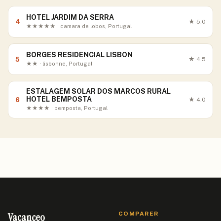
HOTEL JARDIM DA SERRA
4
★
5.0
★★★★★ · camara de lobos, Portugal
BORGES RESIDENCIAL LISBON
5
★
4.5
★★ · lisbonne, Portugal
ESTALAGEM SOLAR DOS MARCOS RURAL
HOTEL BEMPOSTA
6
★
4.0
★★★★ · bemposta, Portugal
Vacanceo
COMPARER