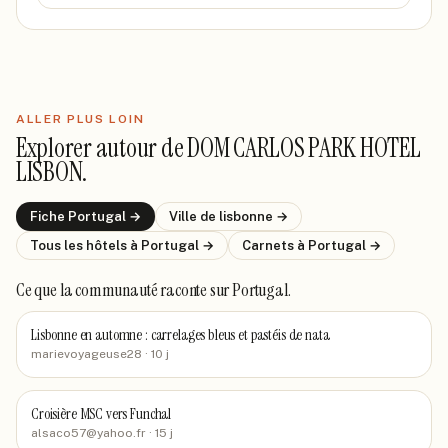
ALLER PLUS LOIN
Explorer autour de
DOM CARLOS PARK HOTEL
LISBON
.
Fiche
Portugal
→
Ville de
lisbonne
→
Tous les hôtels
à Portugal
→
Carnets
à Portugal
→
Ce que la communauté raconte
sur Portugal
.
Lisbonne en automne : carrelages bleus et pastéis de nata
marievoyageuse28
· 10 j
Croisière MSC vers Funchal
alsaco57@yahoo.fr
· 15 j