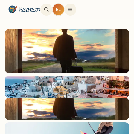
Vacanceo
EL