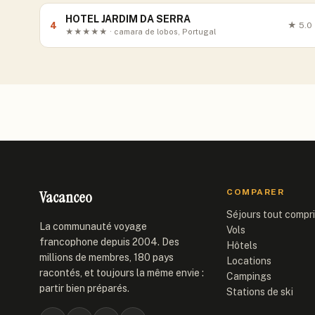
HOTEL JARDIM DA SERRA
4
★
5.0
★★★★★ · camara de lobos, Portugal
Vacanceo
COMPARER
Séjours tout compr
La communauté voyage
Vols
francophone depuis 2004. Des
Hôtels
millions de membres, 180 pays
Locations
racontés, et toujours la même envie :
Campings
partir bien préparés.
Stations de ski