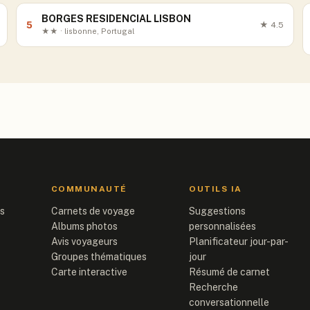
BORGES RESIDENCIAL LISBON
5
★
4.5
★★ · lisbonne, Portugal
COMMUNAUTÉ
OUTILS IA
is
Carnets de voyage
Suggestions
Albums photos
personnalisées
Avis voyageurs
Planificateur jour-par-
Groupes thématiques
jour
Carte interactive
Résumé de carnet
Recherche
conversationnelle