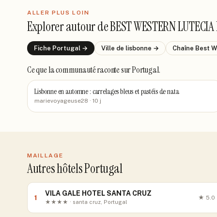
ALLER PLUS LOIN
Explorer autour de
BEST WESTERN LUTECIA
Fiche
Portugal
→
Ville de
lisbonne
→
Chaîne
Best W
Ce que la communauté raconte
sur Portugal
.
Lisbonne en automne : carrelages bleus et pastéis de nata
marievoyageuse28
· 10 j
MAILLAGE
Autres hôtels Portugal
VILA GALE HOTEL SANTA CRUZ
1
★
5.0
★★★★ · santa cruz, Portugal