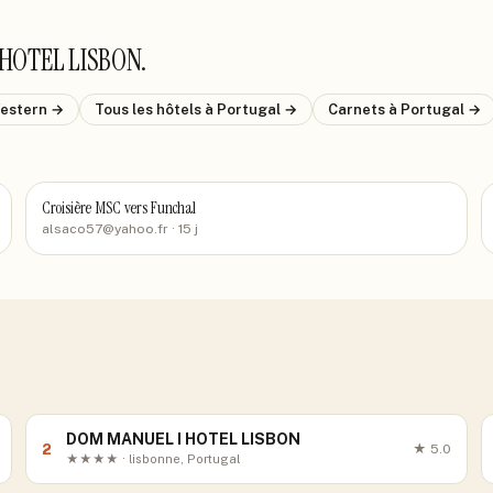
 HOTEL LISBON
.
estern
→
Tous les hôtels
à Portugal
→
Carnets
à Portugal
→
Croisière MSC vers Funchal
alsaco57@yahoo.fr
· 15 j
DOM MANUEL I HOTEL LISBON
2
★
5.0
★★★★ · lisbonne, Portugal