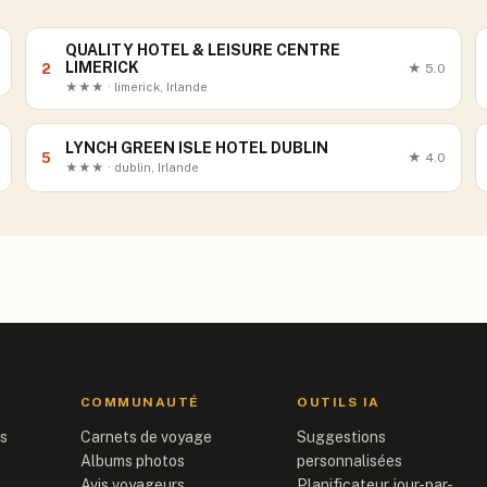
QUALITY HOTEL & LEISURE CENTRE
LIMERICK
2
★
5.0
★★★ · limerick, Irlande
LYNCH GREEN ISLE HOTEL DUBLIN
5
★
4.0
★★★ · dublin, Irlande
COMMUNAUTÉ
OUTILS IA
is
Carnets de voyage
Suggestions
Albums photos
personnalisées
Avis voyageurs
Planificateur jour-par-