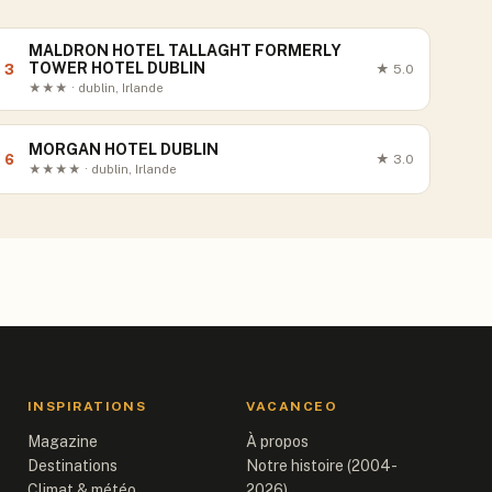
MALDRON HOTEL TALLAGHT FORMERLY
TOWER HOTEL DUBLIN
3
★
5.0
★★★ · dublin, Irlande
MORGAN HOTEL DUBLIN
6
★
3.0
★★★★ · dublin, Irlande
INSPIRATIONS
VACANCEO
Magazine
À propos
Destinations
Notre histoire (2004-
Climat & météo
2026)