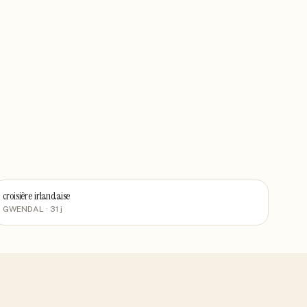
croisière irlandaise
GWENDAL
· 31 j