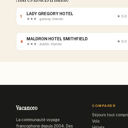
LADY GREGORY HOTEL
1
★
5.0
★★★ · galway, Irlande
MALDRON HOTEL SMITHFIELD
4
★
5.0
★★★ · dublin, Irlande
Vacanceo
COMPARER
Séjours tout compr
La communauté voyage
Vols
francophone depuis 2004. Des
Hôtels