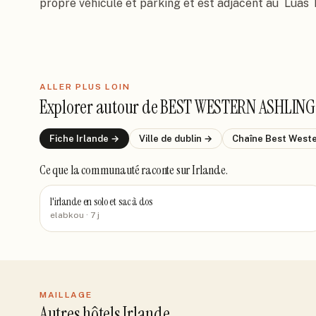
propre véhicule et parking et est adjacent au ´Luas´
ALLER PLUS LOIN
Explorer autour de
BEST WESTERN ASHLING
Fiche
Irlande
→
Ville de
dublin
→
Chaîne
Best West
Ce que la communauté raconte
sur Irlande
.
l'irlande en solo et sac à dos
elabkou
· 7 j
MAILLAGE
Autres hôtels Irlande