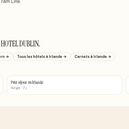
Tram Line.
 HOTEL DUBLIN
.
ern
→
Tous les hôtels
à Irlande
→
Carnets
à Irlande
→
Petit séjour en Irlande
Airge
· 7 j