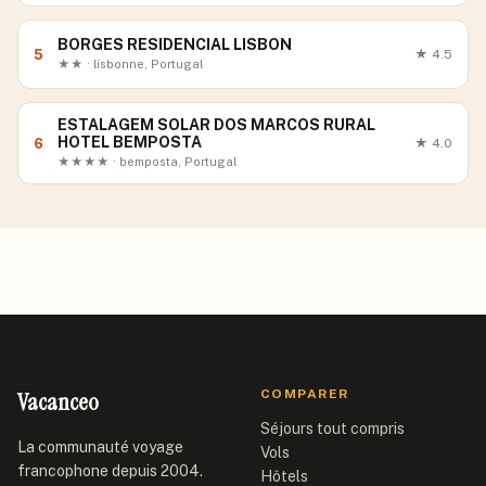
BORGES RESIDENCIAL LISBON
5
★
4.5
★★ · lisbonne, Portugal
ESTALAGEM SOLAR DOS MARCOS RURAL
HOTEL BEMPOSTA
6
★
4.0
★★★★ · bemposta, Portugal
Vacanceo
COMPARER
Séjours tout compris
La communauté voyage
Vols
francophone depuis 2004.
Hôtels