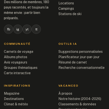
Des millions de membres, 180
Locations
pays racontés, et toujours la
Campings
même envie : partir bien
Stations de ski
préparés.
fb
ig
yt
tt
COMMUNAUTÉ
OUTILS IA
Carnets de voyage
Suggestions personnalisées
Albums photos
Planificateur jour-par-jour
Avis voyageurs
Résumé de carnet
Groupes thématiques
Recherche conversationnelle
Carte interactive
INSPIRATIONS
VACANCEO
Magazine
À propos
Destinations
Notre histoire (2004-2026)
Climat & météo
Classements & données