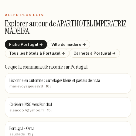
ALLER PLUS LOIN
Explorer autour de
APARTHOTEL IMPERATRIZ
MADEIRA
.
Fiche
Portugal
→
Ville de
madere
→
Tous les hôtels
à Portugal
→
Carnets
à Portugal
→
Ce que la communauté raconte
sur Portugal
.
Lisbonne en automne : carrelages bleus et pastéis de nata
marievoyageuse28
· 10 j
Croisière MSC vers Funchal
alsaco57@yahoo.fr
· 15 j
Portugal - Ovar
saudade
· 15 j