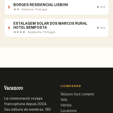
BORGES RESIDENCIAL LISBON
5
★
4.5
★★ · lisbonne, Portugal
ESTALAGEM SOLAR DOS MARCOS RURAL
HOTEL BEMPOSTA
6
★
4.0
★★★★ · bemposta, Portugal
Vacanceo
COMPARER
Séjours tout compris
La communauté voyage
Vols
francophone depuis 2004.
Hôtels
Des millions de membres, 180
Locations