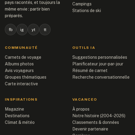
pays racontés, et toujours la
Campings
même envie : partir bien
Stations de ski
préparés.
fb
ig
yt
tt
COMMUNAUTÉ
OUTILS IA
Carnets de voyage
Suggestions personnalisées
Albums photos
Planificateur jour-par-jour
Avis voyageurs
Résumé de carnet
Groupes thématiques
Recherche conversationnelle
Carte interactive
INSPIRATIONS
VACANCEO
Magazine
À propos
Destinations
Notre histoire (2004-2026)
Climat & météo
Classements & données
Devenir partenaire