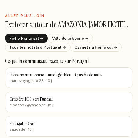
ALLER PLUS LOIN
Explorer autour de
AMAZONIA JAMOR HOTEL
.
Fiche
Portugal
→
Ville de
lisbonne
→
Tous les hôtels
à Portugal
→
Carnets
à Portugal
→
Ce que la communauté raconte
sur Portugal
.
Lisbonne en automne : carrelages bleus et pastéis de nata
marievoyageuse28
· 10 j
Croisière MSC vers Funchal
alsaco57@yahoo.fr
· 15 j
Portugal - Ovar
saudade
· 15 j