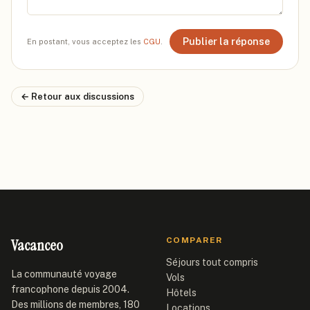
Publier la réponse
En postant, vous acceptez les
CGU
.
← Retour aux discussions
Vacanceo
COMPARER
Séjours tout compris
La communauté voyage
Vols
francophone depuis 2004.
Hôtels
Des millions de membres, 180
Locations