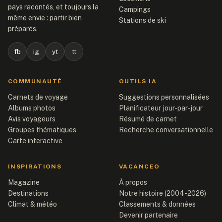
pays racontés, et toujours la
Campings
même envie : partir bien
Stations de ski
préparés.
fb
ig
yt
tt
COMMUNAUTÉ
OUTILS IA
Carnets de voyage
Suggestions personnalisées
Albums photos
Planificateur jour-par-jour
Avis voyageurs
Résumé de carnet
Groupes thématiques
Recherche conversationnelle
Carte interactive
INSPIRATIONS
VACANCEO
Magazine
À propos
Destinations
Notre histoire (2004-2026)
Climat & météo
Classements & données
Devenir partenaire