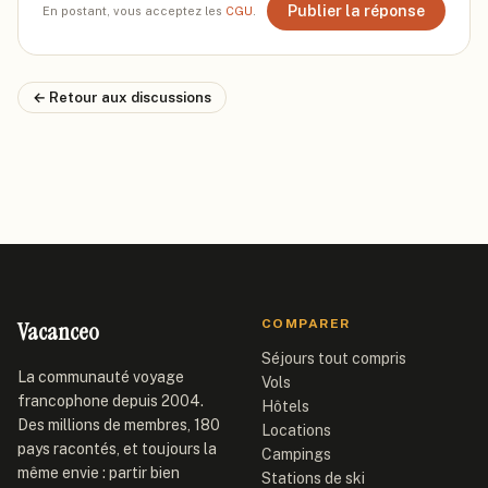
Publier la réponse
En postant, vous acceptez les
CGU
.
← Retour aux discussions
Vacanceo
COMPARER
Séjours tout compris
La communauté voyage
Vols
francophone depuis 2004.
Hôtels
Des millions de membres, 180
Locations
pays racontés, et toujours la
Campings
même envie : partir bien
Stations de ski