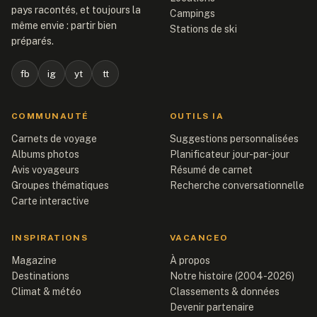
pays racontés, et toujours la
Campings
même envie : partir bien
Stations de ski
préparés.
fb
ig
yt
tt
COMMUNAUTÉ
OUTILS IA
Carnets de voyage
Suggestions personnalisées
Albums photos
Planificateur jour-par-jour
Avis voyageurs
Résumé de carnet
Groupes thématiques
Recherche conversationnelle
Carte interactive
INSPIRATIONS
VACANCEO
Magazine
À propos
Destinations
Notre histoire (2004-2026)
Climat & météo
Classements & données
Devenir partenaire