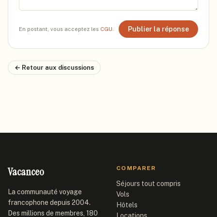
Publier la réponse
En postant, vous acceptez les
CGU
.
← Retour aux discussions
Vacanceo
COMPARER
Séjours tout compris
La communauté voyage
Vols
francophone depuis 2004.
Hôtels
Des millions de membres, 180
Locations