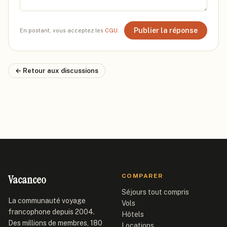
Publier la réponse
En postant, vous acceptez les
CGU
.
← Retour aux discussions
Vacanceo
COMPARER
Séjours tout compris
La communauté voyage
Vols
francophone depuis 2004.
Hôtels
Des millions de membres, 180
Locations