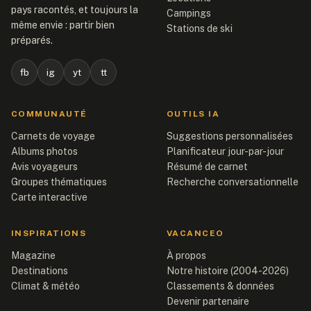
pays racontés, et toujours la
Campings
même envie : partir bien
Stations de ski
préparés.
fb
ig
yt
tt
COMMUNAUTÉ
OUTILS IA
Carnets de voyage
Suggestions personnalisées
Albums photos
Planificateur jour-par-jour
Avis voyageurs
Résumé de carnet
Groupes thématiques
Recherche conversationnelle
Carte interactive
INSPIRATIONS
VACANCEO
Magazine
À propos
Destinations
Notre histoire (2004-2026)
Climat & météo
Classements & données
Devenir partenaire