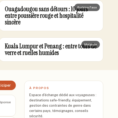
Ouagadougou sans détours : 10 jours
Burkina Faso
entre poussière rouge et hospitalité
sincère
Kuala Lumpur et Penang : entre tours de
Malaisie
verre et ruelles humides
iciper
À PROPOS
Espace d'échange dédié aux voyageuses :
destinations safe-friendly, équipement,
éponse
gestion des contraintes de genre dans
certains pays, témoignages, conseils
sécurité.