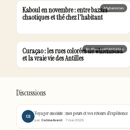
Kaboul en novembre : entre bazars
Afghanistan
chaotiques et thé chez l'habitant
Curaçao : les rues colorées de Willemstad
Antilles néerlandaises
et la vraie vie des Antilles
Discussions
Voyager enceinte : mes peurs et vos retours d'expérience
CE
par
CelineAvent
·
7 mai 2026