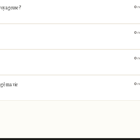
 voyageuse ?
0
r
0
r
0
r
ngé ma vie
0
r