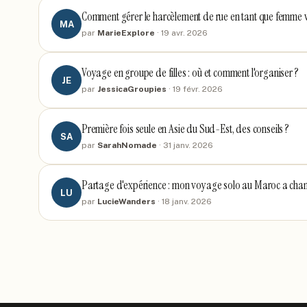
Comment gérer le harcèlement de rue en tant que femme
MA
par
MarieExplore
·
19 avr. 2026
Voyage en groupe de filles : où et comment l'organiser ?
JE
par
JessicaGroupies
·
19 févr. 2026
Première fois seule en Asie du Sud-Est, des conseils ?
SA
par
SarahNomade
·
31 janv. 2026
Partage d'expérience : mon voyage solo au Maroc a cha
LU
par
LucieWanders
·
18 janv. 2026