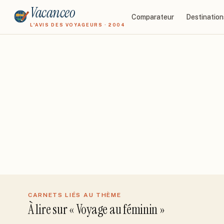
Vacanceo
Comparateur
Destination
L'AVIS DES VOYAGEURS · 2004
← Tous les groupes
Voyage au féminin
Pour les femmes qui voyagent seules ou entre elles.
5
discussion
s
Dernière activité
7 mai 2026
CARNETS LIÉS AU THÈME
À lire sur «
Voyage au féminin
»