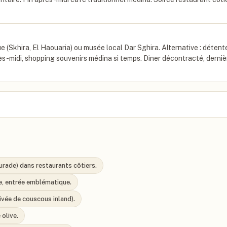
ue (Skhira, El Haouaria) ou musée local Dar Sghira. Alternative : détent
ès-midi, shopping souvenirs médina si temps. Dîner décontracté, derniè
urade) dans restaurants côtiers.
de, entrée emblématique.
ivée de couscous inland).
 olive.