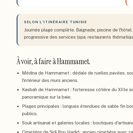
SELON L'ITINÉRAIRE
TUNISIE
Journée plage complète. Baignade, piscine de l'hôtel
progressive des services (spa, restaurants thématique
À voir, à faire à
Hammamet
.
Médina de Hammamet : dédale de ruelles pavées, souks
l'intérieur des murs anciens.
Kasbah de Hammamet : forteresse côtière du XIIIe si
panoramique sur la baie.
Plages principales : longues étendues de sable fin b
publics.
Souk artisanal et galeries locales : boutiques d'artisan
Cimetière de Sidi Bou Hadid : ancien cimetière avec zao