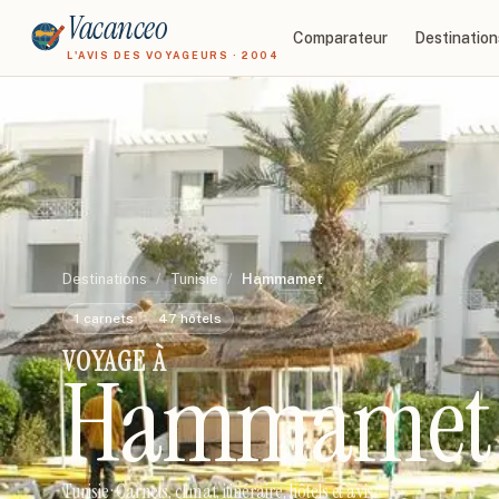
Vacanceo
Comparateur
Destination
L'AVIS DES VOYAGEURS · 2004
Destinations
/
Tunisie
/
Hammamet
1
carnets
47
hôtels
VOYAGE À
Hammamet
Tunisie
· Carnets, climat, itinéraire, hôtels et avis