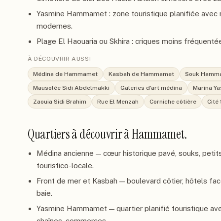
Yasmine Hammamet : zone touristique planifiée avec 
modernes.
Plage El Haouaria ou Skhira : criques moins fréquentée
À DÉCOUVRIR AUSSI
Médina de Hammamet
Kasbah de Hammamet
Souk Hamm
Mausolée Sidi Abdelmakki
Galeries d'art médina
Marina Y
Zaouia Sidi Brahim
Rue El Menzah
Corniche côtière
Cité
Quartiers à découvrir à
Hammamet
.
Médina ancienne — cœur historique pavé, souks, petits
touristico-locale.
Front de mer et Kasbah — boulevard côtier, hôtels fac
baie.
Yasmine Hammamet — quartier planifié touristique ave
chaînes, commerces.