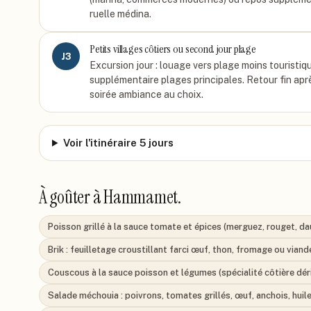
ruelle médina.
Petits villages côtiers ou second jour plage
J
3
Excursion jour : louage vers plage moins touristiq
supplémentaire plages principales. Retour fin apr
soirée ambiance au choix.
Voir l'itinéraire 5 jours
À goûter à
Hammamet
.
Poisson grillé à la sauce tomate et épices (merguez, rouget, da
Brik : feuilletage croustillant farci œuf, thon, fromage ou vian
Couscous à la sauce poisson et légumes (spécialité côtière dér
Salade méchouia : poivrons, tomates grillés, œuf, anchois, huile