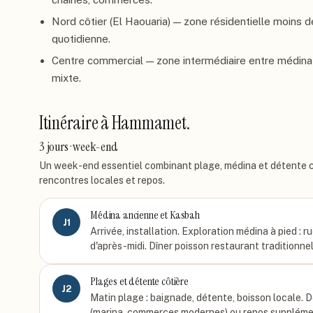
Nord côtier (El Haouaria) — zone résidentielle moins de
quotidienne.
Centre commercial — zone intermédiaire entre médina 
mixte.
Itinéraire à
Hammamet
.
3 jours · week-end
Un week-end essentiel combinant plage, médina et détente cô
rencontres locales et repos.
Médina ancienne et Kasbah
J
1
Arrivée, installation. Exploration médina à pied : 
d'après-midi. Dîner poisson restaurant traditionn
Plages et détente côtière
J
2
Matin plage : baignade, détente, boisson locale. D
(marina, commerces modernes) ou repos supplément