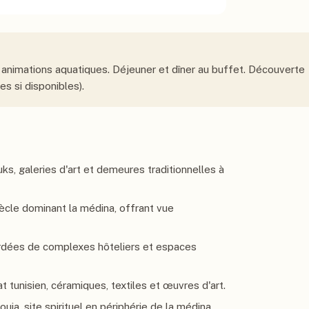
, animations aquatiques. Déjeuner et dîner au buffet. Découverte
s si disponibles).
, galeries d'art et demeures traditionnelles à
ècle dominant la médina, offrant vue
ordées de complexes hôteliers et espaces
at tunisien, céramiques, textiles et œuvres d'art.
uia, site spirituel en périphérie de la médina.