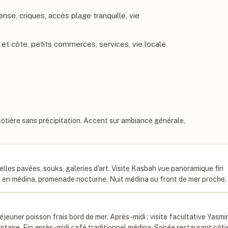
nse, criques, accès plage tranquille, vie
et côte, petits commerces, services, vie locale
tière sans précipitation. Accent sur ambiance générale,
ruelles pavées, souks, galeries d'art. Visite Kasbah vue panoramique fin
el en médina, promenade nocturne. Nuit médina ou front de mer proche.
éjeuner poisson frais bord de mer. Après-midi : visite facultative Yasmi
aire. Fin après-midi café traditionnel médina. Soirée restaurant côti