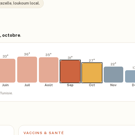
gazelle, loukoum local.
e, octobre
.
36
°
35
°
33
°
31
°
27
°
22
°
1
Juin
Juil
Août
Sep
Oct
Nov
D
Tunisie
.
VACCINS & SANTÉ