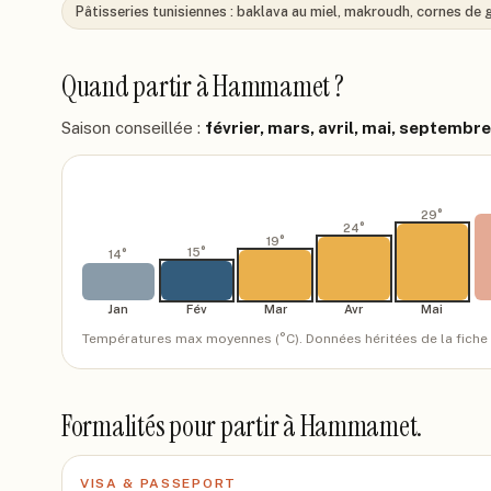
Pâtisseries tunisiennes : baklava au miel, makroudh, cornes de 
Quand partir à
Hammamet
?
Saison conseillée :
février, mars, avril, mai, septembr
29
°
24
°
19
°
15
°
14
°
Jan
Fév
Mar
Avr
Mai
Températures max moyennes (°C). Données héritées de la fiche
Formalités pour partir à
Hammamet
.
VISA & PASSEPORT