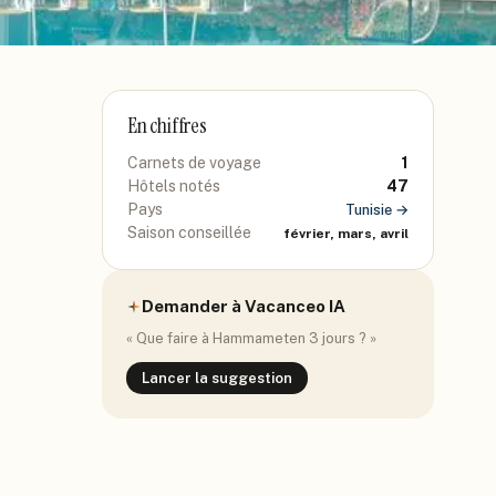
En chiffres
Carnets de voyage
1
Hôtels notés
47
Pays
Tunisie
→
Saison conseillée
février, mars, avril
Demander à Vacanceo IA
« Que faire à
Hammamet
en 3 jours ? »
Lancer la suggestion