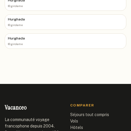
Hurghada
©
girolame
Hurghada
©
girolame
Hurghada
©
girolame
Vacanceo
COMPARER
Séjours tout compris
La communauté voyage
Vols
francophone depuis 2004.
Hôtels