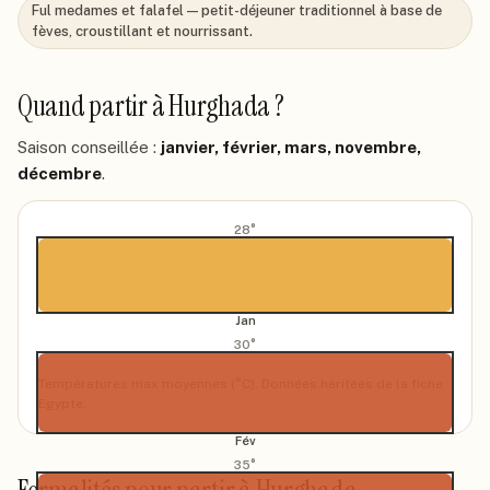
Ful medames et falafel — petit-déjeuner traditionnel à base de
fèves, croustillant et nourrissant.
Quand partir à
Hurghada
?
Saison conseillée :
janvier, février, mars, novembre,
décembre
.
28
°
Jan
30
°
Températures max moyennes (°C). Données héritées de la fiche
Egypte
.
Fév
35
°