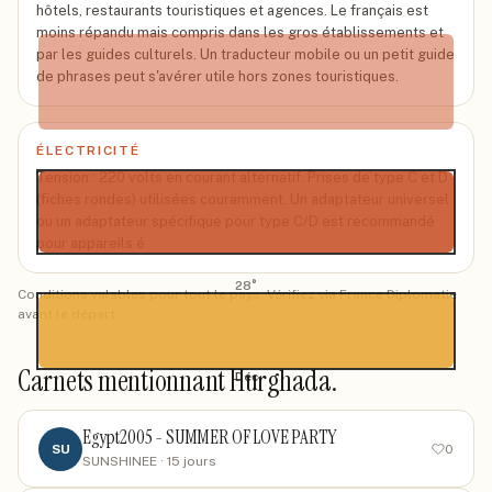
Sep
hôtels, restaurants touristiques et agences. Le français est
36
°
moins répandu mais compris dans les gros établissements et
par les guides culturels. Un traducteur mobile ou un petit guide
de phrases peut s'avérer utile hors zones touristiques.
Oct
ÉLECTRICITÉ
31
°
Tension : 220 volts en courant alternatif. Prises de type C et D
(fiches rondes) utilisées couramment. Un adaptateur universel
ou un adaptateur spécifique pour type C/D est recommandé
pour appareils é
Nov
28
°
Conditions valables pour tout le pays. Vérifiez via France Diplomatie
avant le départ.
Carnets mentionnant Hurghada
.
Déc
Egypt2005 - SUMMER OF LOVE PARTY
SU
0
SUNSHINEE
· 15 jours