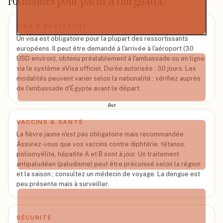
Formalités pour partir à
Hurghada
.
VISA & PASSEPORT
Un visa est obligatoire pour la plupart des ressortissants
Mar
européens. Il peut être demandé à l'arrivée à l'aéroport (30
40
°
USD environ), obtenu préalablement à l'ambassade ou en ligne
via le système eVisa officiel. Durée autorisée : 30 jours. Les
modalités peuvent varier selon la nationalité ; vérifiez auprès
de l'ambassade d'Égypte avant le départ.
Avr
43
°
VACCINS & SANTÉ
La fièvre jaune n'est pas obligatoire mais recommandée.
Assurez-vous que vos vaccins contre diphtérie, tétanos,
poliomyélite, hépatite A et B sont à jour. Un traitement
antipaludéen (paludisme) peut être préconisé selon la région
et la saison ; consultez un médecin de voyage. La dengue est
Mai
peu présente mais à surveiller.
45
°
SÉCURITÉ