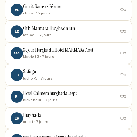
Circuit Ramses Février
EL
0
eloew
· 15 jours
Club Marmara Hurghada juin
LE
0
lefilsdu
· 7 jours
Séjour Hurghada Hotel MARMARA Aout
MA
0
Matrix33
· 7 jours
Safaga
LU
0
lucho73
· 7 jours
Hotel Calimera hurghada..sept
BI
0
bickette08
· 7 jours
Hurghada
ER
0
ericst
· 7 jours
combine croisière st sejou hurghada