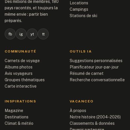
Des millions de membres, 180
Locations
pays racontés, et toujours la
Campings
même envie : partir bien
Stations de ski
préparés.
fb
ig
yt
tt
COMMUNAUTÉ
OUTILS IA
Carnets de voyage
Suggestions personnalisées
Albums photos
Planificateur jour-par-jour
Avis voyageurs
Résumé de carnet
Groupes thématiques
Recherche conversationnelle
Carte interactive
INSPIRATIONS
VACANCEO
Magazine
À propos
Destinations
Notre histoire (2004-2026)
Climat & météo
Classements & données
Devenir partenaire