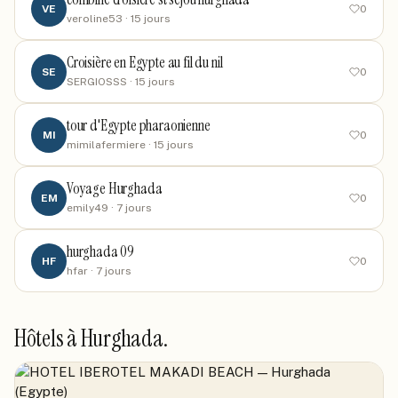
VE
0
veroline53
· 15 jours
Croisière en Egypte au fil du nil
SE
0
SERGIOSSS
· 15 jours
tour d'Egypte pharaonienne
MI
0
mimilafermiere
· 15 jours
Voyage Hurghada
EM
0
emily49
· 7 jours
hurghada 09
HF
0
hfar
· 7 jours
Hôtels à
Hurghada
.