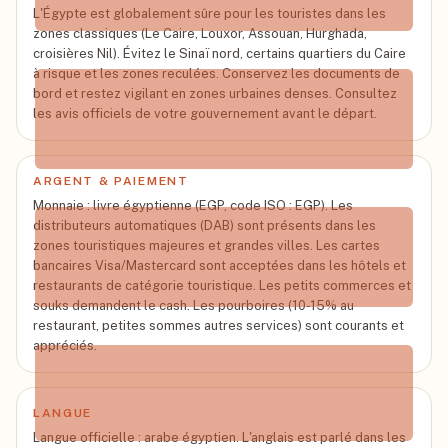
L'Égypte est globalement sûre pour les touristes dans les
zones classiques (Le Caire, Louxor, Assouan, Hurghada,
Juin
croisières Nil). Évitez le Sinaï nord, certains quartiers du Caire
44
°
à risque et les zones reculées. Conservez les documents de
bord et restez vigilant en zones urbaines denses. Consultez
les avis officiels de votre gouvernement avant le départ.
Juil
ARGENT & PAIEMENT
43
°
Monnaie : livre égyptienne (EGP, code ISO : EGP). Les
distributeurs automatiques (DAB) sont présents dans les
zones touristiques majeures et grandes villes. Les cartes
bancaires Visa/Mastercard sont acceptées dans les hôtels et
restaurants de catégorie touristique. Les petits commerces et
souks demandent le cash. Les pourboires (10-15% au
Août
restaurant, petites sommes autres services) sont courants et
40
°
appréciés.
LANGUE
Langue officielle : arabe égyptien. L'anglais est parlé dans les