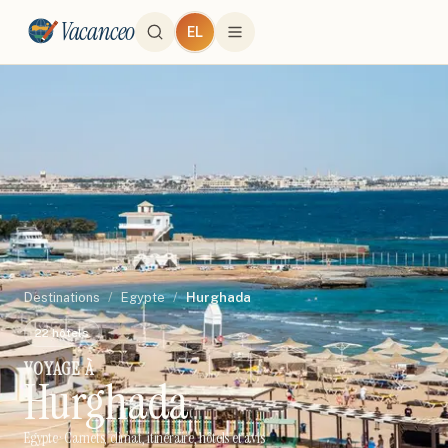
Vacanceo
EL
Destinations
/
Egypte
/
Hurghada
22
hôtels
VOYAGE À
Hurghada
Egypte
· Carnets, climat, itinéraire, hôtels et avis