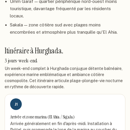
Umm Garaf — quartier périphérique nord-ouest moins
touristique, davantage fréquenté par les résidents
locaux.
Sakala — zone côtière sud avec plages moins
encombrées et atmosphère plus tranquille qu'El Ahia.
Itinéraire à
Hurghada
.
3 jours · week-end
Un week-end complet à Hurghada conjugue détente balnéaire,
expérience marine emblématique et ambiance côtière
cosmopolite. Cet itinéraire articule plage-plongée-vie nocturne
en rythme de découverte rapide.
J
1
Arrivée et zone marina (El Ahia / Sigala)
Arrivée généralement en fin d'après-midi. Installation à
l'hôtel, puis promenade le long de la marina au coucher du