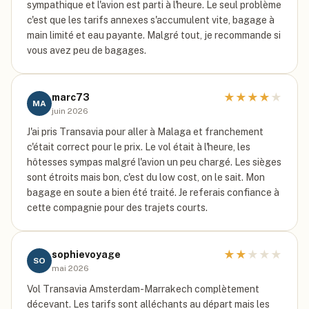
sympathique et l'avion est parti à l'heure. Le seul problème
c'est que les tarifs annexes s'accumulent vite, bagage à
main limité et eau payante. Malgré tout, je recommande si
vous avez peu de bagages.
★
★
★
★
★
marc73
MA
juin 2026
J'ai pris Transavia pour aller à Malaga et franchement
c'était correct pour le prix. Le vol était à l'heure, les
hôtesses sympas malgré l'avion un peu chargé. Les sièges
sont étroits mais bon, c'est du low cost, on le sait. Mon
bagage en soute a bien été traité. Je referais confiance à
cette compagnie pour des trajets courts.
★
★
★
★
★
sophievoyage
SO
mai 2026
Vol Transavia Amsterdam-Marrakech complètement
décevant. Les tarifs sont alléchants au départ mais les