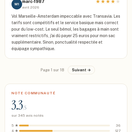
★
★
★
★
★
marc-1987
M1
avril 2026
Vol Marseille-Amsterdam impeccable avec Transavia. Les
tarifs sont compétitifs et le service basique mais correct
pour du low-cost. Le seul bémol, les bagages à main sont
vraiment restrictifs, j'ai dû payer 25 euros pour mon sac
supplémentaire. Sinon, ponctualité respectée et
équipage sympathique.
Page
1
sur
18
Suivant →
NOTE COMMUNAUTÉ
3.3
/5
sur
345
avis notés
5
★
36
4
★
127