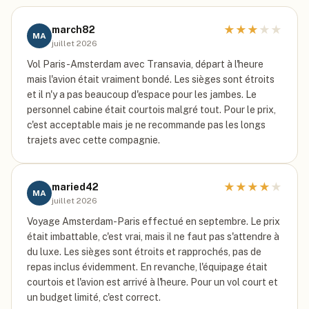
★
★
★
★
★
march82
MA
juillet 2026
Vol Paris-Amsterdam avec Transavia, départ à l'heure
mais l'avion était vraiment bondé. Les sièges sont étroits
et il n'y a pas beaucoup d'espace pour les jambes. Le
personnel cabine était courtois malgré tout. Pour le prix,
c'est acceptable mais je ne recommande pas les longs
trajets avec cette compagnie.
★
★
★
★
★
maried42
MA
juillet 2026
Voyage Amsterdam-Paris effectué en septembre. Le prix
était imbattable, c'est vrai, mais il ne faut pas s'attendre à
du luxe. Les sièges sont étroits et rapprochés, pas de
repas inclus évidemment. En revanche, l'équipage était
courtois et l'avion est arrivé à l'heure. Pour un vol court et
un budget limité, c'est correct.