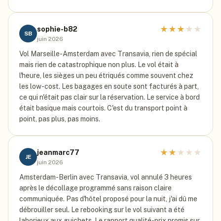
★
★
★
★
★
sophie-b82
SB
juin 2026
Vol Marseille-Amsterdam avec Transavia, rien de spécial
mais rien de catastrophique non plus. Le vol était à
l'heure, les sièges un peu étriqués comme souvent chez
les low-cost. Les bagages en soute sont facturés à part,
ce qui n'était pas clair sur la réservation. Le service à bord
était basique mais courtois. C'est du transport point à
point, pas plus, pas moins.
★
★
★
★
★
jeanmarc77
JE
juin 2026
Amsterdam-Berlin avec Transavia, vol annulé 3 heures
après le décollage programmé sans raison claire
communiquée. Pas d'hôtel proposé pour la nuit, j'ai dû me
débrouiller seul. Le rebooking sur le vol suivant a été
laborieux aux guichets. Le rapport qualité-prix promis sur