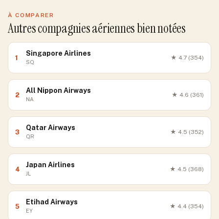
À COMPARER
Autres compagnies aériennes bien notées
Singapore Airlines
1
★
4.7
(354)
SQ
All Nippon Airways
2
★
4.6
(361)
NA
Qatar Airways
3
★
4.5
(352)
QR
Japan Airlines
4
★
4.5
(368)
JL
Etihad Airways
5
★
4.4
(354)
EY