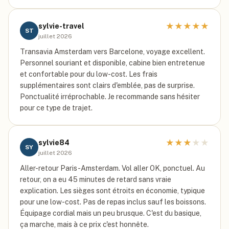
★
★
★
★
★
sylvie-travel
ST
juillet 2026
Transavia Amsterdam vers Barcelone, voyage excellent.
Personnel souriant et disponible, cabine bien entretenue
et confortable pour du low-cost. Les frais
supplémentaires sont clairs d'emblée, pas de surprise.
Ponctualité irréprochable. Je recommande sans hésiter
pour ce type de trajet.
★
★
★
★
★
sylvie84
SY
juillet 2026
Aller-retour Paris-Amsterdam. Vol aller OK, ponctuel. Au
retour, on a eu 45 minutes de retard sans vraie
explication. Les sièges sont étroits en économie, typique
pour une low-cost. Pas de repas inclus sauf les boissons.
Équipage cordial mais un peu brusque. C'est du basique,
ça marche, mais à ce prix c'est honnête.