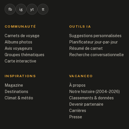
fb
ig
yt
tt
COMMUNAUTÉ
OUTILS IA
Carnets de voyage
Suggestions personnalisées
Albums photos
Planificateur jour-par-jour
Avis voyageurs
Résumé de carnet
Groupes thématiques
Recherche conversationnelle
Carte interactive
INSPIRATIONS
VACANCEO
Magazine
À propos
Destinations
Notre histoire (2004-2026)
Climat & météo
Classements & données
Devenir partenaire
Carrières
Presse