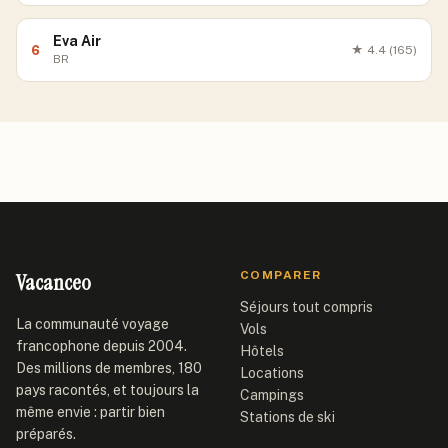
Eva Air
6
★
4.4
(165)
BR
Vacanceo
COMPARER
Séjours tout compris
La communauté voyage
Vols
francophone depuis 2004.
Hôtels
Des millions de membres, 180
Locations
pays racontés, et toujours la
Campings
même envie : partir bien
Stations de ski
préparés.