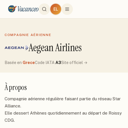
Vacanceo
EL
COMPAGNIE AÉRIENNE
Aegean Airlines
Basée en
Grece
Code IATA
A3
Site officiel →
À propos
Compagnie aérienne régulière faisant partie du réseau Star 
Alliance. 

Elle dessert Athènes quotidiennement au départ de Roissy 
CDG.