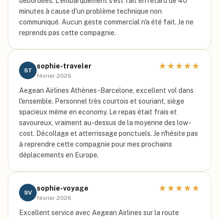
débordées. L'embarquement s'est fait en retard de 40
minutes à cause d'un problème technique non
communiqué. Aucun geste commercial n'a été fait. Je ne
reprends pas cette compagnie.
★
★
★
★
★
sophie-traveler
ST
février 2026
Aegean Airlines Athènes-Barcelone, excellent vol dans
l'ensemble. Personnel très courtois et souriant, siège
spacieux même en economy. Le repas était frais et
savoureux, vraiment au-dessus de la moyenne des low-
cost. Décollage et atterrissage ponctuels. Je n'hésite pas
à reprendre cette compagnie pour mes prochains
déplacements en Europe.
★
★
★
★
★
sophie-voyage
SV
février 2026
Excellent service avec Aegean Airlines sur la route