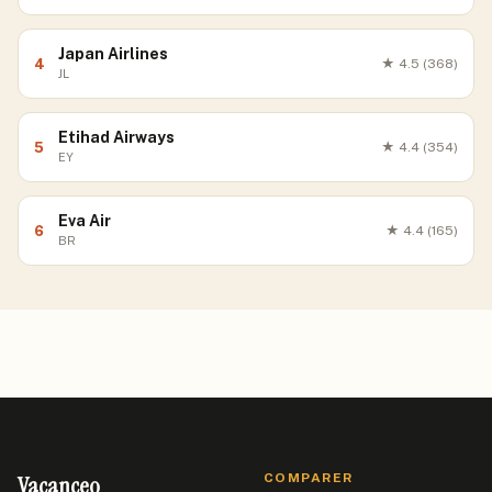
Japan Airlines
4
★
4.5
(368)
JL
Etihad Airways
5
★
4.4
(354)
EY
Eva Air
6
★
4.4
(165)
BR
Vacanceo
COMPARER