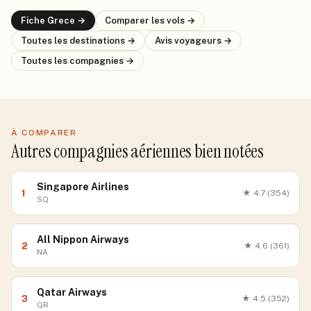
Fiche
Grece
→
Comparer les vols →
Toutes les destinations →
Avis voyageurs →
Toutes les compagnies →
À COMPARER
Autres compagnies aériennes bien notées
Singapore Airlines
1
★
4.7
(354)
SQ
All Nippon Airways
2
★
4.6
(361)
NA
Qatar Airways
3
★
4.5
(352)
QR