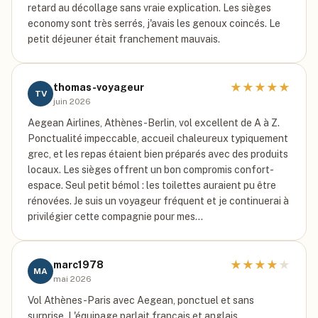
retard au décollage sans vraie explication. Les sièges
economy sont très serrés, j'avais les genoux coincés. Le
petit déjeuner était franchement mauvais.
★
★
★
★
★
thomas-voyageur
TV
juin 2026
Aegean Airlines, Athènes-Berlin, vol excellent de A à Z.
Ponctualité impeccable, accueil chaleureux typiquement
grec, et les repas étaient bien préparés avec des produits
locaux. Les sièges offrent un bon compromis confort-
espace. Seul petit bémol : les toilettes auraient pu être
rénovées. Je suis un voyageur fréquent et je continuerai à
privilégier cette compagnie pour mes…
★
★
★
★
★
marc1978
MA
mai 2026
Vol Athènes-Paris avec Aegean, ponctuel et sans
surprise. L'équipage parlait français et anglais