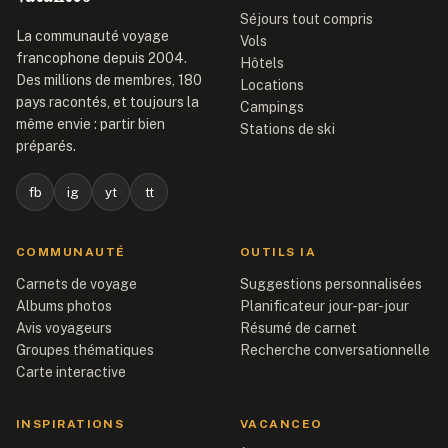
Séjours tout compris
La communauté voyage
Vols
francophone depuis 2004.
Hôtels
Des millions de membres, 180
Locations
pays racontés, et toujours la
Campings
même envie : partir bien
Stations de ski
préparés.
fb
ig
yt
tt
COMMUNAUTÉ
OUTILS IA
Carnets de voyage
Suggestions personnalisées
Albums photos
Planificateur jour-par-jour
Avis voyageurs
Résumé de carnet
Groupes thématiques
Recherche conversationnelle
Carte interactive
INSPIRATIONS
VACANCEO