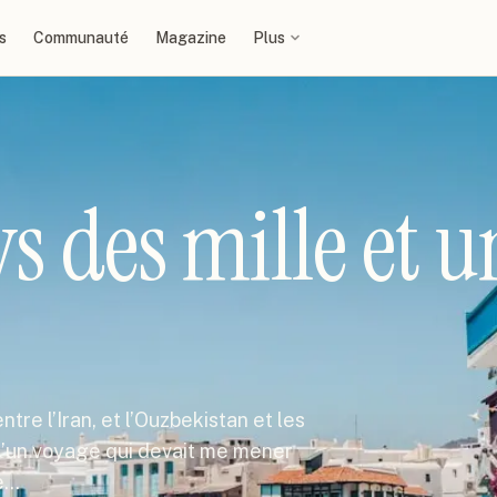
s
Communauté
Magazine
Plus
s des mille et u
tre l’Iran, et l’Ouzbekistan et les
d’un voyage qui devait me mener
de…