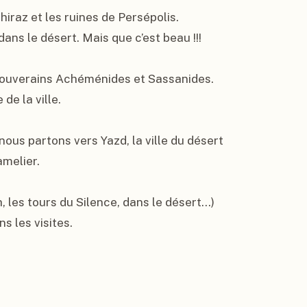
iraz et les ruines de Persépolis. 
ns le désert. Mais que c’est beau !!!

 souverains Achéménides et Sassanides. 
e la ville.

nous partons vers Yazd, la ville du désert 
melier.

h, les tours du Silence, dans le désert…) 
 les visites.
