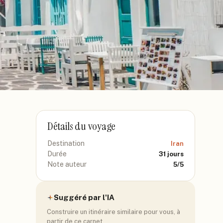
Détails du voyage
Destination
Iran
Durée
31
jours
Note auteur
5
/5
Suggéré par l'IA
Construire un itinéraire similaire pour vous, à
partir de ce carnet.