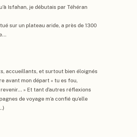
'à Isfahan, je débutais par Téhéran

itué sur un plateau aride, a près de 1300 
e…

 accueillants, et surtout bien éloignés 
e avant mon départ « tu es fou, 
revenir… » Et tant d’autres réflexions 
agnes de voyage m’a confié qu’elle 
)
