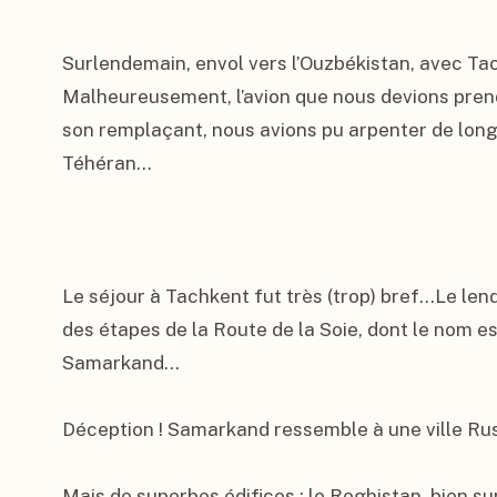
Surlendemain, envol vers l’Ouzbékistan, avec T
Malheureusement, l’avion que nous devions pren
son remplaçant, nous avions pu arpenter de long e
Téhéran…

Le séjour à Tachkent fut très (trop) bref…Le lende
des étapes de la Route de la Soie, dont le nom est 
Samarkand…

Déception ! Samarkand ressemble à une ville Russ
Mais de superbes édifices : le Reghistan, bien s