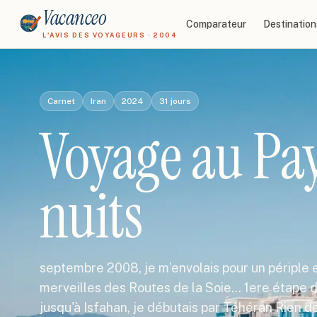
Vacanceo
Comparateur
Destination
L'AVIS DES VOYAGEURS · 2004
Carnet
Iran
2024
31
jours
Voyage au Pay
nuits
septembre 2008, je m’envolais pour un périple en
merveilles des Routes de la Soie… 1ere étape 
jusqu'à Isfahan, je débutais par Téhéran Rien 