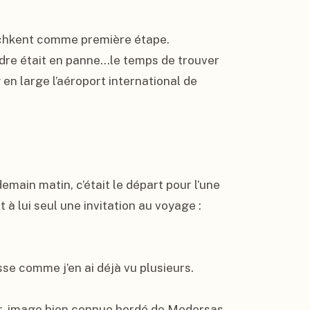
achkent comme première étape. 
dre était en panne…le temps de trouver 
n large l’aéroport international de 
main matin, c’était le départ pour l’une 
à lui seul une invitation au voyage : 
e comme j’en ai déjà vu plusieurs.

ur, image bien connue bordé de Medersas 