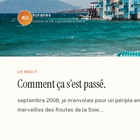
kuranes
31
5
/5
KU
jours
Publié le
28 septembre 2024
LE RÉCIT
Comment ça s'est passé.
septembre 2008, je m’envolais pour un périple entre
merveilles des Routes de la Soie…
