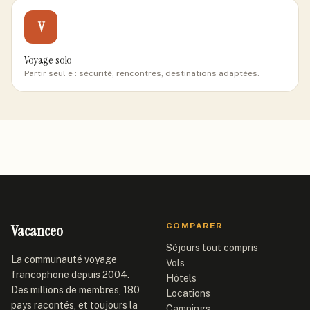
V
Voyage solo
Partir seul·e : sécurité, rencontres, destinations adaptées.
Vacanceo
COMPARER
Séjours tout compris
La communauté voyage
Vols
francophone depuis 2004.
Hôtels
Des millions de membres, 180
Locations
pays racontés, et toujours la
Campings