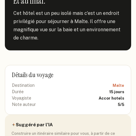
Et au final.
Cet hôtel est un peu isolé mais c'est un endroit 
privilégié pour séjourner à Malte. Il offre une 
magnifique vue sur la baie et un environnement 
de charme.
Détails du voyage
Destination
Malte
Durée
15
jours
Voyagiste
Accor hotels
Note auteur
5
/5
Suggéré par l'IA
Construire un itinéraire similaire pour vous, à partir de ce