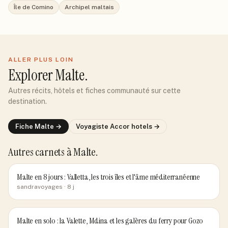
Île de Comino
Archipel maltais
ALLER PLUS LOIN
Explorer
Malte
.
Autres récits, hôtels et fiches communauté sur cette
destination.
Fiche
Malte
→
Voyagiste
Accor hotels
→
Autres carnets
à Malte
.
Malte en 8 jours : Valletta, les trois îles et l'âme méditerranéenne
sandravoyages
· 8 j
Malte en solo : la Valette, Mdina et les galères du ferry pour Gozo