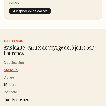
carnet.
M'inspirer de ce carnet
EN RÉSUMÉ
Avis
Malte
: carnet de voyage de
15
jour
s
par
Laurenca
Destination
Malte
→
Durée
15 jours
Période
mai · Printemps