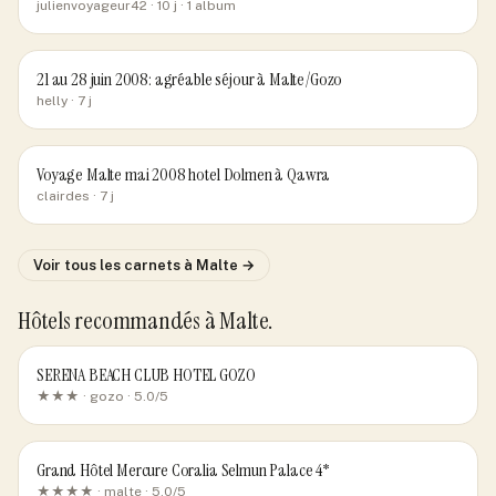
julienvoyageur42
· 10 j
· 1 album
21 au 28 juin 2008: agréable séjour à Malte/Gozo
helly
· 7 j
Voyage Malte mai 2008 hotel Dolmen à Qawra
clairdes
· 7 j
Voir tous les carnets
à Malte
→
Hôtels recommandés
à Malte
.
SERENA BEACH CLUB HOTEL GOZO
★★★ ·
gozo
· 5.0/5
Grand Hôtel Mercure Coralia Selmun Palace 4*
★★★★ ·
malte
· 5.0/5