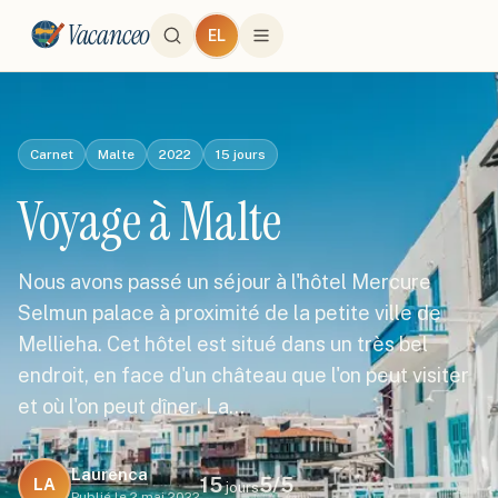
Vacanceo
EL
Carnet
Malte
2022
15
jours
Voyage à Malte
Nous avons passé un séjour à l'hôtel Mercure
Selmun palace à proximité de la petite ville de
Mellieha. Cet hôtel est situé dans un très bel
endroit, en face d'un château que l'on peut visiter
et où l'on peut dîner. La…
Laurenca
15
5
/5
LA
jours
Publié le
2 mai 2022