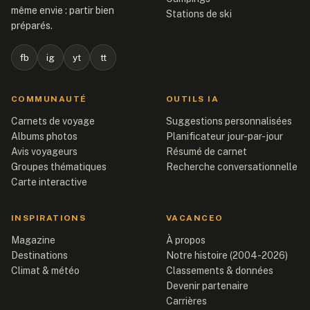
même envie : partir bien
Stations de ski
préparés.
fb
ig
yt
tt
COMMUNAUTÉ
OUTILS IA
Carnets de voyage
Suggestions personnalisées
Albums photos
Planificateur jour-par-jour
Avis voyageurs
Résumé de carnet
Groupes thématiques
Recherche conversationnelle
Carte interactive
INSPIRATIONS
VACANCEO
Magazine
À propos
Destinations
Notre histoire (2004-2026)
Climat & météo
Classements & données
Devenir partenaire
Carrières