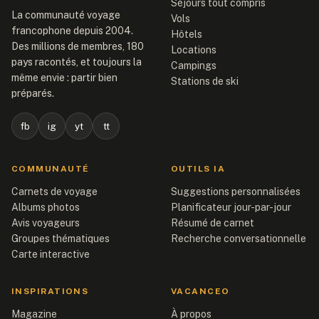
Séjours tout compris
La communauté voyage
Vols
francophone depuis 2004.
Hôtels
Des millions de membres, 180
Locations
pays racontés, et toujours la
Campings
même envie : partir bien
Stations de ski
préparés.
fb
ig
yt
tt
COMMUNAUTÉ
OUTILS IA
Carnets de voyage
Suggestions personnalisées
Albums photos
Planificateur jour-par-jour
Avis voyageurs
Résumé de carnet
Groupes thématiques
Recherche conversationnelle
Carte interactive
INSPIRATIONS
VACANCEO
Magazine
À propos