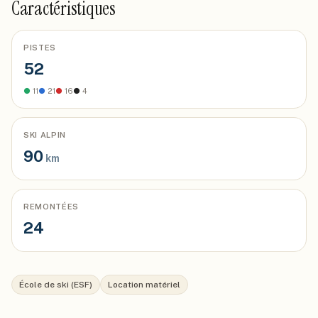
Caractéristiques
PISTES
52
●
11
●
21
●
16
●
4
SKI ALPIN
90
km
REMONTÉES
24
École de ski (ESF)
Location matériel