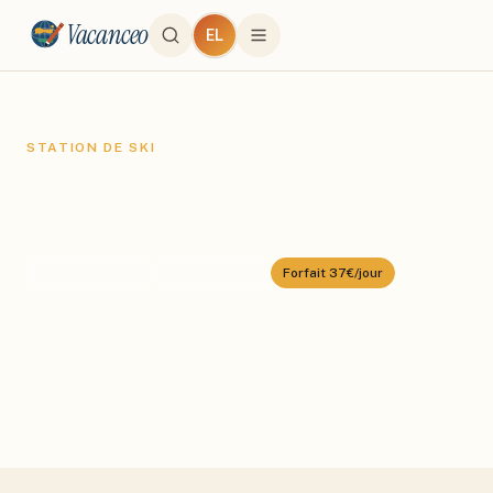
Vacanceo
EL
STATION DE SKI
Valberg
Domaine :
Valberg
⛰️
1500
–
2100
m
🎿
90
km alpin
Forfait
37€/jour