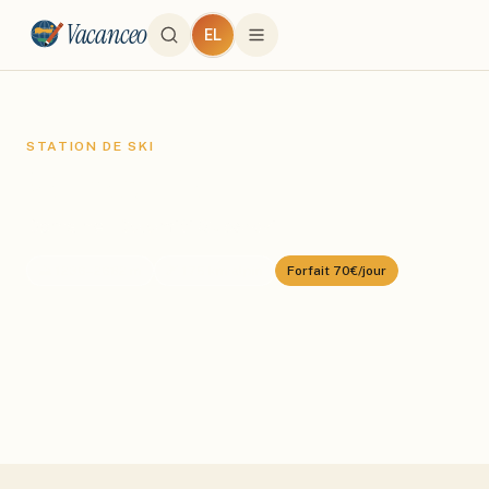
Vacanceo
EL
STATION DE SKI
Val Gardena
Domaine :
Dolomiti Superski
⛰️
1236
–
2682
m
🎿
175
km alpin
Forfait
70€/jour