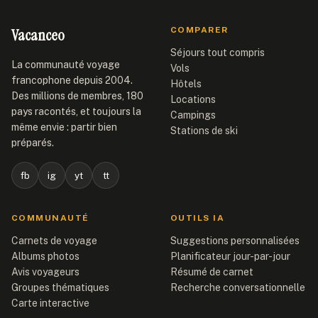
Vacanceo
COMPARER
Séjours tout compris
La communauté voyage
Vols
francophone depuis 2004.
Hôtels
Des millions de membres, 180
Locations
pays racontés, et toujours la
Campings
même envie : partir bien
Stations de ski
préparés.
fb
ig
yt
tt
COMMUNAUTÉ
OUTILS IA
Carnets de voyage
Suggestions personnalisées
Albums photos
Planificateur jour-par-jour
Avis voyageurs
Résumé de carnet
Groupes thématiques
Recherche conversationnelle
Carte interactive