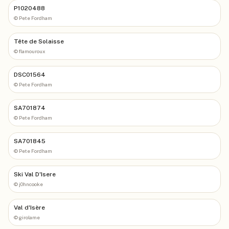
P1020488
©
Pete Fordham
Tête de Solaisse
©
flamouroux
DSC01564
©
Pete Fordham
SA701874
©
Pete Fordham
SA701845
©
Pete Fordham
Ski Val D'Isere
©
j0hncooke
Val d'Isère
©
girolame