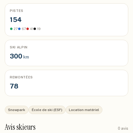
PISTES
154
●
27
●
67
●
41
●
19
SKI ALPIN
300
km
REMONTÉES
78
Snowpark
École de ski (ESF)
Location matériel
Avis skieurs
0
avis