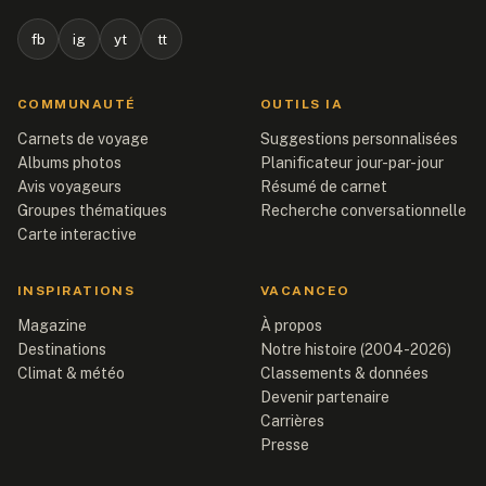
fb
ig
yt
tt
COMMUNAUTÉ
OUTILS IA
Carnets de voyage
Suggestions personnalisées
Albums photos
Planificateur jour-par-jour
Avis voyageurs
Résumé de carnet
Groupes thématiques
Recherche conversationnelle
Carte interactive
INSPIRATIONS
VACANCEO
Magazine
À propos
Destinations
Notre histoire (2004-2026)
Climat & météo
Classements & données
Devenir partenaire
Carrières
Presse