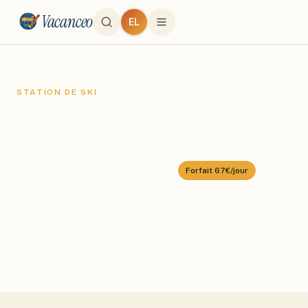
Vacanceo
EL
STATION DE SKI
Val d'Isère
Domaine :
Espace Killy
⛰️
1850
–
3450
m
🎿
300
km alpin
Forfait
67€/jour