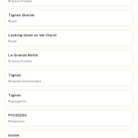
©
James Preston
Tignes Glacier
©
psd
Looking down on Val Claret
©
psd
La Grande Motte
©
James Preston
Tignes
©
Upsilon Andromedae
Tignes
©
gbsngrhm
P1030260
©
taquiman
Isolée