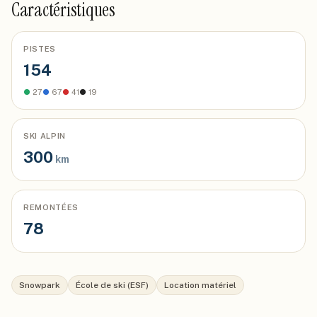
Caractéristiques
PISTES
154
●
27
●
67
●
41
●
19
SKI ALPIN
300
km
REMONTÉES
78
Snowpark
École de ski (ESF)
Location matériel