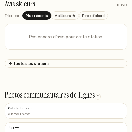
Avis skieurs
0
avis
Trier par :
Plus récents
Meilleurs ★
Pires d'abord
Pas encore d'avis pour cette station.
← Toutes les stations
Photos communautaires de Tignes
?
Col de Fresse
©
James Preston
Tignes