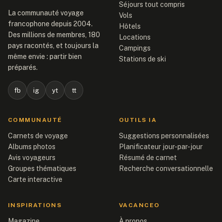
Séjours tout compris
La communauté voyage
Vols
francophone depuis 2004.
Hôtels
Des millions de membres, 180
Locations
pays racontés, et toujours la
Campings
même envie : partir bien
Stations de ski
préparés.
fb
ig
yt
tt
COMMUNAUTÉ
OUTILS IA
Carnets de voyage
Suggestions personnalisées
Albums photos
Planificateur jour-par-jour
Avis voyageurs
Résumé de carnet
Groupes thématiques
Recherche conversationnelle
Carte interactive
INSPIRATIONS
VACANCEO
Magazine
À propos