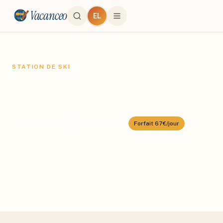
Vacanceo
EL
STATION DE SKI
Tignes
Domaine :
Espace Killy
⛰️
2100
–
3450
m
🎿
300
km alpin
Forfait
67€/jour