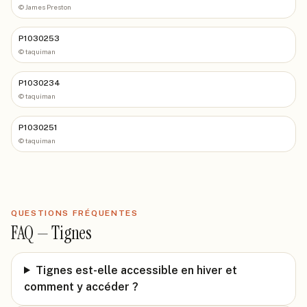
©
James Preston
P1030253
©
taquiman
P1030234
©
taquiman
P1030251
©
taquiman
QUESTIONS FRÉQUENTES
FAQ —
Tignes
Tignes est-elle accessible en hiver et
comment y accéder ?