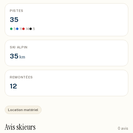
PISTES
35
●
5
●
11
●
14
●
5
SKI ALPIN
35
km
REMONTÉES
12
Location matériel
Avis skieurs
0
avis