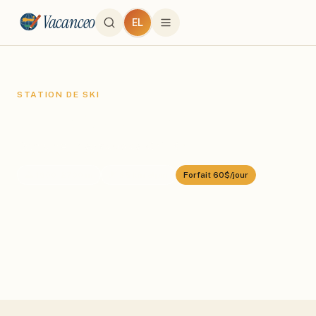
Vacanceo
EL
STATION DE SKI
Termas de Chillán
Domaine :
Nevados de Chillán
⛰️
1600
–
2700
m
🎿
35
km alpin
Forfait
60$/jour