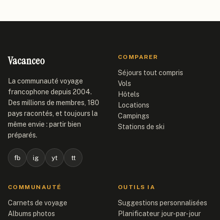
Vacanceo
COMPARER
Séjours tout compris
La communauté voyage
Vols
francophone depuis 2004.
Hôtels
Des millions de membres, 180
Locations
pays racontés, et toujours la
Campings
même envie : partir bien
Stations de ski
préparés.
fb
ig
yt
tt
COMMUNAUTÉ
OUTILS IA
Carnets de voyage
Suggestions personnalisées
Albums photos
Planificateur jour-par-jour