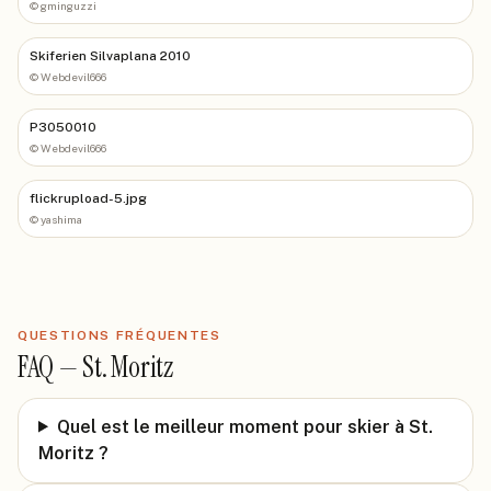
©
gminguzzi
Skiferien Silvaplana 2010
©
Webdevil666
P3050010
©
Webdevil666
flickrupload-5.jpg
©
yashima
QUESTIONS FRÉQUENTES
FAQ —
St. Moritz
Quel est le meilleur moment pour skier à St.
Moritz ?