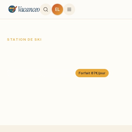
Vacanceo
EL
STATION DE SKI
St. Moritz
Domaine :
Engadin
⛰️
1822
–
3303
m
🎿
350
km alpin
Forfait
87€/jour