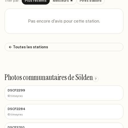
Trier par :
Plus récents
Meilleurs ★
Pires d'abord
Pas encore d'avis pour cette station.
← Toutes les stations
Photos communautaires de Sölden
?
DSCF2299
©
timeyres
DSCF2284
©
timeyres
DSCF2310