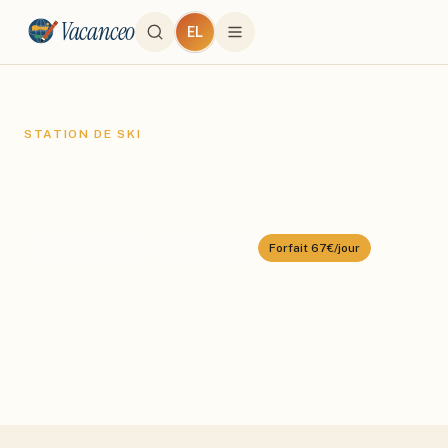
Vacanceo
EL
STATION DE SKI
Sölden
Domaine :
Sölden
⛰️
1377
–
3340
m
🎿
144
km alpin
Forfait
67€/jour