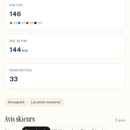
PISTES
146
●
26
●
50
●
50
●
20
SKI ALPIN
144
km
REMONTÉES
33
Snowpark
Location matériel
Avis skieurs
0
avis