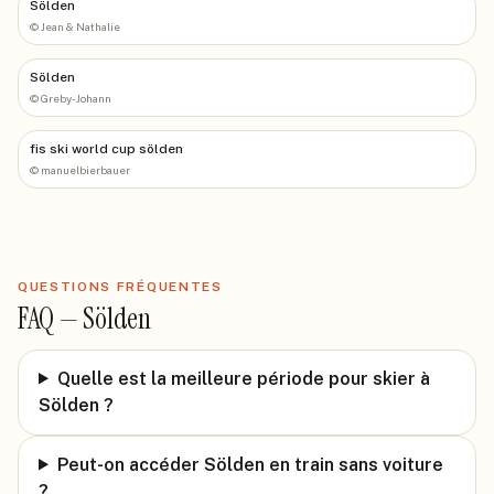
Sölden
©
Jean & Nathalie
Sölden
©
Greby-Johann
fis ski world cup sölden
©
manuelbierbauer
QUESTIONS FRÉQUENTES
FAQ —
Sölden
Quelle est la meilleure période pour skier à
Sölden ?
Peut-on accéder Sölden en train sans voiture
?