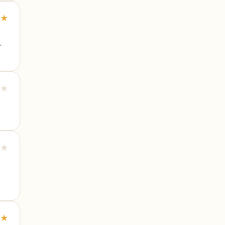
★
.
★
★
★