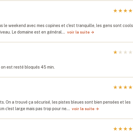
★
★
★
★
 le weekend avec mes copines et c'est tranquille, les gens sont cools
niveau. Le domaine est en général…
voir la suite →
★
★
★
★
 on est resté bloqués 45 min.
★
★
★
★
s. On a trouvé ça sécurisé, les pistes bleues sont bien pensées et les
km c'est large mais pas trop pour ne…
voir la suite →
★
★
★
★