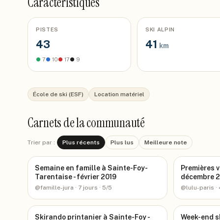
Caractéristiques
PISTES
SKI ALPIN
43
41
km
●
7
●
10
●
17
●
9
École de ski (ESF)
Location matériel
Carnets de la communauté
Trier par :
Plus récents
Plus lus
Meilleure note
Semaine en famille à Sainte-Foy-
Premières v
Tarentaise - février 2019
décembre 2
@
famille-jura
· 7 jours
· 5/5
@
lulu-paris
· 
Skirando printanier à Sainte-Foy -
Week-end sk