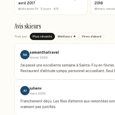
avril 2017
2018
@
skirando74
· 5 jours
· 4/5
@
marc-savoi
Avis skieurs
Trier par :
Plus récents
Meilleurs ★
Pires d'abord
samanthatravel
SA
février 2026
J'ai passé une excellente semaine à Sainte-Foy en février.
Restaurant d'altitude sympa, personnel accueillant. Seul 
julienv
JU
mars 2025
Franchement déçu. Les files d'attente aux remontées sont r
vraiment pas justifiés.