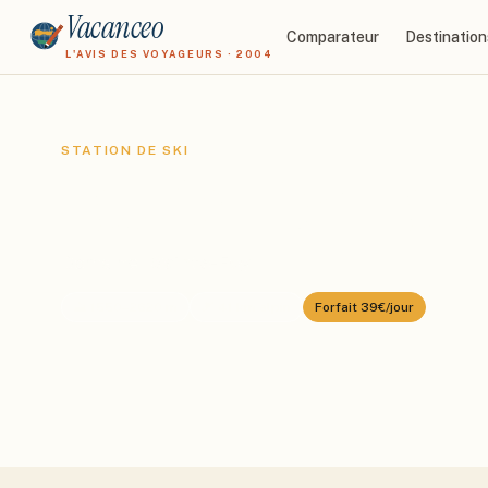
Vacanceo
Comparateur
Destination
L'AVIS DES VOYAGEURS · 2004
STATION DE SKI
Sainte-Foy-Tare
Domaine :
Sainte-Foy
⛰️
1550
–
2620
m
🎿
41
km alpin
Forfait
39€/jour