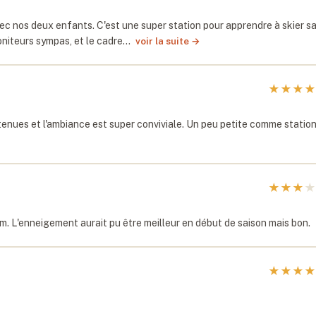
ec nos deux enfants. C'est une super station pour apprendre à skier s
moniteurs sympas, et le cadre…
voir la suite →
★
★
★
★
retenues et l'ambiance est super conviviale. Un peu petite comme statio
★
★
★
★
km. L'enneigement aurait pu être meilleur en début de saison mais bon.
★
★
★
★