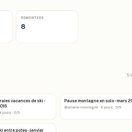
REMONTÉES
8
5
c
raies vacances de ski -
Pause montagne en solo - mars 2
016
@
amelie-montagne
· 6 jours
· 5/5
4 jours
· 5/5
i entre potes - janvier