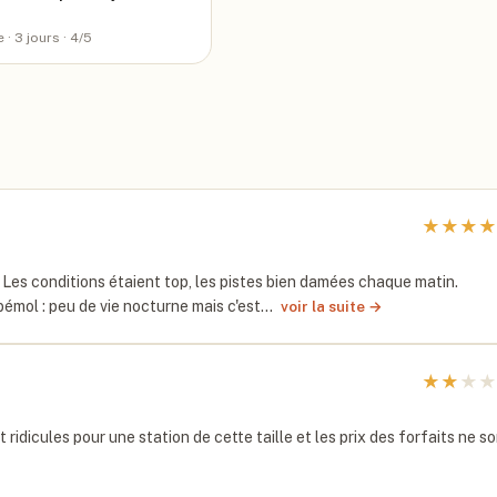
e
· 3 jours
· 4/5
★
★
★
★
 Les conditions étaient top, les pistes bien damées chaque matin.
bémol : peu de vie nocturne mais c'est…
voir la suite →
★
★
★
★
idicules pour une station de cette taille et les prix des forfaits ne s