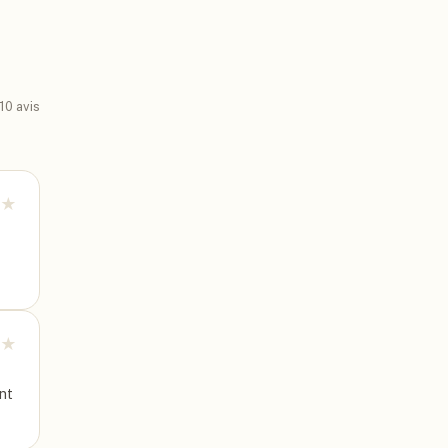
10
avis
★
★
ont