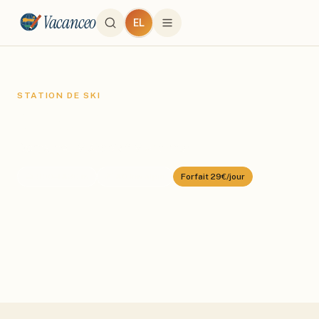
Vacanceo
EL
STATION DE SKI
Métabief
Domaine :
Métabief Mont d'Or
⛰️
900
–
1430
m
🎿
40
km alpin
Forfait
29€/jour