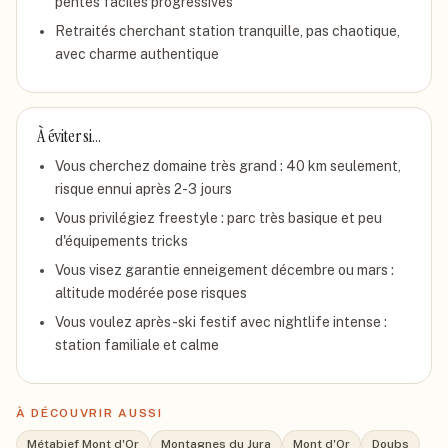
pentes faciles progressives
Retraités cherchant station tranquille, pas chaotique,
avec charme authentique
À éviter si…
Vous cherchez domaine très grand : 40 km seulement,
risque ennui après 2-3 jours
Vous privilégiez freestyle : parc très basique et peu
d'équipements tricks
Vous visez garantie enneigement décembre ou mars :
altitude modérée pose risques
Vous voulez après-ski festif avec nightlife intense :
station familiale et calme
À DÉCOUVRIR AUSSI
Métabief Mont d'Or
Montagnes du Jura
Mont d'Or
Doubs