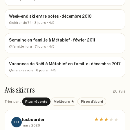
Week-end ski entre potes - décembre 2010
@
skirando74
· 3 jours
· 4/5
Semaine en famille à Métabief - février 2011
@
famille-jura
· 7 jours
· 4/5
Vacances de Noël à Métabief en famille - décembre 2017
@
marc-savoie
· 6 jours
· 4/5
Avis skieurs
20
avis
Trier par :
Plus récents
Meilleurs ★
Pires d'abord
★
★
★
★
★
lucboarder
LU
mars 2026