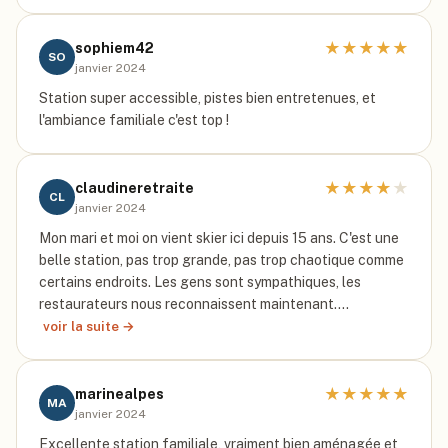
★
★
★
★
★
sophiem42
SO
janvier 2024
Station super accessible, pistes bien entretenues, et
l'ambiance familiale c'est top !
★
★
★
★
★
claudineretraite
CL
janvier 2024
Mon mari et moi on vient skier ici depuis 15 ans. C'est une
belle station, pas trop grande, pas trop chaotique comme
certains endroits. Les gens sont sympathiques, les
restaurateurs nous reconnaissent maintenant.…
voir la suite →
★
★
★
★
★
marinealpes
MA
janvier 2024
Excellente station familiale, vraiment bien aménagée et