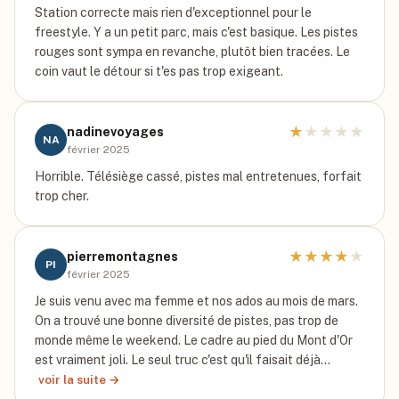
Station correcte mais rien d'exceptionnel pour le
freestyle. Y a un petit parc, mais c'est basique. Les pistes
rouges sont sympa en revanche, plutôt bien tracées. Le
coin vaut le détour si t'es pas trop exigeant.
★
★
★
★
★
nadinevoyages
NA
février 2025
Horrible. Télésiège cassé, pistes mal entretenues, forfait
trop cher.
★
★
★
★
★
pierremontagnes
PI
février 2025
Je suis venu avec ma femme et nos ados au mois de mars.
On a trouvé une bonne diversité de pistes, pas trop de
monde même le weekend. Le cadre au pied du Mont d'Or
est vraiment joli. Le seul truc c'est qu'il faisait déjà…
voir la suite →