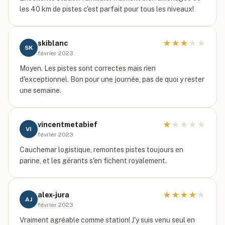
les 40 km de pistes c'est parfait pour tous les niveaux!
★
★
★
★
★
skiblanc
SK
février 2023
Moyen. Les pistes sont correctes mais rien
d'exceptionnel. Bon pour une journée, pas de quoi y rester
une semaine.
★
★
★
★
★
vincentmetabief
VI
février 2023
Cauchemar logistique, remontes pistes toujours en
panne, et les gérants s'en fichent royalement.
★
★
★
★
★
alex-jura
AJ
février 2023
Vraiment agréable comme station! J'y suis venu seul en