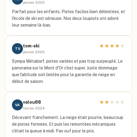
janvier 2025
Parfait pour les enfants. Pistes faciles bien délimitées, et
l'école de ski est sérieuse. Nos deux loupiots ont adoré
leur semaine là-bas.
★
★
★
★
★
tom-ski
TS
janvier 2025
Sympa Métabief, pistes variées et pas trop surpeuplé. Le
panorama sur le Mont d'Or c'est super. Juste dommage
que l'altitude soit limitée pour la garantie de neige en
début de saison.
★
★
★
★
★
valou88
VA
février 2024
Décevant franchement. La neige était pourrie, beaucoup
de pistes fermées. Et puis les remontées mécaniques
c'était la queue à midi. Pas ouf pour le prix.