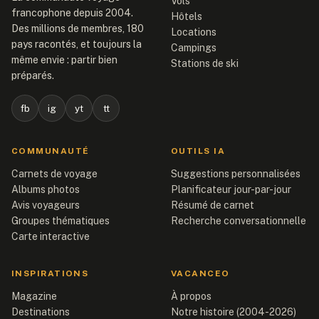
Vols
francophone depuis 2004.
Hôtels
Des millions de membres, 180
Locations
pays racontés, et toujours la
Campings
même envie : partir bien
Stations de ski
préparés.
fb
ig
yt
tt
COMMUNAUTÉ
OUTILS IA
Carnets de voyage
Suggestions personnalisées
Albums photos
Planificateur jour-par-jour
Avis voyageurs
Résumé de carnet
Groupes thématiques
Recherche conversationnelle
Carte interactive
INSPIRATIONS
VACANCEO
Magazine
À propos
Destinations
Notre histoire (2004-2026)