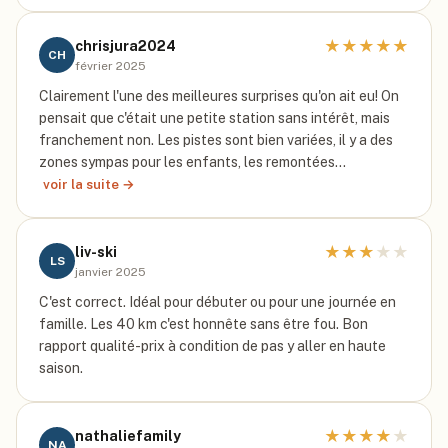
★
★
★
★
★
chrisjura2024
CH
février 2025
Clairement l'une des meilleures surprises qu'on ait eu! On
pensait que c'était une petite station sans intérêt, mais
franchement non. Les pistes sont bien variées, il y a des
zones sympas pour les enfants, les remontées…
voir la suite →
★
★
★
★
★
liv-ski
LS
janvier 2025
C'est correct. Idéal pour débuter ou pour une journée en
famille. Les 40 km c'est honnête sans être fou. Bon
rapport qualité-prix à condition de pas y aller en haute
saison.
★
★
★
★
★
nathaliefamily
NA