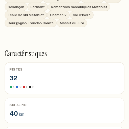
Besançon
Larmont
Remontées mécaniques Métabief
École de ski Métabief
Chamonix
Val d'Isère
Bourgogne-Franche-Comté
Massif du Jura
Caractéristiques
PISTES
32
●
9
●
13
●
8
●
2
SKI ALPIN
40
km