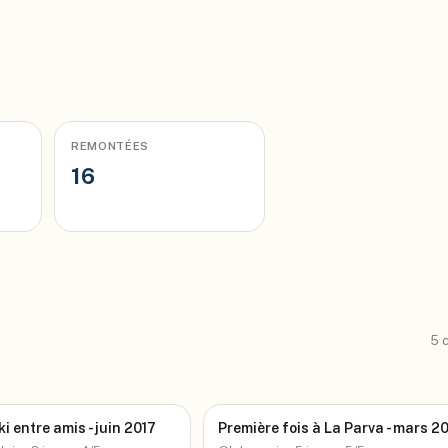
REMONTÉES
16
5
c
i entre amis - juin 2017
Première fois à La Parva - mars 2