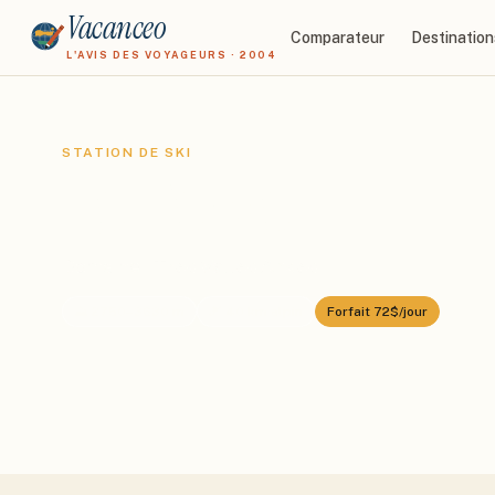
Vacanceo
Comparateur
Destination
L'AVIS DES VOYAGEURS · 2004
STATION DE SKI
La Parva
Domaine :
Tres Valles Andes
⛰️
2750
–
3630
m
🎿
40
km alpin
Forfait
72$/jour