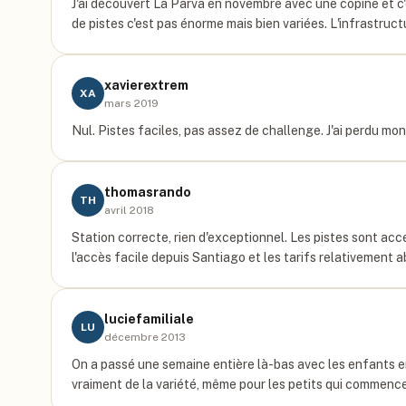
J'ai découvert La Parva en novembre avec une copine et c'
de pistes c'est pas énorme mais bien variées. L'infrastruc
xavierextrem
XA
mars 2019
Nul. Pistes faciles, pas assez de challenge. J'ai perdu mo
thomasrando
TH
avril 2018
Station correcte, rien d'exceptionnel. Les pistes sont acc
l'accès facile depuis Santiago et les tarifs relativement a
luciefamiliale
LU
décembre 2013
On a passé une semaine entière là-bas avec les enfants e
vraiment de la variété, même pour les petits qui commen