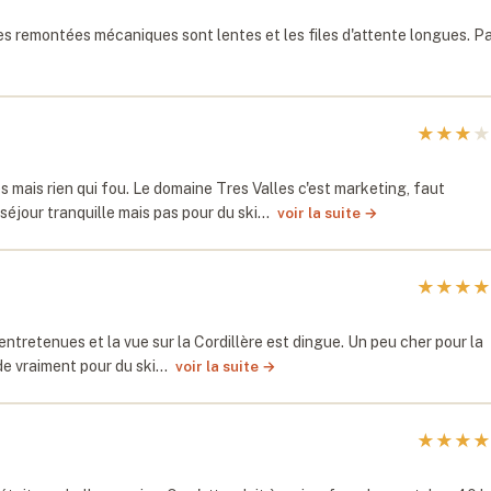
 Les remontées mécaniques sont lentes et les files d'attente longues. P
★
★
★
★
s mais rien qui fou. Le domaine Tres Valles c'est marketing, faut
 séjour tranquille mais pas pour du ski…
voir la suite →
★
★
★
★
 entretenues et la vue sur la Cordillère est dingue. Un peu cher pour la
nde vraiment pour du ski…
voir la suite →
★
★
★
★