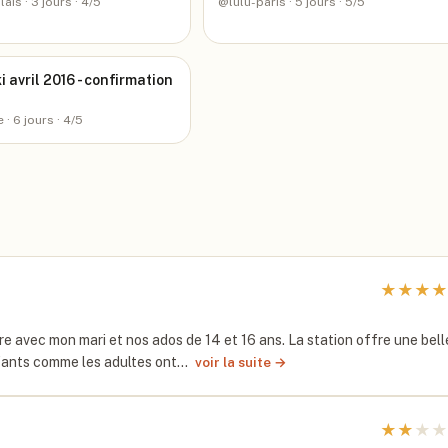
lais
· 3 jours
· 4/5
@
lulu-paris
· 5 jours
· 5/5
i avril 2016 - confirmation
e
· 6 jours
· 4/5
★
★
★
★
e avec mon mari et nos ados de 14 et 16 ans. La station offre une bell
enfants comme les adultes ont…
voir la suite →
★
★
★
★