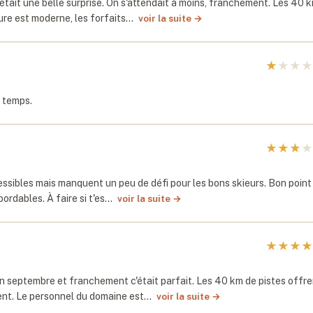
était une belle surprise. On s'attendait à moins, franchement. Les 40 
ture est moderne, les forfaits…
voir la suite →
★
★
★
★
n temps.
★
★
★
★
essibles mais manquent un peu de défi pour les bons skieurs. Bon point 
bordables. À faire si t'es…
voir la suite →
★
★
★
★
n septembre et franchement c'était parfait. Les 40 km de pistes offre
cent. Le personnel du domaine est…
voir la suite →