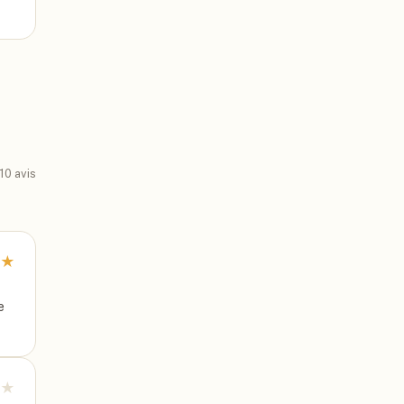
10
avis
★
e
★