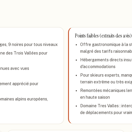
Points faibles (extraits des avis)
uges, 9 noires pour tous niveaux
Offre gastronomique à la st
malgré des tarifs raisonnab
ne des Trois Vallées pour
Hébergements directs insuf
d'accommodations
tenues avec vues
Pour skieurs experts, manqu
terrain extrême ou très ex
èrement apprécié pour
Remontées mécaniques lente
en haute saison
omaines alpins européens,
Domaine Tres Valles : inte
de déplacements pour vraime