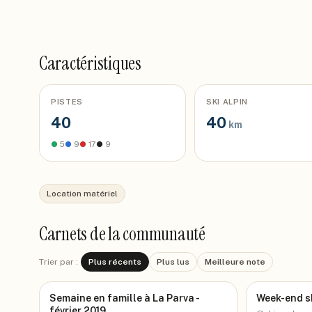
Caractéristiques
PISTES
SKI ALPIN
40
40
km
●
5
●
9
●
17
●
9
Location matériel
Carnets de la communauté
Trier par :
Plus récents
Plus lus
Meilleure note
Semaine en famille à La Parva -
Week-end sk
février 2019