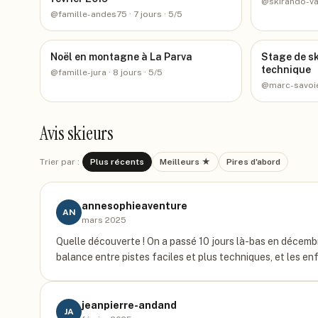
@
skirando-va
@
famille-andes75
· 7 jours
· 5/5
Noël en montagne à La Parva
Stage de sk
technique
@
famille-jura
· 8 jours
· 5/5
@
marc-savoi
Avis skieurs
Trier par :
Plus récents
Meilleurs ★
Pires d'abord
annesophieaventure
AN
mars 2025
Quelle découverte ! On a passé 10 jours là-bas en décembr
balance entre pistes faciles et plus techniques, et les 
jeanpierre-andand
JA