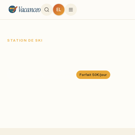
Vacanceo
EL
STATION DE SKI
Formigal
Domaine :
Aramón Formigal-Panticosa
⛰️
1500
–
2250
m
🎿
137
km alpin
Forfait
50€/jour