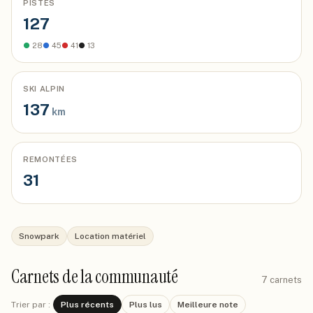
PISTES
127
●
28
●
45
●
41
●
13
SKI ALPIN
137
km
REMONTÉES
31
Snowpark
Location matériel
Carnets de la communauté
7
carnets
Trier par :
Plus récents
Plus lus
Meilleure note