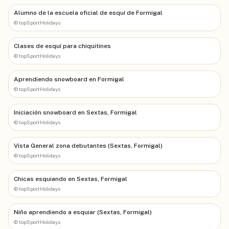
Alumno de la escuela oficial de esquí de Formigal
©
topSportHolidays
Clases de esquí para chiquitines
©
topSportHolidays
Aprendiendo snowboard en Formigal
©
topSportHolidays
Iniciación snowboard en Sextas, Formigal
©
topSportHolidays
Vista General zona debutantes (Sextas, Formigal)
©
topSportHolidays
Chicas esquiando en Sextas, Formigal
©
topSportHolidays
Niño aprendiendo a esquiar (Sextas, Formigal)
©
topSportHolidays