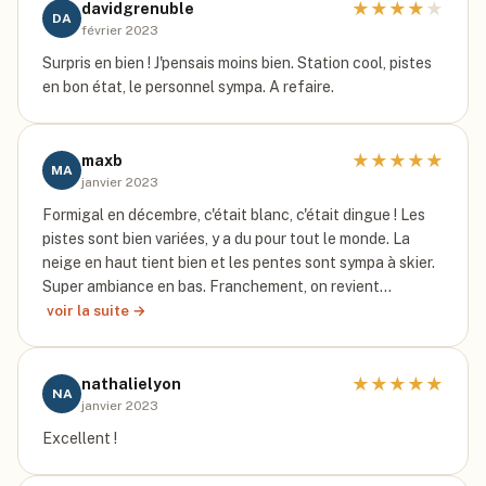
★
★
★
★
★
davidgrenuble
DA
février 2023
Surpris en bien ! J'pensais moins bien. Station cool, pistes
en bon état, le personnel sympa. A refaire.
★
★
★
★
★
maxb
MA
janvier 2023
Formigal en décembre, c'était blanc, c'était dingue ! Les
pistes sont bien variées, y a du pour tout le monde. La
neige en haut tient bien et les pentes sont sympa à skier.
Super ambiance en bas. Franchement, on revient…
voir la suite →
★
★
★
★
★
nathalielyon
NA
janvier 2023
Excellent !