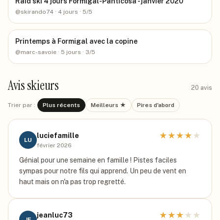
Raid ski 4 jours Formigal-Panticosa - janvier 2020
@
skirando74
· 4 jours
· 5/5
Printemps à Formigal avec la copine
@
marc-savoie
· 5 jours
· 3/5
Avis skieurs
20
avis
Trier par :
Plus récents
Meilleurs ★
Pires d'abord
★
★
★
★
★
luciefamille
LU
février 2026
Génial pour une semaine en famille ! Pistes faciles
sympas pour notre fils qui apprend. Un peu de vent en
haut mais on n'a pas trop regretté.
★
★
★
★
★
jeanluc73
JE