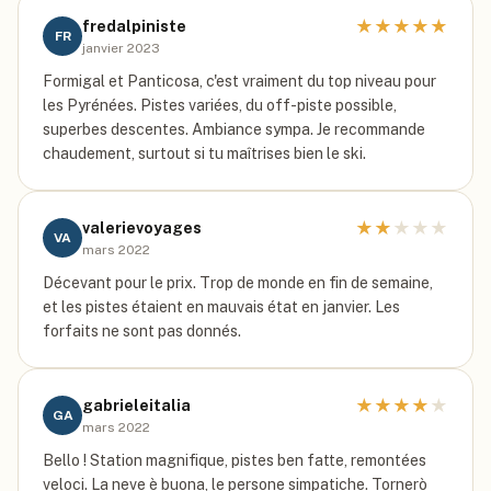
★
★
★
★
★
fredalpiniste
FR
janvier 2023
Formigal et Panticosa, c'est vraiment du top niveau pour
les Pyrénées. Pistes variées, du off-piste possible,
superbes descentes. Ambiance sympa. Je recommande
chaudement, surtout si tu maîtrises bien le ski.
★
★
★
★
★
valerievoyages
VA
mars 2022
Décevant pour le prix. Trop de monde en fin de semaine,
et les pistes étaient en mauvais état en janvier. Les
forfaits ne sont pas donnés.
★
★
★
★
★
gabrieleitalia
GA
mars 2022
Bello ! Station magnifique, pistes ben fatte, remontées
veloci. La neve è buona, le persone simpatiche. Tornerò