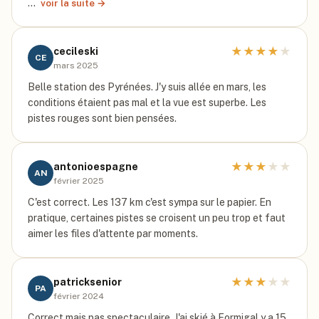
…
voir la suite →
★
★
★
★
★
cecileski
CE
mars 2025
Belle station des Pyrénées. J'y suis allée en mars, les
conditions étaient pas mal et la vue est superbe. Les
pistes rouges sont bien pensées.
★
★
★
★
★
antonioespagne
AN
février 2025
C'est correct. Les 137 km c'est sympa sur le papier. En
pratique, certaines pistes se croisent un peu trop et faut
aimer les files d'attente par moments.
★
★
★
★
★
patricksenior
PA
février 2024
Correct mais pas spectaculaire. J'ai skié à Formigal y a 15