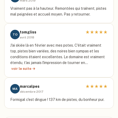
mars 2019
Vraiment pas à la hauteur. Remontées qui traînent, pistes
mal peignées et accueil moyen. Pas y retourner.
★
★
★
★
★
tomgliss
TO
avril 2018
J'ai skiée là en février avec mes potes. C'était vraiment
top, pistes bien variées, des noires bien sympas et les
conditions étaient excellentes. Le domaine est vraiment
étendu, t'as jamais l'impression de tourner en…
voir la suite →
★
★
★
★
★
marcalpes
MA
décembre 2017
Formigal c'est dingue ! 137 km de pistes, du bonheur pur.