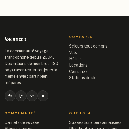
Vacanceo
COMPARER
Séjours tout compris
La communauté voyage
Vols
francophone depuis 2004.
Hôtels
Des millions de membres, 180
Locations
pays racontés, et toujours la
Campings
même envie : partir bien
Stations de ski
préparés.
fb
ig
yt
tt
COMMUNAUTÉ
OUTILS IA
Carnets de voyage
Suggestions personnalisées
Albums photos
Planificateur jour-par-jour