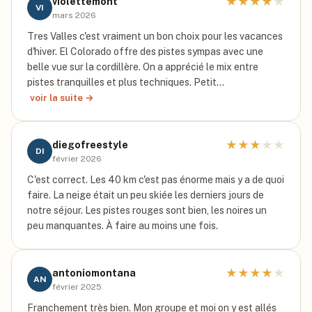
★
★
★
★
★
violettemont
VI
mars 2026
Tres Valles c'est vraiment un bon choix pour les vacances
d'hiver. El Colorado offre des pistes sympas avec une
belle vue sur la cordillère. On a apprécié le mix entre
pistes tranquilles et plus techniques. Petit…
voir la suite →
★
★
★
★
★
diegofreestyle
DI
février 2026
C'est correct. Les 40 km c'est pas énorme mais y a de quoi
faire. La neige était un peu skiée les derniers jours de
notre séjour. Les pistes rouges sont bien, les noires un
peu manquantes. À faire au moins une fois.
★
★
★
★
★
antoniomontana
AN
février 2025
Franchement très bien. Mon groupe et moi on y est allés