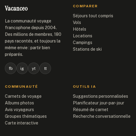
Vacanceo
COMPARER
Séjours tout compris
La communauté voyage
Vols
francophone depuis 2004.
Hôtels
Des millions de membres, 180
Locations
pays racontés, et toujours la
Campings
même envie : partir bien
Stations de ski
préparés.
fb
ig
yt
tt
COMMUNAUTÉ
OUTILS IA
Carnets de voyage
Suggestions personnalisées
Albums photos
Planificateur jour-par-jour
Avis voyageurs
Résumé de carnet
Groupes thématiques
Recherche conversationnelle
Carte interactive