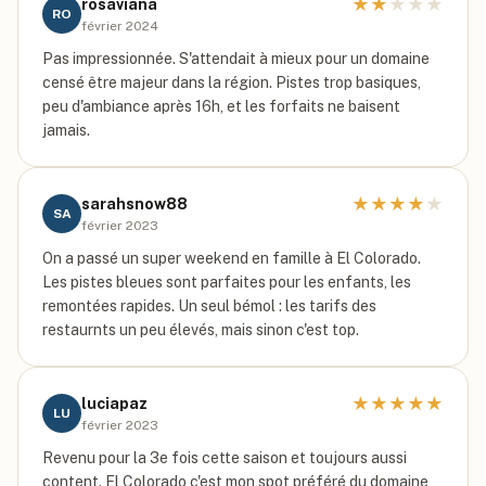
★
★
★
★
★
rosaviana
RO
février 2024
Pas impressionnée. S'attendait à mieux pour un domaine
censé être majeur dans la région. Pistes trop basiques,
peu d'ambiance après 16h, et les forfaits ne baisent
jamais.
★
★
★
★
★
sarahsnow88
SA
février 2023
On a passé un super weekend en famille à El Colorado.
Les pistes bleues sont parfaites pour les enfants, les
remontées rapides. Un seul bémol : les tarifs des
restaurnts un peu élevés, mais sinon c'est top.
★
★
★
★
★
luciapaz
LU
février 2023
Revenu pour la 3e fois cette saison et toujours aussi
content. El Colorado c'est mon spot préféré du domaine