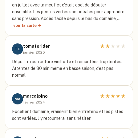
en juillet avec la meuf et c'était cool de débuter
ensemble. Les pentes vertes sont idéales pour apprendre
sans pression. Accès facile depuis le bas du domaine,…
voir la suite →
★
★
★
★
★
tomatorider
TO
janvier 2025
Déçu. Infrastructure vieillotte et remontées trop lentes.
Attentes de 30 min même en basse saison, c'est pas
normal.
★
★
★
★
★
marcalpino
MA
février 2024
Excellent domaine, vraiment bien entretenu et les pistes
sont variées. J'y retournerai sans hésiter!