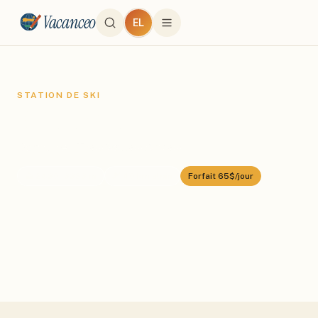
Vacanceo
EL
STATION DE SKI
El Colorado
Domaine :
Tres Valles Andes
⛰️
2430
–
3333
m
🎿
40
km alpin
Forfait
65$/jour