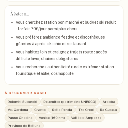
À éviter si…
Vous cherchez station bon marché et budget ski réduit
: forfait 70€/jour parmi plus chers
Vous préférez ambiance festive et discothèques
géantes à après-ski chic et restaurant
Vous habitez loin et craignez trajets route : accès
difficile hiver, chaînes obligatoires
Vous recherchez authenticité rurale extrême : station
touristique établie, cosmopolite
À DÉCOUVRIR AUSSI
Dolomiti Superski
Dolomites (patrimoine UNESCO)
Arabba
Val Gardena
Civetta
Sella Ronda
Tre Croci
Ra Gusela
Passo Ghedina
Venise (160 km)
Vallée d'Ampezzo
Province de Belluno