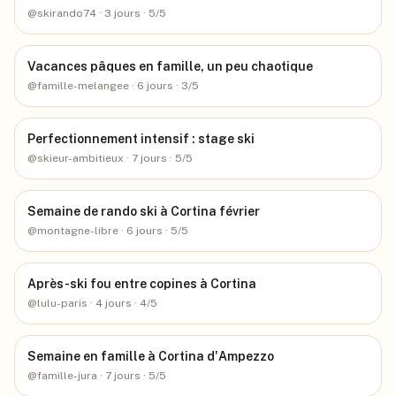
@
skirando74
· 3 jours
· 5/5
Vacances pâques en famille, un peu chaotique
@
famille-melangee
· 6 jours
· 3/5
Perfectionnement intensif : stage ski
@
skieur-ambitieux
· 7 jours
· 5/5
Semaine de rando ski à Cortina février
@
montagne-libre
· 6 jours
· 5/5
Après-ski fou entre copines à Cortina
@
lulu-paris
· 4 jours
· 4/5
Semaine en famille à Cortina d'Ampezzo
@
famille-jura
· 7 jours
· 5/5