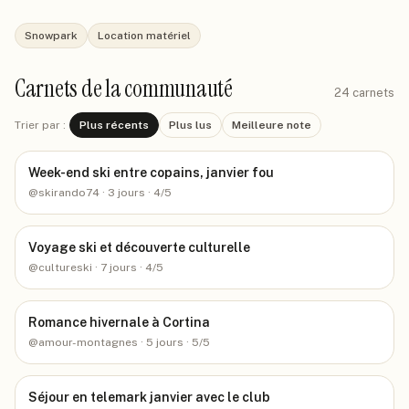
Snowpark
Location matériel
Carnets de la communauté
24
carnets
Trier par :
Plus récents
Plus lus
Meilleure note
Week-end ski entre copains, janvier fou
@
skirando74
· 3 jours
· 4/5
Voyage ski et découverte culturelle
@
cultureski
· 7 jours
· 4/5
Romance hivernale à Cortina
@
amour-montagnes
· 5 jours
· 5/5
Séjour en telemark janvier avec le club