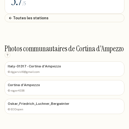
3.7
/5
← Toutes les stations
Photos communautaires de Cortina d'Ampezzo
?
Italy-01317 - Cortina d'Ampezzo
©
dgjarvis10@gmail.com
Cortina d'Ampezzo
©
roger4336
Oskar_Friedrich_Luchner_Bergwinter
©
EODopen