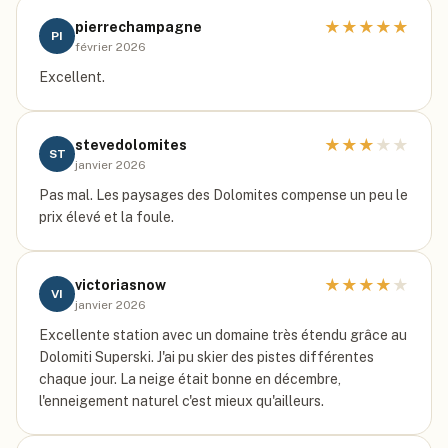
★
★
★
★
★
pierrechampagne
PI
février 2026
Excellent.
★
★
★
★
★
stevedolomites
ST
janvier 2026
Pas mal. Les paysages des Dolomites compense un peu le
prix élevé et la foule.
★
★
★
★
★
victoriasnow
VI
janvier 2026
Excellente station avec un domaine très étendu grâce au
Dolomiti Superski. J'ai pu skier des pistes différentes
chaque jour. La neige était bonne en décembre,
l'enneigement naturel c'est mieux qu'ailleurs.