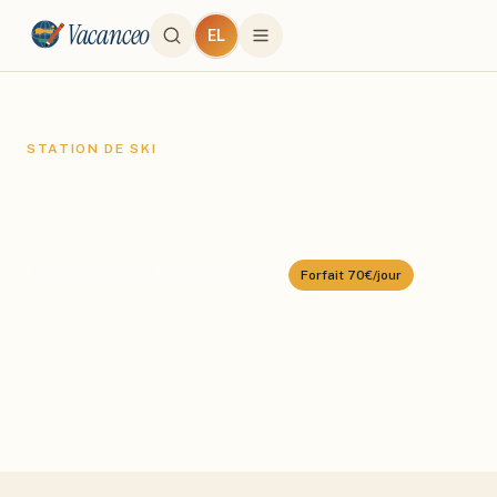
Vacanceo
EL
STATION DE SKI
Cortina d'Ampezzo
Domaine :
Dolomiti Superski
⛰️
1224
–
2939
m
🎿
1200
km alpin
Forfait
70€/jour