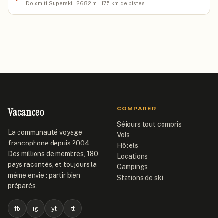
Dolomiti Superski · 2682 m · 175 km de pistes
Vacanceo
COMPARER
Séjours tout compris
La communauté voyage
Vols
francophone depuis 2004.
Hôtels
Des millions de membres, 180
Locations
pays racontés, et toujours la
Campings
même envie : partir bien
Stations de ski
préparés.
fb
ig
yt
tt