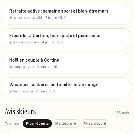
Retraite active : semaine sport et bien-être mars
@
retraite-active58
· 7 jours
· 5/5
Freerider à Cortina, hors-piste et poudreuse
@
freerider-alpes
· 4 jours
· 5/5
Noël en couple à Cortina
@
couple-lyon
· 5 jours
· 4/5
Vacances scolaires en famille, bilan mitigé
@
famille-jura
· 7 jours
· 3/5
Avis skieurs
113
avis
Trier par :
Plus récents
Meilleurs ★
Pires d'abord