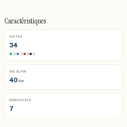
Caractéristiques
PISTES
34
●
10
●
12
●
8
●
4
SKI ALPIN
40
km
REMONTÉES
7