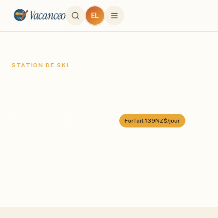
Vacanceo
EL
STATION DE SKI
Coronet Peak
Domaine :
NZSki
⛰️
1187
–
1649
m
🎿
40
km alpin
Forfait
139NZ$/jour