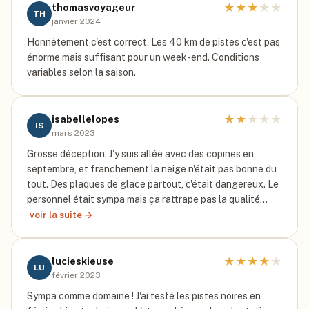
★
★
★
★
★
thomasvoyageur
TH
janvier 2024
Honnêtement c'est correct. Les 40 km de pistes c'est pas
énorme mais suffisant pour un week-end. Conditions
variables selon la saison.
★
★
★
★
★
isabellelopes
IS
mars 2023
Grosse déception. J'y suis allée avec des copines en
septembre, et franchement la neige n'était pas bonne du
tout. Des plaques de glace partout, c'était dangereux. Le
personnel était sympa mais ça rattrape pas la qualité…
voir la suite →
★
★
★
★
★
lucieskieuse
LU
février 2023
Sympa comme domaine ! J'ai testé les pistes noires en