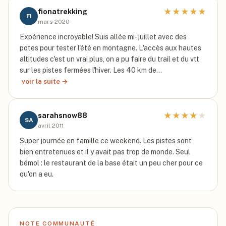
★
★
★
★
★
fionatrekking
FI
mars 2020
Expérience incroyable! Suis allée mi-juillet avec des
potes pour tester l'été en montagne. L'accès aux hautes
altitudes c'est un vrai plus, on a pu faire du trail et du vtt
sur les pistes fermées l'hiver. Les 40 km de…
voir la suite →
★
★
★
★
★
sarahsnow88
SA
avril 2011
Super journée en famille ce weekend. Les pistes sont
bien entretenues et il y avait pas trop de monde. Seul
bémol : le restaurant de la base était un peu cher pour ce
qu'on a eu.
NOTE COMMUNAUTÉ