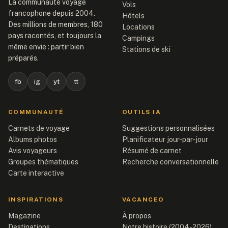
La communauté voyage
Vols
francophone depuis 2004.
Hôtels
Des millions de membres, 180
Locations
pays racontés, et toujours la
Campings
même envie : partir bien
Stations de ski
préparés.
fb
ig
yt
tt
COMMUNAUTÉ
OUTILS IA
Carnets de voyage
Suggestions personnalisées
Albums photos
Planificateur jour-par-jour
Avis voyageurs
Résumé de carnet
Groupes thématiques
Recherche conversationnelle
Carte interactive
INSPIRATIONS
VACANCEO
Magazine
À propos
Destinations
Notre histoire (2004-2026)