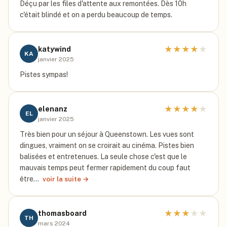
Déçu par les files d'attente aux remontées. Dès 10h
c'était blindé et on a perdu beaucoup de temps.
★
★
★
★
★
katywind
KA
janvier 2025
Pistes sympas!
★
★
★
★
★
elenanz
EL
janvier 2025
Très bien pour un séjour à Queenstown. Les vues sont
dingues, vraiment on se croirait au cinéma. Pistes bien
balisées et entretenues. La seule chose c'est que le
mauvais temps peut fermer rapidement du coup faut
être…
voir la suite →
★
★
★
★
★
thomasboard
TH
mars 2024