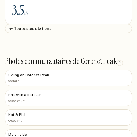
3.5
/5
← Toutes les stations
Photos communautaires de Coronet Peak
?
Skiing on Coronet Peak
©
dtalic
Phil with a little air
©
goosmurf
Kat & Phil
©
goosmurf
Me on skis