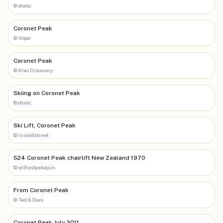
©
dtalic
Coronet Peak
©
Alpat
Coronet Peak
©
Kiwi Discovery
Skiing on Coronet Peak
©
dtalic
Ski Lift, Coronet Peak
©
russellstreet
524 Coronet Peak chairlift New Zealand 1970
©
wilfordpeloquin
From Coronet Peak
©
Ted & Dani
Coronet Peak July 2011