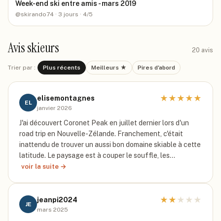
Week-end ski entre amis - mars 2019
@
skirando74
· 3 jours
· 4/5
Avis skieurs
20
avis
Trier par :
Plus récents
Meilleurs ★
Pires d'abord
★
★
★
★
★
elisemontagnes
EL
janvier 2026
J'ai découvert Coronet Peak en juillet dernier lors d'un
road trip en Nouvelle-Zélande. Franchement, c'était
inattendu de trouver un aussi bon domaine skiable à cette
latitude. Le paysage est à couper le souffle, les…
voir la suite →
★
★
★
★
★
jeanpi2024
JE
mars 2025