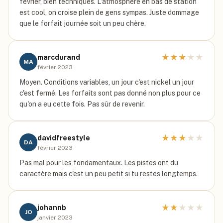
février, bien techniques. L'atmosphère en bas de station
est cool, on croise plein de gens sympas. Juste dommage
que le forfait journée soit un peu chère.
★
★
★
★
★
marcdurand
MA
février 2023
Moyen. Conditions variables, un jour c'est nickel un jour
c'est fermé. Les forfaits sont pas donné non plus pour ce
qu'on a eu cette fois. Pas sûr de revenir.
★
★
★
★
★
davidfreestyle
DA
février 2023
Pas mal pour les fondamentaux. Les pistes ont du
caractère mais c'est un peu petit si tu restes longtemps.
★
★
★
★
★
johannb
JO
janvier 2023