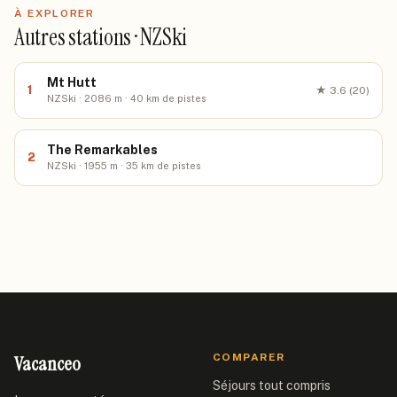
À EXPLORER
Autres stations · NZSki
Mt Hutt
1
★
3.6
(20)
NZSki · 2086 m · 40 km de pistes
The Remarkables
2
NZSki · 1955 m · 35 km de pistes
Vacanceo
COMPARER
Séjours tout compris