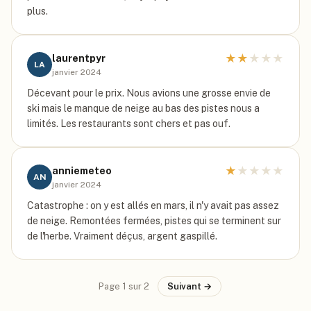
plus.
★
★
★
★
★
laurentpyr
LA
janvier 2024
Décevant pour le prix. Nous avions une grosse envie de
ski mais le manque de neige au bas des pistes nous a
limités. Les restaurants sont chers et pas ouf.
★
★
★
★
★
anniemeteo
AN
janvier 2024
Catastrophe : on y est allés en mars, il n'y avait pas assez
de neige. Remontées fermées, pistes qui se terminent sur
de l'herbe. Vraiment déçus, argent gaspillé.
Page
1
sur
2
Suivant →