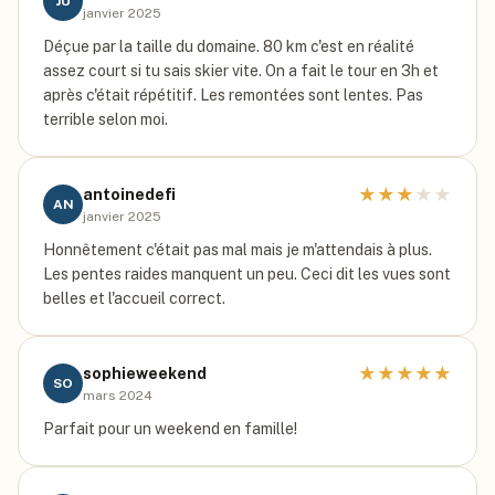
JU
janvier 2025
Déçue par la taille du domaine. 80 km c'est en réalité
assez court si tu sais skier vite. On a fait le tour en 3h et
après c'était répétitif. Les remontées sont lentes. Pas
terrible selon moi.
★
★
★
★
★
antoinedefi
AN
janvier 2025
Honnêtement c'était pas mal mais je m'attendais à plus.
Les pentes raides manquent un peu. Ceci dit les vues sont
belles et l'accueil correct.
★
★
★
★
★
sophieweekend
SO
mars 2024
Parfait pour un weekend en famille!