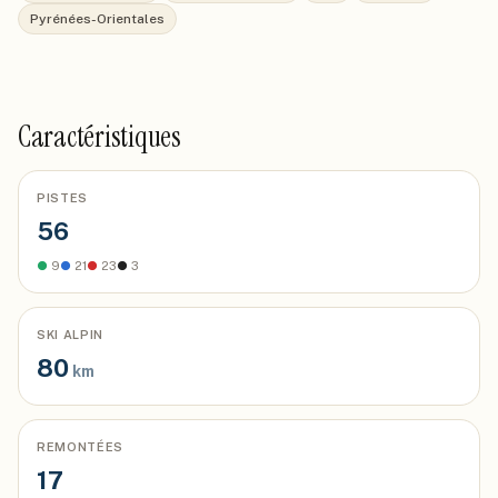
Pyrénées-Orientales
Caractéristiques
PISTES
56
●
9
●
21
●
23
●
3
SKI ALPIN
80
km
REMONTÉES
17