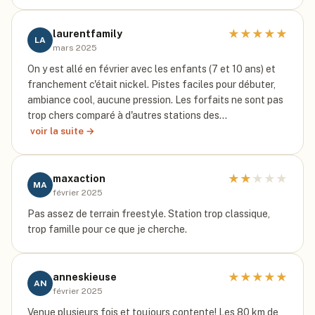
★
★
★
★
★
laurentfamily
LA
mars 2025
On y est allé en février avec les enfants (7 et 10 ans) et
franchement c'était nickel. Pistes faciles pour débuter,
ambiance cool, aucune pression. Les forfaits ne sont pas
trop chers comparé à d'autres stations des…
voir la suite →
★
★
★
★
★
maxaction
MA
février 2025
Pas assez de terrain freestyle. Station trop classique,
trop famille pour ce que je cherche.
★
★
★
★
★
anneskieuse
AN
février 2025
Venue plusieurs fois et toujours contente! Les 80 km de