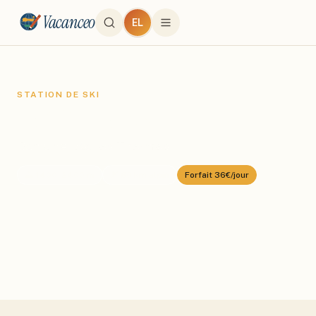
Vacanceo
EL
STATION DE SKI
Ax 3 Domaines
Domaine :
Ax-les-Thermes
⛰️
1400
–
2400
m
🎿
80
km alpin
Forfait
36€/jour