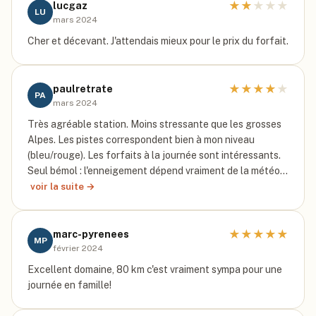
★
★
★
★
★
lucgaz
LU
mars 2024
Cher et décevant. J'attendais mieux pour le prix du forfait.
★
★
★
★
★
paulretrate
PA
mars 2024
Très agréable station. Moins stressante que les grosses
Alpes. Les pistes correspondent bien à mon niveau
(bleu/rouge). Les forfaits à la journée sont intéressants.
Seul bémol : l'enneigement dépend vraiment de la météo…
voir la suite →
★
★
★
★
★
marc-pyrenees
MP
février 2024
Excellent domaine, 80 km c'est vraiment sympa pour une
journée en famille!