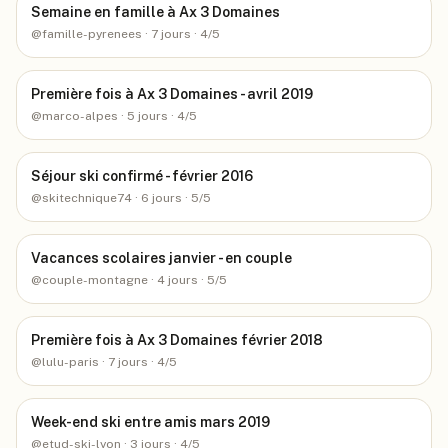
Semaine en famille à Ax 3 Domaines
@
famille-pyrenees
· 7 jours
· 4/5
Première fois à Ax 3 Domaines - avril 2019
@
marco-alpes
· 5 jours
· 4/5
Séjour ski confirmé - février 2016
@
skitechnique74
· 6 jours
· 5/5
Vacances scolaires janvier - en couple
@
couple-montagne
· 4 jours
· 5/5
Première fois à Ax 3 Domaines février 2018
@
lulu-paris
· 7 jours
· 4/5
Week-end ski entre amis mars 2019
@
etud-ski-lyon
· 3 jours
· 4/5