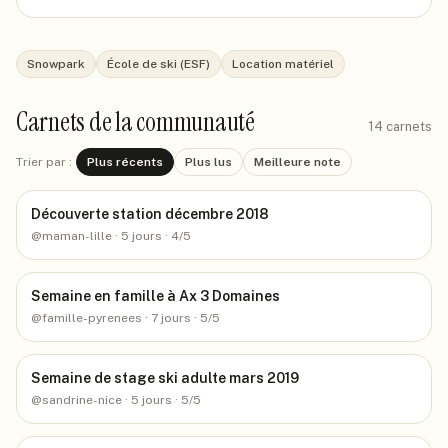
Snowpark
École de ski (ESF)
Location matériel
Carnets de la communauté
14
carnets
Trier par :
Plus récents
Plus lus
Meilleure note
Découverte station décembre 2018
@
maman-lille
· 5 jours
· 4/5
Semaine en famille à Ax 3 Domaines
@
famille-pyrenees
· 7 jours
· 5/5
Semaine de stage ski adulte mars 2019
@
sandrine-nice
· 5 jours
· 5/5