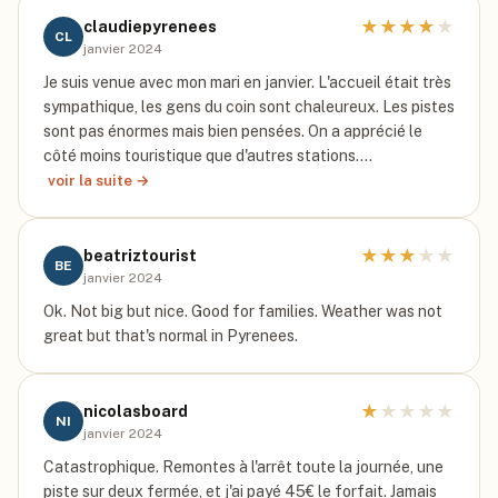
★
★
★
★
★
claudiepyrenees
CL
janvier 2024
Je suis venue avec mon mari en janvier. L'accueil était très
sympathique, les gens du coin sont chaleureux. Les pistes
sont pas énormes mais bien pensées. On a apprécié le
côté moins touristique que d'autres stations.…
voir la suite →
★
★
★
★
★
beatriztourist
BE
janvier 2024
Ok. Not big but nice. Good for families. Weather was not
great but that's normal in Pyrenees.
★
★
★
★
★
nicolasboard
NI
janvier 2024
Catastrophique. Remontes à l'arrêt toute la journée, une
piste sur deux fermée, et j'ai payé 45€ le forfait. Jamais