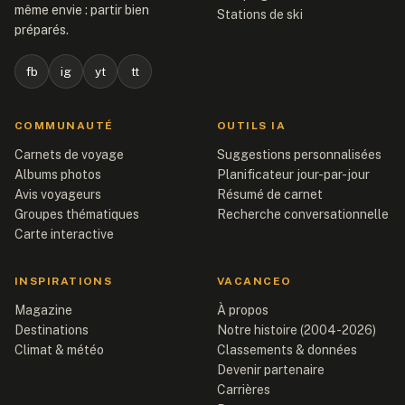
même envie : partir bien
Stations de ski
préparés.
fb
ig
yt
tt
COMMUNAUTÉ
OUTILS IA
Carnets de voyage
Suggestions personnalisées
Albums photos
Planificateur jour-par-jour
Avis voyageurs
Résumé de carnet
Groupes thématiques
Recherche conversationnelle
Carte interactive
INSPIRATIONS
VACANCEO
Magazine
À propos
Destinations
Notre histoire (2004-2026)
Climat & météo
Classements & données
Devenir partenaire
Carrières