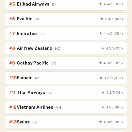
Etihad Airways
#
5
★
4.4
/5 (
355
)
·
EY
Eva Air
#
6
★
4.4
/5 (
165
)
·
BR
Emirates
#
7
★
4.4
/5 (
354
)
·
EK
Air New Zealand
#
8
★
4.3
/5 (
151
)
·
NZ
Cathay Pacific
#
9
★
4.3
/5 (
359
)
·
CX
Finnair
#
10
★
4.2
/5 (
347
)
·
AY
Thai Airways
#
11
★
4.2
/5 (
161
)
·
TG
Vietnam Airlines
#
12
★
4.1
/5 (
168
)
·
VN
Swiss
#
13
★
4.0
/5 (
353
)
·
LX