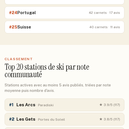
Portugal
#
24
42
carnets
· 17 avis
Suisse
#
25
40
carnets
· 11 avis
CLASSEMENT
Top
20
stations de ski par note
communauté
Stations actives avec au moins 5 avis publiés, triées par note
moyenne puis nombre d'avis.
Les Arcs
#
1
★
3.9
/5 (
117
)
·
Paradiski
Les Gets
#
2
★
3.8
/5 (
117
)
·
Portes du Soleil