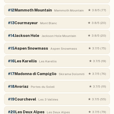
Mammoth Mountain
#
12
★
3.8
/5 (
77
)
·
Mammoth Mountain
Courmayeur
#
13
★
3.8
/5 (
20
)
·
Mont Blanc
Jackson Hole
#
14
★
3.8
/5 (
20
)
·
Jackson Hole Mountain
Aspen Snowmass
#
15
★
3.7
/5 (
75
)
·
Aspen Snowmass
Les Karellis
#
16
★
3.7
/5 (
19
)
·
Les Karellis
Madonna di Campiglio
#
17
★
3.7
/5 (
76
)
·
Skirama Dolomiti
Avoriaz
#
18
★
3.7
/5 (
111
)
·
Portes du Soleil
Courchevel
#
19
★
3.7
/5 (
55
)
·
Les 3 Vallées
Les Deux Alpes
#
20
★
3.7
/5 (
79
)
·
Les Deux Alpes