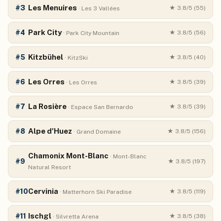
Les Menuires
#
3
★
3.8
/5 (
55
)
·
Les 3 Vallées
Park City
#
4
★
3.8
/5 (
56
)
·
Park City Mountain
Kitzbühel
#
5
★
3.8
/5 (
40
)
·
KitzSki
Les Orres
#
6
★
3.8
/5 (
39
)
·
Les Orres
La Rosière
#
7
★
3.8
/5 (
39
)
·
Espace San Bernardo
Alpe d'Huez
#
8
★
3.8
/5 (
156
)
·
Grand Domaine
Chamonix Mont-Blanc
·
Mont-Blanc
#
9
★
3.8
/5 (
197
)
Natural Resort
Cervinia
#
10
★
3.8
/5 (
119
)
·
Matterhorn Ski Paradise
Ischgl
#
11
★
3.8
/5 (
38
)
·
Silvretta Arena