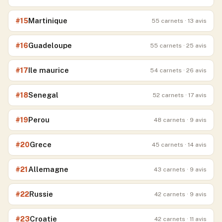
Martinique
#
15
55
carnets
· 13 avis
Guadeloupe
#
16
55
carnets
· 25 avis
Ile maurice
#
17
54
carnets
· 26 avis
Senegal
#
18
52
carnets
· 17 avis
Perou
#
19
48
carnets
· 9 avis
Grece
#
20
45
carnets
· 14 avis
Allemagne
#
21
43
carnets
· 9 avis
Russie
#
22
42
carnets
· 9 avis
Croatie
#
23
42
carnets
· 11 avis