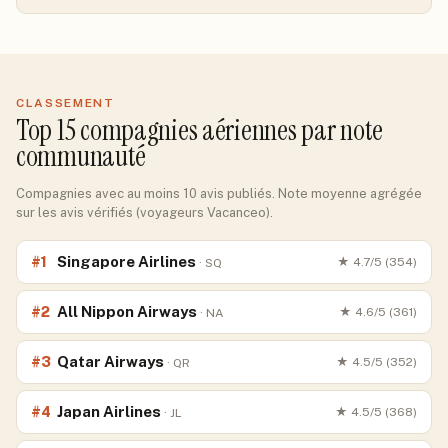
CLASSEMENT
Top
15
compagnies aériennes par note
communauté
Compagnies avec au moins 10 avis publiés. Note moyenne agrégée
sur les avis vérifiés (voyageurs Vacanceo).
Singapore Airlines
#
1
★
4.7
/5 (
354
)
·
SQ
All Nippon Airways
#
2
★
4.6
/5 (
361
)
·
NA
Qatar Airways
#
3
★
4.5
/5 (
352
)
·
QR
Japan Airlines
#
4
★
4.5
/5 (
368
)
·
JL