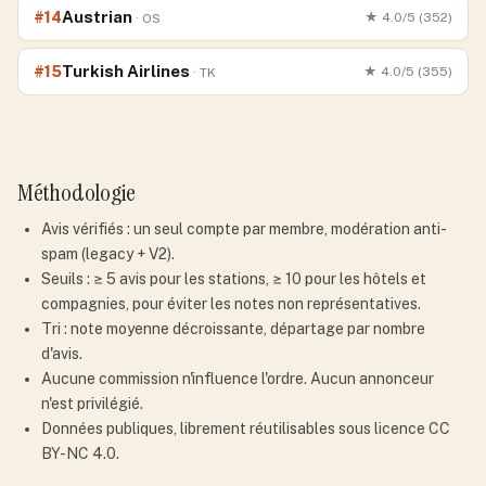
Austrian
#
14
★
4.0
/5 (
352
)
·
OS
Turkish Airlines
#
15
★
4.0
/5 (
355
)
·
TK
Méthodologie
Avis vérifiés : un seul compte par membre, modération anti-
spam (legacy + V2).
Seuils : ≥ 5 avis pour les stations, ≥ 10 pour les hôtels et
compagnies, pour éviter les notes non représentatives.
Tri : note moyenne décroissante, départage par nombre
d'avis.
Aucune commission n'influence l'ordre. Aucun annonceur
n'est privilégié.
Données publiques, librement réutilisables sous licence CC
BY-NC 4.0.