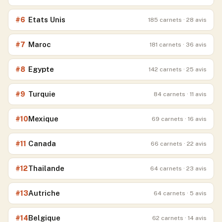
Etats Unis
#
6
185
carnets
· 28 avis
Maroc
#
7
181
carnets
· 36 avis
Egypte
#
8
142
carnets
· 25 avis
Turquie
#
9
84
carnets
· 11 avis
Mexique
#
10
69
carnets
· 16 avis
Canada
#
11
66
carnets
· 22 avis
Thailande
#
12
64
carnets
· 23 avis
Autriche
#
13
64
carnets
· 5 avis
Belgique
#
14
62
carnets
· 14 avis