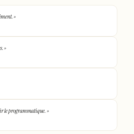
aiment.
»
s.
»
fuir le programmatique.
»