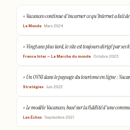
«
Vacanceo continue d'incarner ce qu'Internet a fait de
Le Monde
·
Mars 2024
«
Vingt ans plus tard, le site est toujours dirigé par ses 
France Inter — La Marche du monde
·
Octobre 2023
«
Un OVNI dans le paysage du tourisme en ligne : Vacan
Stratégies
·
Juin 2022
«
Le modèle Vacanceo, basé sur la fidélité d'une comm
Les Échos
·
Septembre 2021