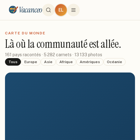
Vacanceo
EL
CARTE DU MONDE
Là où la communauté est allée.
161
pays racontés ·
5 282
carnets ·
13 133
photos
Tous
Europe
Asie
Afrique
Amériques
Océanie