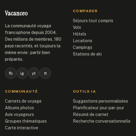
Vacanceo
COMPARER
Séjours tout compris
La communauté voyage
Vols
francophone depuis 2004.
Hôtels
Des millions de membres, 180
Locations
pays racontés, et toujours la
Campings
même envie : partir bien
Stations de ski
préparés.
fb
ig
yt
tt
COMMUNAUTÉ
OUTILS IA
Carnets de voyage
Suggestions personnalisées
Albums photos
Planificateur jour-par-jour
Avis voyageurs
Résumé de carnet
Groupes thématiques
Recherche conversationnelle
Carte interactive