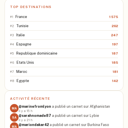
TOP DESTINATIONS
France
1 575
#
1
Tunisie
262
#
2
Italie
247
#
3
Espagne
197
#
4
Republique dominicaine
187
#
5
Etats Unis
185
#
6
Maroc
181
#
7
Egypte
142
#
8
ACTIVITÉ RÉCENTE
@
marinefromlyon
a publié un carnet sur Afghanistan
MA
il y a 15 h
@
sarahnomade87
a publié un carnet sur Lybie
SA
il y a 21 h
@
mariondakar42
a publié un carnet sur Burkina Faso
MA