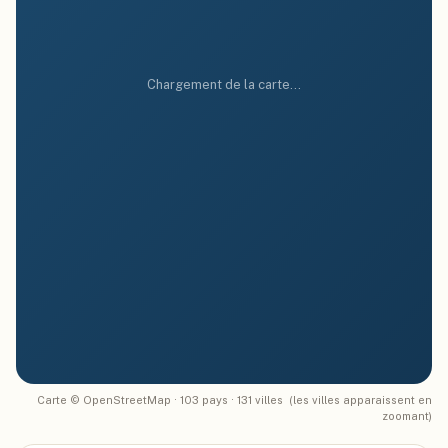
Chargement de la carte…
Carte © OpenStreetMap ·
103
pays ·
131
villes
(les villes apparaissent en
zoomant)