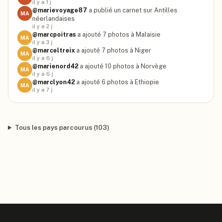
il y a 1 j
@
marievoyage87
a publié un carnet sur Antilles
MA
néerlandaises
il y a 2 j
@
marcpoitras
a ajouté 7 photos à Malaisie
MA
il y a 3 j
@
marceltreix
a ajouté 7 photos à Niger
MA
il y a 6 j
@
marienord42
a ajouté 10 photos à Norvège
MA
il y a 6 j
@
marclyon42
a ajouté 6 photos à Ethiopie
MA
il y a 7 j
Tous les pays parcourus (
103
)