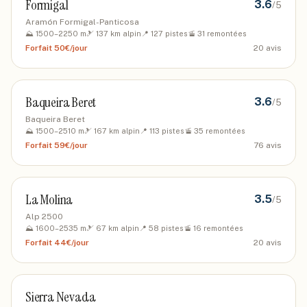
Formigal
3.6
/5
Aramón Formigal-Panticosa
⛰️
1500
–
2250
m
🎿
137
km alpin
📍
127
pistes
🚡
31
remontées
Forfait
50€/jour
20
avis
Baqueira Beret
3.6
/5
Baqueira Beret
⛰️
1500
–
2510
m
🎿
167
km alpin
📍
113
pistes
🚡
35
remontées
Forfait
59€/jour
76
avis
La Molina
3.5
/5
Alp 2500
⛰️
1600
–
2535
m
🎿
67
km alpin
📍
58
pistes
🚡
16
remontées
Forfait
44€/jour
20
avis
Sierra Nevada