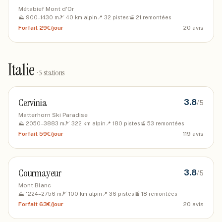
Métabief Mont d'Or
⛰️
900
–
1430
m
🎿
40
km alpin
📍
32
pistes
🚡
21
remontées
Forfait
29€/jour
20
avis
Italie
·
5
stations
Cervinia
3.8
/5
Matterhorn Ski Paradise
⛰️
2050
–
3883
m
🎿
322
km alpin
📍
180
pistes
🚡
53
remontées
Forfait
59€/jour
119
avis
Courmayeur
3.8
/5
Mont Blanc
⛰️
1224
–
2756
m
🎿
100
km alpin
📍
36
pistes
🚡
18
remontées
Forfait
63€/jour
20
avis