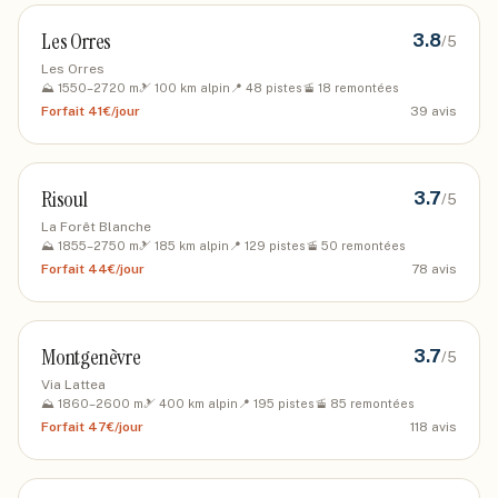
Les Orres
3.8
/5
Les Orres
⛰️
1550
–
2720
m
🎿
100
km alpin
📍
48
pistes
🚡
18
remontées
Forfait
41€/jour
39
avis
Risoul
3.7
/5
La Forêt Blanche
⛰️
1855
–
2750
m
🎿
185
km alpin
📍
129
pistes
🚡
50
remontées
Forfait
44€/jour
78
avis
Montgenèvre
3.7
/5
Via Lattea
⛰️
1860
–
2600
m
🎿
400
km alpin
📍
195
pistes
🚡
85
remontées
Forfait
47€/jour
118
avis