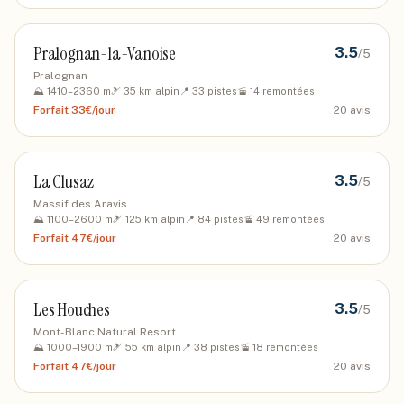
Pralognan-la-Vanoise
3.5
/5
Pralognan
⛰️
1410
–
2360
m
🎿
35
km alpin
📍
33
pistes
🚡
14
remontées
Forfait
33€/jour
20
avis
La Clusaz
3.5
/5
Massif des Aravis
⛰️
1100
–
2600
m
🎿
125
km alpin
📍
84
pistes
🚡
49
remontées
Forfait
47€/jour
20
avis
Les Houches
3.5
/5
Mont-Blanc Natural Resort
⛰️
1000
–
1900
m
🎿
55
km alpin
📍
38
pistes
🚡
18
remontées
Forfait
47€/jour
20
avis