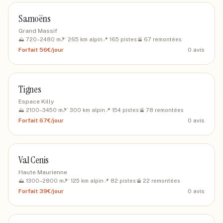
Samoëns
Grand Massif
⛰️
720
–
2480
m
🎿
265
km alpin
📍
165
pistes
🚡
67
remontées
Forfait
56€/jour
0
avis
Tignes
Espace Killy
⛰️
2100
–
3450
m
🎿
300
km alpin
📍
154
pistes
🚡
78
remontées
Forfait
67€/jour
0
avis
Val Cenis
Haute Maurienne
⛰️
1300
–
2800
m
🎿
125
km alpin
📍
82
pistes
🚡
22
remontées
Forfait
39€/jour
0
avis