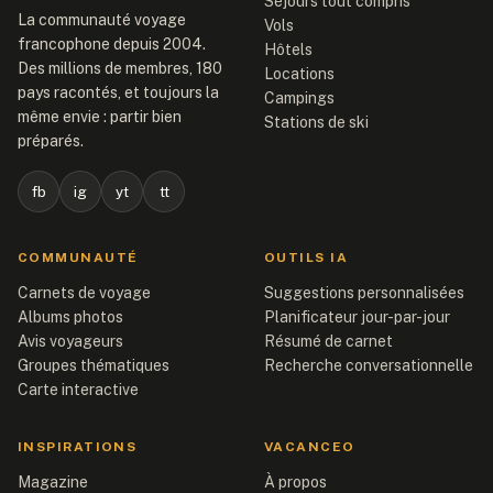
Séjours tout compris
La communauté voyage
Vols
francophone depuis 2004.
Hôtels
Des millions de membres, 180
Locations
pays racontés, et toujours la
Campings
même envie : partir bien
Stations de ski
préparés.
fb
ig
yt
tt
COMMUNAUTÉ
OUTILS IA
Carnets de voyage
Suggestions personnalisées
Albums photos
Planificateur jour-par-jour
Avis voyageurs
Résumé de carnet
Groupes thématiques
Recherche conversationnelle
Carte interactive
INSPIRATIONS
VACANCEO
Magazine
À propos