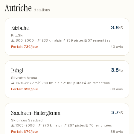
Autriche
·
5
stations
Kitzbühel
3.8
/5
KitzSki
⛰️
800
–
2000
m
🎿
233
km alpin
📍
239
pistes
🚡
57
remontées
Forfait
73€/jour
40
avis
Ischgl
3.8
/5
Silvretta Arena
⛰️
1376
–
2872
m
🎿
239
km alpin
📍
182
pistes
🚡
45
remontées
Forfait
65€/jour
38
avis
Saalbach-Hinterglemm
3.7
/5
Skicircus Saalbach
⛰️
1003
–
2096
m
🎿
270
km alpin
📍
267
pistes
🚡
70
remontées
Forfait
67€/jour
38
avis