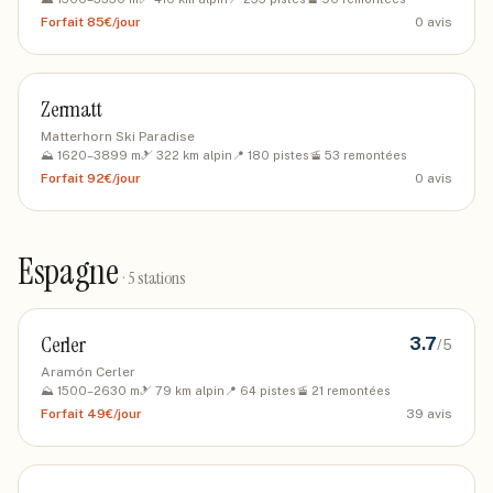
Forfait
85€/jour
0
avis
Zermatt
Matterhorn Ski Paradise
⛰️
1620
–
3899
m
🎿
322
km alpin
📍
180
pistes
🚡
53
remontées
Forfait
92€/jour
0
avis
Espagne
·
5
stations
Cerler
3.7
/5
Aramón Cerler
⛰️
1500
–
2630
m
🎿
79
km alpin
📍
64
pistes
🚡
21
remontées
Forfait
49€/jour
39
avis