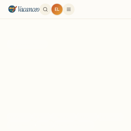
Vacanceo
EL
84
stations ·
8
pays
La montagne, station par
station.
Altitudes, kilomètres de pistes, remontées,
forfaits et avis voyageurs pour les
84
stations
référencées par la communauté.
France
·
49
Italie
·
5
Autriche
·
5
Suisse
·
5
Espagne
·
5
États-Unis
·
5
Chili
·
5
Nouvelle-Zélande
·
5