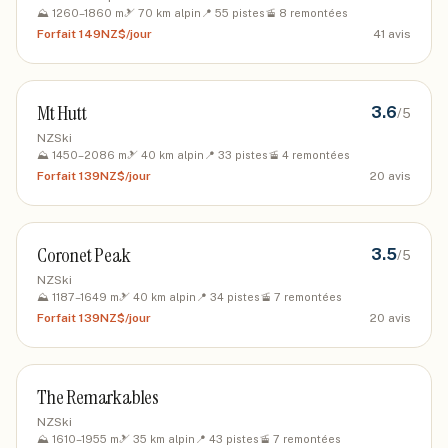
⛰️
1260
–
1860
m
🎿
70
km alpin
📍
55
pistes
🚡
8
remontées
Forfait
149NZ$/jour
41
avis
Mt Hutt
3.6
/5
NZSki
⛰️
1450
–
2086
m
🎿
40
km alpin
📍
33
pistes
🚡
4
remontées
Forfait
139NZ$/jour
20
avis
Coronet Peak
3.5
/5
NZSki
⛰️
1187
–
1649
m
🎿
40
km alpin
📍
34
pistes
🚡
7
remontées
Forfait
139NZ$/jour
20
avis
The Remarkables
NZSki
⛰️
1610
–
1955
m
🎿
35
km alpin
📍
43
pistes
🚡
7
remontées