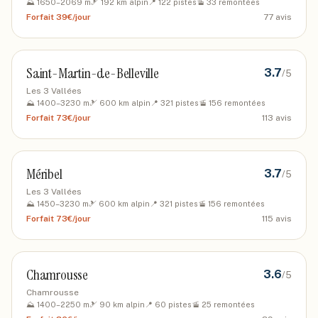
⛰️
1650
–
2069
m
🎿
192
km alpin
📍
122
pistes
🚡
33
remontées
Forfait
39€/jour
77
avis
Saint-Martin-de-Belleville
3.7
/5
Les 3 Vallées
⛰️
1400
–
3230
m
🎿
600
km alpin
📍
321
pistes
🚡
156
remontées
Forfait
73€/jour
113
avis
Méribel
3.7
/5
Les 3 Vallées
⛰️
1450
–
3230
m
🎿
600
km alpin
📍
321
pistes
🚡
156
remontées
Forfait
73€/jour
115
avis
Chamrousse
3.6
/5
Chamrousse
⛰️
1400
–
2250
m
🎿
90
km alpin
📍
60
pistes
🚡
25
remontées