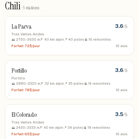
Chili
·
5
stations
La Parva
3.6
/5
Tres Valles Andes
⛰️
2750
–
3630
m
🎿
40
km alpin
📍
40
pistes
🚡
16
remontées
Forfait
72$/jour
10
avis
Portillo
3.6
/5
Portillo
⛰️
2880
–
3320
m
🎿
32
km alpin
📍
35
pistes
🚡
14
remontées
Forfait
78$/jour
10
avis
El Colorado
3.5
/5
Tres Valles Andes
⛰️
2430
–
3333
m
🎿
40
km alpin
📍
34
pistes
🚡
18
remontées
Forfait
65$/jour
10
avis