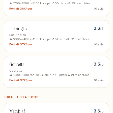
⛰️
1700
–
2200
m
🎿
56
km alpin
📍
50
pistes
🚡
23
remontées
Forfait
36€/jour
10
avis
Les Angles
3.6
/5
Les Angles
⛰️
1600
–
2400
m
🎿
55
km alpin
📍
51
pistes
🚡
22
remontées
Forfait
37€/jour
10
avis
Gourette
3.5
/5
Gourette
⛰️
1400
–
2400
m
🎿
45
km alpin
📍
40
pistes
🚡
21
remontées
Forfait
37€/jour
10
avis
JURA
·
1
STATIONS
Métabief
3.6
/5