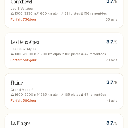
Courchevel
3.7
/5
Les 3 Vallées
⛰️
1300
–
3230
m
🎿
600
km alpin
📍
321
pistes
🚡
156
remontées
Forfait
73€/jour
55
avis
Les Deux Alpes
3.7
/5
Les Deux Alpes
⛰️
1300
–
3600
m
🎿
200
km alpin
📍
103
pistes
🚡
47
remontées
Forfait
56€/jour
79
avis
Flaine
3.7
/5
Grand Massif
⛰️
1600
–
2500
m
🎿
265
km alpin
📍
165
pistes
🚡
67
remontées
Forfait
56€/jour
41
avis
La Plagne
3.7
/5