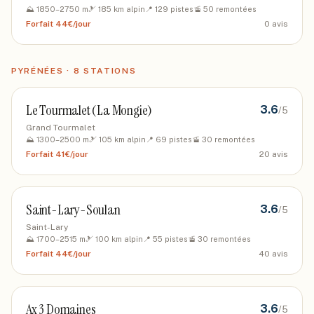
⛰️
1850
–
2750
m
🎿
185
km alpin
📍
129
pistes
🚡
50
remontées
Forfait
44€/jour
0
avis
PYRÉNÉES
·
8
STATIONS
Le Tourmalet (La Mongie)
3.6
/5
Grand Tourmalet
⛰️
1300
–
2500
m
🎿
105
km alpin
📍
69
pistes
🚡
30
remontées
Forfait
41€/jour
20
avis
Saint-Lary-Soulan
3.6
/5
Saint-Lary
⛰️
1700
–
2515
m
🎿
100
km alpin
📍
55
pistes
🚡
30
remontées
Forfait
44€/jour
40
avis
Ax 3 Domaines
3.6
/5