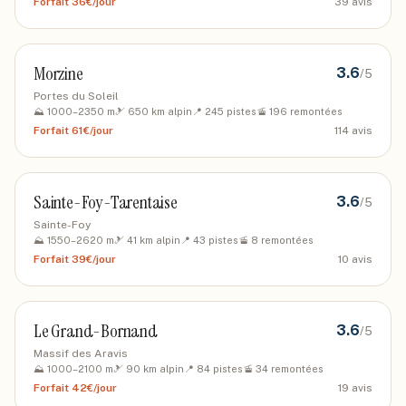
Forfait
36€/jour
39
avis
Morzine
3.6
/5
Portes du Soleil
⛰️
1000
–
2350
m
🎿
650
km alpin
📍
245
pistes
🚡
196
remontées
Forfait
61€/jour
114
avis
Sainte-Foy-Tarentaise
3.6
/5
Sainte-Foy
⛰️
1550
–
2620
m
🎿
41
km alpin
📍
43
pistes
🚡
8
remontées
Forfait
39€/jour
10
avis
Le Grand-Bornand
3.6
/5
Massif des Aravis
⛰️
1000
–
2100
m
🎿
90
km alpin
📍
84
pistes
🚡
34
remontées
Forfait
42€/jour
19
avis