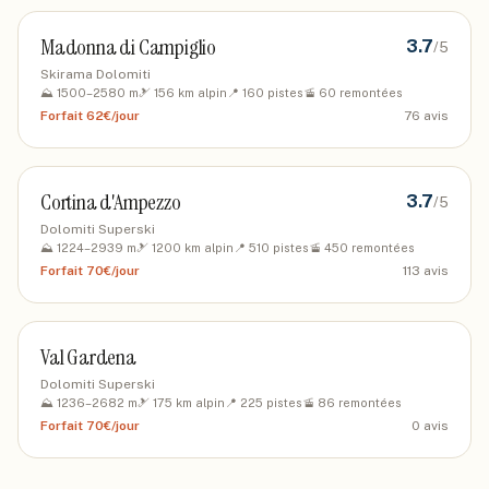
Madonna di Campiglio
3.7
/5
Skirama Dolomiti
⛰️
1500
–
2580
m
🎿
156
km alpin
📍
160
pistes
🚡
60
remontées
Forfait
62€/jour
76
avis
Cortina d'Ampezzo
3.7
/5
Dolomiti Superski
⛰️
1224
–
2939
m
🎿
1200
km alpin
📍
510
pistes
🚡
450
remontées
Forfait
70€/jour
113
avis
Val Gardena
Dolomiti Superski
⛰️
1236
–
2682
m
🎿
175
km alpin
📍
225
pistes
🚡
86
remontées
Forfait
70€/jour
0
avis