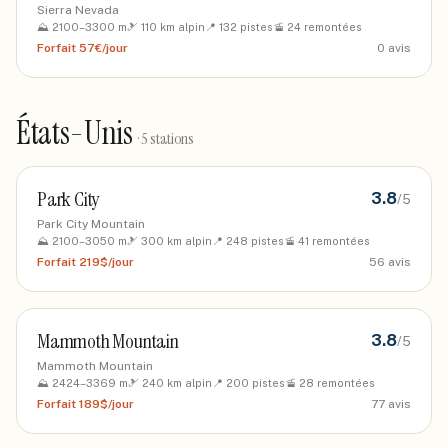
Sierra Nevada
⛰️
2100
–
3300
m
🎿
110
km alpin
📍
132
pistes
🚡
24
remontées
Forfait
57€/jour
0
avis
États-Unis
·
5
stations
Park City
3.8
/5
Park City Mountain
⛰️
2100
–
3050
m
🎿
300
km alpin
📍
248
pistes
🚡
41
remontées
Forfait
219$/jour
56
avis
Mammoth Mountain
3.8
/5
Mammoth Mountain
⛰️
2424
–
3369
m
🎿
240
km alpin
📍
200
pistes
🚡
28
remontées
Forfait
189$/jour
77
avis