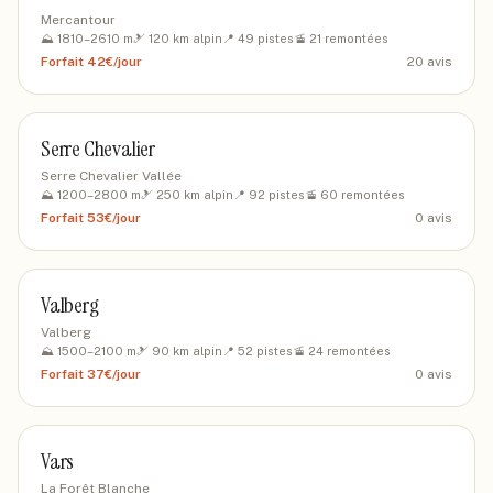
Mercantour
⛰️
1810
–
2610
m
🎿
120
km alpin
📍
49
pistes
🚡
21
remontées
Forfait
42€/jour
20
avis
Serre Chevalier
Serre Chevalier Vallée
⛰️
1200
–
2800
m
🎿
250
km alpin
📍
92
pistes
🚡
60
remontées
Forfait
53€/jour
0
avis
Valberg
Valberg
⛰️
1500
–
2100
m
🎿
90
km alpin
📍
52
pistes
🚡
24
remontées
Forfait
37€/jour
0
avis
Vars
La Forêt Blanche