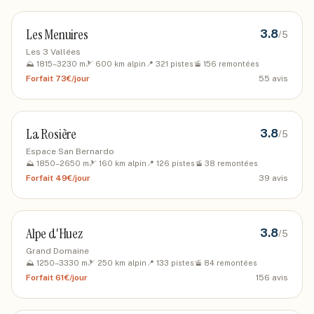
Les Menuires
3.8
/5
Les 3 Vallées
⛰️
1815
–
3230
m
🎿
600
km alpin
📍
321
pistes
🚡
156
remontées
Forfait
73€/jour
55
avis
La Rosière
3.8
/5
Espace San Bernardo
⛰️
1850
–
2650
m
🎿
160
km alpin
📍
126
pistes
🚡
38
remontées
Forfait
49€/jour
39
avis
Alpe d'Huez
3.8
/5
Grand Domaine
⛰️
1250
–
3330
m
🎿
250
km alpin
📍
133
pistes
🚡
84
remontées
Forfait
61€/jour
156
avis