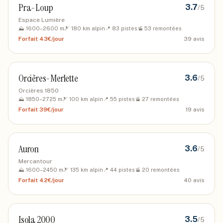
Pra-Loup
3.7
/5
Espace Lumière
⛰️
1600
–
2600
m
🎿
180
km alpin
📍
83
pistes
🚡
53
remontées
Forfait
43€/jour
39
avis
Orcières-Merlette
3.6
/5
Orcières 1850
⛰️
1850
–
2725
m
🎿
100
km alpin
📍
55
pistes
🚡
27
remontées
Forfait
39€/jour
19
avis
Auron
3.6
/5
Mercantour
⛰️
1600
–
2450
m
🎿
135
km alpin
📍
44
pistes
🚡
20
remontées
Forfait
42€/jour
40
avis
Isola 2000
3.5
/5