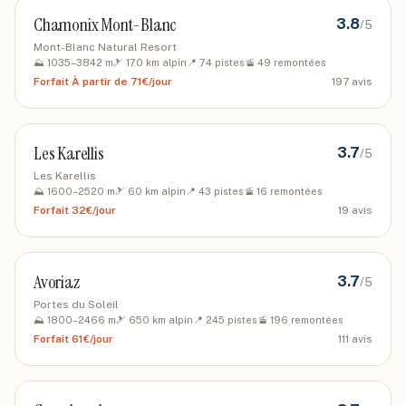
Chamonix Mont-Blanc
3.8
/5
Mont-Blanc Natural Resort
⛰️
1035
–
3842
m
🎿
170
km alpin
📍
74
pistes
🚡
49
remontées
Forfait
À partir de 71€/jour
197
avis
Les Karellis
3.7
/5
Les Karellis
⛰️
1600
–
2520
m
🎿
60
km alpin
📍
43
pistes
🚡
16
remontées
Forfait
32€/jour
19
avis
Avoriaz
3.7
/5
Portes du Soleil
⛰️
1800
–
2466
m
🎿
650
km alpin
📍
245
pistes
🚡
196
remontées
Forfait
61€/jour
111
avis