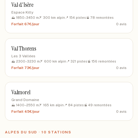
Val d'Isère
Espace Killy
⛰️
1850
–
3450
m
🎿
300
km alpin
📍
154
pistes
🚡
78
remontées
Forfait
67€/jour
0
avis
Val Thorens
Les 3 Vallées
⛰️
2300
–
3230
m
🎿
600
km alpin
📍
321
pistes
🚡
156
remontées
Forfait
73€/jour
0
avis
Valmorel
Grand Domaine
⛰️
1400
–
2550
m
🎿
165
km alpin
📍
84
pistes
🚡
49
remontées
Forfait
45€/jour
0
avis
ALPES DU SUD
·
10
STATIONS