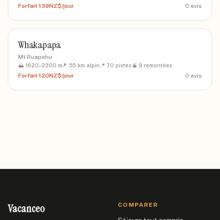
Forfait
139NZ$/jour
0
avis
Whakapapa
Mt Ruapehu
⛰️
1620
–
2300
m
🎿
55
km alpin
📍
70
pistes
🚡
9
remontées
Forfait
120NZ$/jour
0
avis
Vacanceo
COMPARER