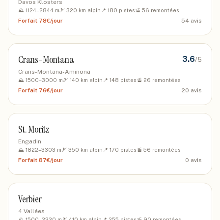
Davos Klosters
⛰️
1124
–
2844
m
🎿
320
km alpin
📍
180
pistes
🚡
56
remontées
Forfait
78€/jour
54
avis
Crans-Montana
3.6
/5
Crans-Montana-Aminona
⛰️
1500
–
3000
m
🎿
140
km alpin
📍
148
pistes
🚡
26
remontées
Forfait
76€/jour
20
avis
St. Moritz
Engadin
⛰️
1822
–
3303
m
🎿
350
km alpin
📍
170
pistes
🚡
56
remontées
Forfait
87€/jour
0
avis
Verbier
4 Vallées
⛰️
1500
–
3330
m
🎿
410
km alpin
📍
255
pistes
🚡
90
remontées