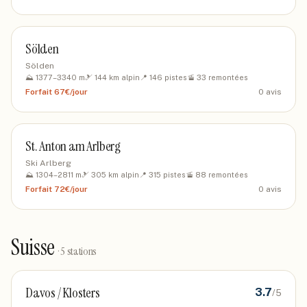
Sölden
Sölden
⛰️
1377
–
3340
m
🎿
144
km alpin
📍
146
pistes
🚡
33
remontées
Forfait
67€/jour
0
avis
St. Anton am Arlberg
Ski Arlberg
⛰️
1304
–
2811
m
🎿
305
km alpin
📍
315
pistes
🚡
88
remontées
Forfait
72€/jour
0
avis
Suisse
·
5
stations
Davos / Klosters
3.7
/5