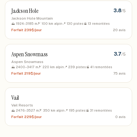
Jackson Hole
3.8
/5
Jackson Hole Mountain
⛰️
1924
–
3185
m
🎿
100
km alpin
📍
130
pistes
🚡
13
remontées
Forfait
239$/jour
20
avis
Aspen Snowmass
3.7
/5
Aspen Snowmass
⛰️
2400
–
3417
m
🎿
220
km alpin
📍
239
pistes
🚡
41
remontées
Forfait
219$/jour
75
avis
Vail
Vail Resorts
⛰️
2476
–
3527
m
🎿
350
km alpin
📍
195
pistes
🚡
31
remontées
Forfait
229$/jour
0
avis