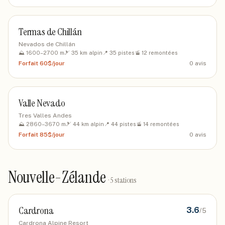
Termas de Chillán
Nevados de Chillán
⛰️
1600
–
2700
m
🎿
35
km alpin
📍
35
pistes
🚡
12
remontées
Forfait
60$/jour
0
avis
Valle Nevado
Tres Valles Andes
⛰️
2860
–
3670
m
🎿
44
km alpin
📍
44
pistes
🚡
14
remontées
Forfait
85$/jour
0
avis
Nouvelle-Zélande
·
5
stations
Cardrona
3.6
/5
Cardrona Alpine Resort