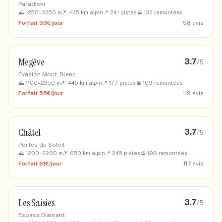
Paradiski
⛰️
1250
–
3250
m
🎿
425
km alpin
📍
241
pistes
🚡
132
remontées
Forfait
59€/jour
58
avis
Megève
3.7
/5
Évasion Mont-Blanc
⛰️
1100
–
2350
m
🎿
445
km alpin
📍
177
pistes
🚡
109
remontées
Forfait
55€/jour
119
avis
Châtel
3.7
/5
Portes du Soleil
⛰️
1200
–
2200
m
🎿
650
km alpin
📍
245
pistes
🚡
196
remontées
Forfait
61€/jour
117
avis
Les Saisies
3.7
/5
Espace Diamant