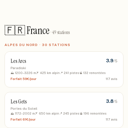
🇫🇷 France
·
49
stations
ALPES DU NORD
·
30
STATIONS
Les Arcs
3.9
/5
Paradiski
⛰️
1200
–
3226
m
🎿
425
km alpin
📍
241
pistes
🚡
132
remontées
Forfait
59€/jour
117
avis
Les Gets
3.8
/5
Portes du Soleil
⛰️
1172
–
2002
m
🎿
650
km alpin
📍
245
pistes
🚡
196
remontées
Forfait
61€/jour
117
avis