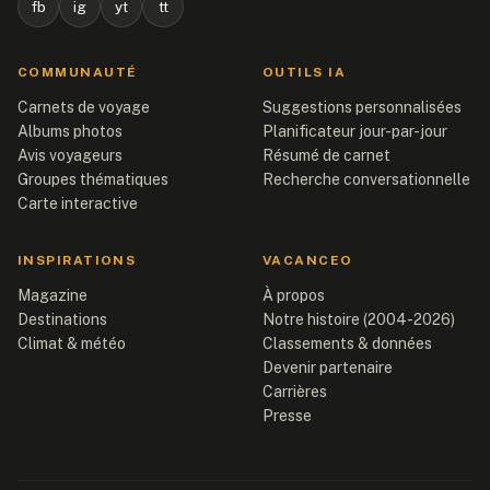
fb
ig
yt
tt
COMMUNAUTÉ
OUTILS IA
Carnets de voyage
Suggestions personnalisées
Albums photos
Planificateur jour-par-jour
Avis voyageurs
Résumé de carnet
Groupes thématiques
Recherche conversationnelle
Carte interactive
INSPIRATIONS
VACANCEO
Magazine
À propos
Destinations
Notre histoire (2004-2026)
Climat & météo
Classements & données
Devenir partenaire
Carrières
Presse