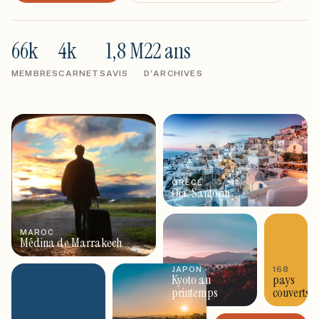
66k
4k
1,8 M
22 ans
MEMBRES
CARNETS
AVIS
D'ARCHIVES
GRÈCE
Oia, Santorin
MAROC
Médina de Marrakech
JAPON
168
Kyoto au
pays
printemps
couverts