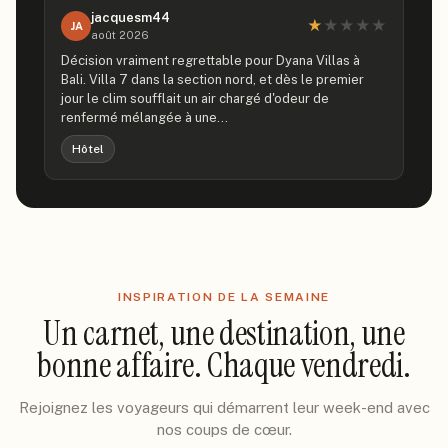
jacquesm44
★
★
★
★
★
JA
août 2026
Décision vraiment regrettable pour Dyana Villas à
Bali. Villa 7 dans la section nord, et dès le premier
jour le clim soufflait un air chargé d'odeur de
renfermé mélangée à une…
Hôtel
INSPIRATION DE LA SEMAINE
Un carnet, une destination, une
bonne affaire. Chaque vendredi.
Rejoignez les voyageurs qui démarrent leur week-end avec
nos coups de cœur.