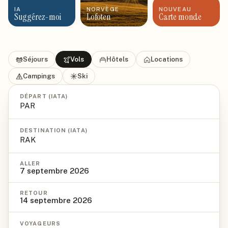
IA
NORVÈGE
NOUVEAU
Suggérez-moi
Lofoten
Carte monde
Séjours
Vols
Hôtels
Locations
Campings
Ski
DÉPART (IATA)
DESTINATION (IATA)
ALLER
7 septembre 2026
RETOUR
14 septembre 2026
VOYAGEURS