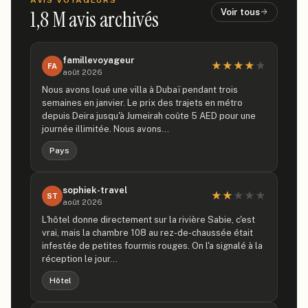
AVIS VOYAGEURS
1,8 M
avis archivés
Voir tous
famillevoyageur
★
★
★
★
★
FA
août 2026
Nous avons loué une villa à Dubaï pendant trois
semaines en janvier. Le prix des trajets en métro
depuis Deira jusqu'à Jumeirah coûte 5 AED pour une
journée illimitée. Nous avons…
Pays
sophiek-travel
★
★
★
★
★
ST
août 2026
L'hôtel donne directement sur la rivière Sabie, c'est
vrai, mais la chambre 108 au rez-de-chaussée était
infestée de petites fourmis rouges. On l'a signalé à la
réception le jour…
Hôtel