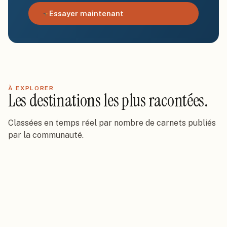
Essayer maintenant
À EXPLORER
Les destinations les plus racontées.
Classées en temps réel par nombre de carnets publiés
par la communauté.
France
Tunisie
2k
carnets
·
423
hôtels
Italie
262
carnets
·
161
hôtels
Espagne
247
carnets
·
90
hôtels
Republique dominicaine
#
1
197
carnets
·
130
hôtels
Etats Unis
#
2
187
carnets
·
92
hôtels
Maroc
#
3
185
carnets
·
102
hôtels
Egypte
#
4
181
carnets
·
95
hôtels
#
5
142
carnets
·
49
hôtels