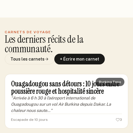
#
6
#
7
#
8
CARNETS DE VOYAGE
Les derniers récits de la
communauté.
Tous les carnets
+ Écrire mon carnet
mariondakar42
MA
Ouagadougou sans détours : 10 jours entre
Burkina Faso
poussière rouge et hospitalité sincère
"
Arrivée à 6 h 30 à l'aéroport international de
Ouagadougou sur un vol Air Burkina depuis Dakar. La
chaleur nous saute…
"
Escapade de 10 jours
3
marievoyage87
MA