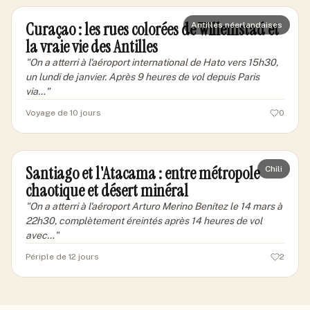
Curaçao : les rues colorées de Willemstad et
Antilles néerlandaises
la vraie vie des Antilles
"
On a atterri à l'aéroport international de Hato vers 15h30,
un lundi de janvier. Après 9 heures de vol depuis Paris
via…
"
Voyage de 10 jours
0
marcantoine-lyon
ML
Santiago et l'Atacama : entre métropole
Chili
chaotique et désert minéral
"
On a atterri à l'aéroport Arturo Merino Benítez le 14 mars à
22h30, complètement éreintés après 14 heures de vol
avec…
"
Périple de 12 jours
2