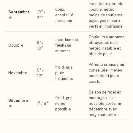
Excellente période
doux,
: bonne météo,
Septembre
13
° /
ensoleillé,
moins de touristes,
★
24
°
transition
paysages encore
verts en montagne.
Couleurs d'automne
frais, humide,
9
° /
attrayantes mais
Octobre
feuillage
18
°
météo instable et
automnal
plus de pluie.
Période creuse peu
froid, gris,
5
° /
conseillée ; méteo
Novembre
pluie
12
°
mouillée et jours
fréquente
courts.
Saison de Noël en
froid, gris,
montagne ; ski
Décembre
1
° /
8
°
neige
possible après mi-
★
possible
décembre avec
neige naturelle.