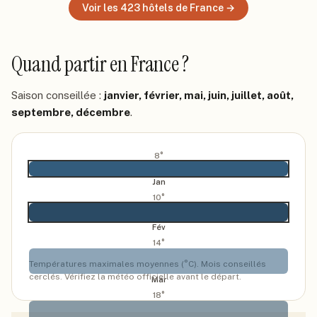
Voir les
423
hôtels
de France
→
Quand partir
en France
?
Saison conseillée :
janvier, février, mai, juin, juillet, août,
septembre, décembre
.
8
°
Jan
10
°
Fév
14
°
Températures maximales moyennes (°C). Mois conseillés
cerclés. Vérifiez la météo officielle avant le départ.
Mar
18
°