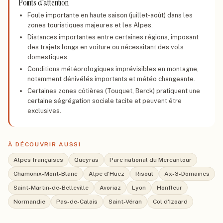
Points d'attention
Foule importante en haute saison (juillet-août) dans les
zones touristiques majeures et les Alpes.
Distances importantes entre certaines régions, imposant
des trajets longs en voiture ou nécessitant des vols
domestiques.
Conditions météorologiques imprévisibles en montagne,
notamment dénivélés importants et météo changeante.
Certaines zones côtières (Touquet, Berck) pratiquent une
certaine ségrégation sociale tacite et peuvent être
exclusives.
À DÉCOUVRIR AUSSI
Alpes françaises
Queyras
Parc national du Mercantour
Chamonix-Mont-Blanc
Alpe d'Huez
Risoul
Ax-3-Domaines
Saint-Martin-de-Belleville
Avoriaz
Lyon
Honfleur
Normandie
Pas-de-Calais
Saint-Véran
Col d'Izoard