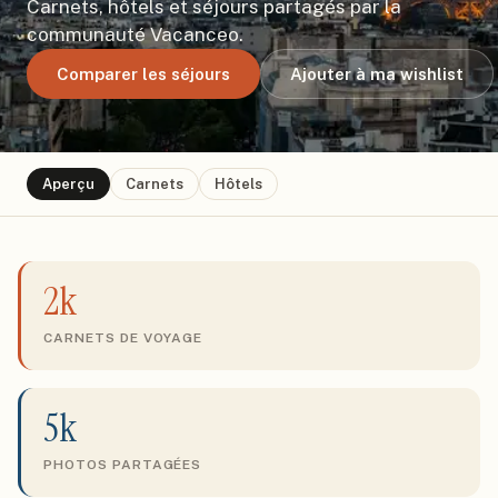
Carnets, hôtels et séjours partagés par la
communauté Vacanceo.
Comparer les séjours
Ajouter à ma wishlist
Aperçu
Carnets
Hôtels
2k
CARNETS DE VOYAGE
5k
PHOTOS PARTAGÉES