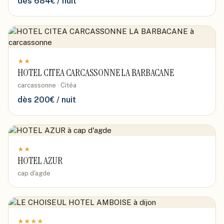
dès
684
€ / nuit
★
★
HOTEL CITEA CARCASSONNE LA BARBACANE
carcassonne · Citéa
dès
200
€ / nuit
★
★
HOTEL AZUR
cap d'agde
★
★
★
★