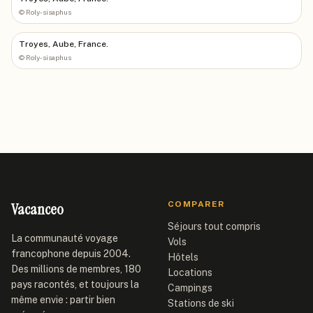
©
Roly-sisaphus
Troyes, Aube, France.
©
Roly-sisaphus
Vacanceo
COMPARER
Séjours tout compris
La communauté voyage
Vols
francophone depuis 2004.
Hôtels
Des millions de membres, 180
Locations
pays racontés, et toujours la
Campings
même envie : partir bien
Stations de ski