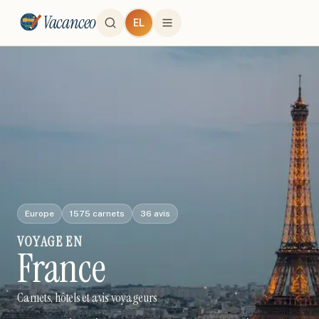
Vacanceo
EL
Europe
1575
carnets
36
avis
VOYAGE
EN
France
Carnets, hôtels et avis voyageurs