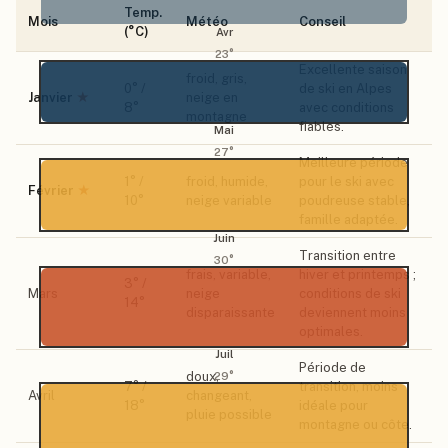
Temp.
Mois
Météo
Conseil
(°C)
Avr
23
°
Excellente saison
froid, gris,
0
° /
de ski en Alpes
Janvier
★
neige en
8
°
avec conditions
montagne
fiables.
Mai
27
°
Meilleure période
1
° /
froid, humide,
pour le ski avec
Février
★
10
°
neige variable
poudreuse stable,
famille adaptée.
Juin
Transition entre
30
°
frais, variable,
hiver et printemps ;
3
° /
Mars
neige
conditions de ski
14
°
disparaissante
deviennent moins
optimales.
Juil
Période de
doux,
29
°
7
° /
transition, moins
Avril
changeant,
18
°
idéale pour
pluie possible
montagne ou côte.