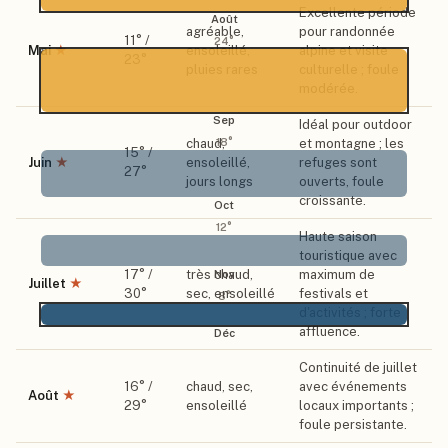
Excellente période
Août
agréable,
pour randonnée
11
° /
24
°
Mai
★
ensoleillé,
alpine et visite
23
°
pluies rares
culturelle ; foule
modérée.
Sep
Idéal pour outdoor
18
°
chaud,
et montagne ; les
15
° /
Juin
★
ensoleillé,
refuges sont
27
°
jours longs
ouverts, foule
croissante.
Oct
12
°
Haute saison
touristique avec
17
° /
très chaud,
maximum de
Nov
Juillet
★
30
°
sec, ensoleillé
festivals et
8
°
d'activités ; forte
affluence.
Déc
Continuité de juillet
16
° /
chaud, sec,
avec événements
Août
★
29
°
ensoleillé
locaux importants ;
foule persistante.