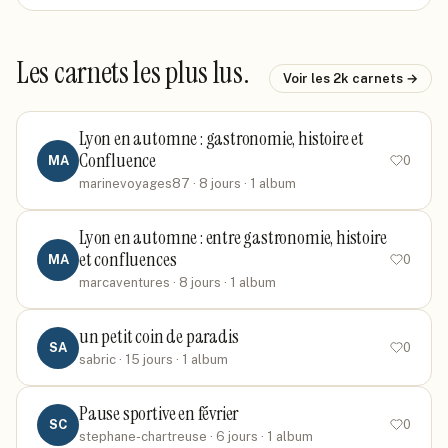
Les carnets les plus lus.
Voir les
2k
carnets →
Lyon en automne : gastronomie, histoire et
Confluence
MA
0
marinevoyages87
· 8 jours
· 1 album
Lyon en automne : entre gastronomie, histoire
et confluences
MA
0
marcaventures
· 8 jours
· 1 album
un petit coin de paradis
SA
0
sabric
· 15 jours
· 1 album
Pause sportive en février
SC
0
stephane-chartreuse
· 6 jours
· 1 album