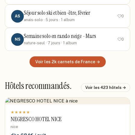
Séjour solo ski et bien-être, février
AS
0
anais-solo
· 5 jours
· 1 album
Semaine solo en rando neige - Mars
NS
0
nature-seul
· 7 jours
· 1 album
Voir les
2k
carnets
de France
→
Hôtels recommandés.
Voir les
423
hôtels →
★
★
★
★
★
NEGRESCO HOTEL NICE
nice