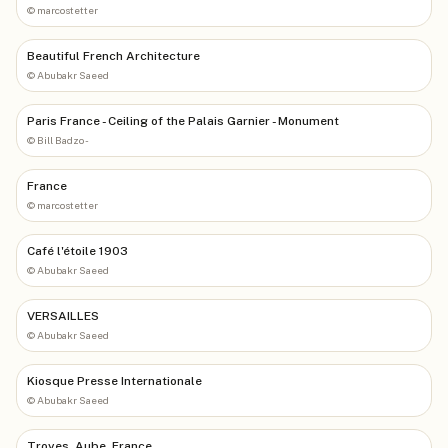
©
marcostetter
Beautiful French Architecture
©
Abubakr Saeed
Paris France - Ceiling of the Palais Garnier - Monument
©
Bill Badzo -
France
©
marcostetter
Café l'étoile 1903
©
Abubakr Saeed
VERSAILLES
©
Abubakr Saeed
Kiosque Presse Internationale
©
Abubakr Saeed
Troyes, Aube, France.