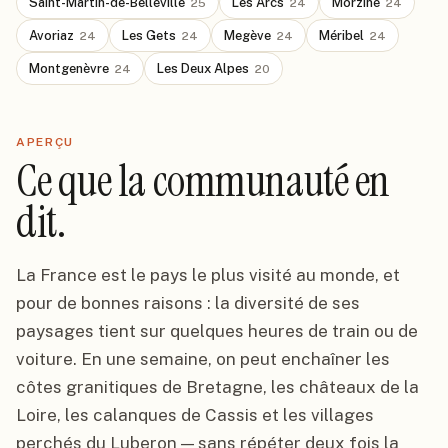
Saint-Martin-de-Belleville
Les Arcs
Morzine
25
24
24
Avoriaz
Les Gets
Megève
Méribel
24
24
24
24
Montgenèvre
Les Deux Alpes
24
20
APERÇU
Ce que la communauté en
dit.
La France est le pays le plus visité au monde, et
pour de bonnes raisons : la diversité de ses
paysages tient sur quelques heures de train ou de
voiture. En une semaine, on peut enchaîner les
côtes granitiques de Bretagne, les châteaux de la
Loire, les calanques de Cassis et les villages
perchés du Luberon — sans répéter deux fois la