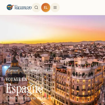
Vacanceo
EL
Europe
197
carnets
18
avis
VOYAGE
EN
Espagne
Carnets, hôtels et avis voyageurs