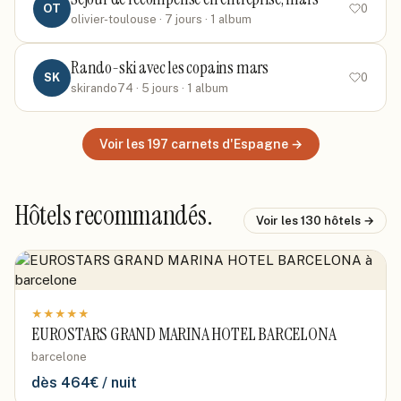
OT
0
olivier-toulouse
· 7 jours
· 1 album
Rando-ski avec les copains mars
SK
0
skirando74
· 5 jours
· 1 album
Voir les
197
carnets
d'Espagne
→
Hôtels recommandés.
Voir les
130
hôtels →
★
★
★
★
★
EUROSTARS GRAND MARINA HOTEL BARCELONA
barcelone
dès
464
€ / nuit