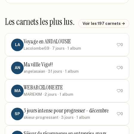
Les carnets les plus lus.
Voir les
197
carnets →
Voyage en ANDALOUSIE
LA
0
Lacolombe69
· 7 jours
· 1 album
Ma villle Vigo!!
AN
0
angelasaian
· 31 jours
· 1 album
WE BARCELONE ETE
MA
0
MARIEKIM
· 2 jours
· 1 album
3 jours intense pour progresser - décembre
SP
0
skieur-progressant
· 3 jours
· 1 album
Séjour de récompense en entreprise, mars