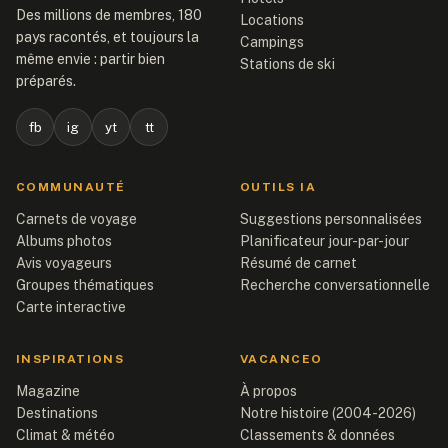
Des millions de membres, 180
Locations
pays racontés, et toujours la
Campings
même envie : partir bien
Stations de ski
préparés.
fb
ig
yt
tt
COMMUNAUTÉ
OUTILS IA
Carnets de voyage
Suggestions personnalisées
Albums photos
Planificateur jour-par-jour
Avis voyageurs
Résumé de carnet
Groupes thématiques
Recherche conversationnelle
Carte interactive
INSPIRATIONS
VACANCEO
Magazine
À propos
Destinations
Notre histoire (2004-2026)
Climat & météo
Classements & données