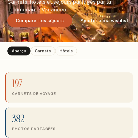
Carnets, hôtels et séjours partagés par la
communauté Vacanceo.
Comparer les séjours
Ajouter à ma wishlist
Aperçu
Carnets
Hôtels
197
CARNETS DE VOYAGE
382
PHOTOS PARTAGÉES