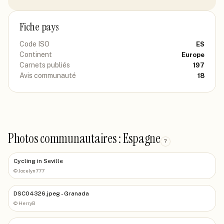
Fiche pays
Code ISO
ES
Continent
Europe
Carnets publiés
197
Avis communauté
18
Photos communautaires : Espagne
?
Cycling in Seville
©
Jocelyn777
DSC04326.jpeg - Granada
©
HerryB