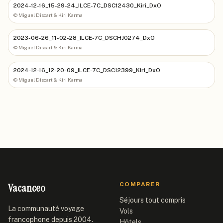
2024-12-16_15-29-24_ILCE-7C_DSC12430_Kiri_DxO
©
Miguel Discart & Kiri Karma
2023-06-26_11-02-28_ILCE-7C_DSCHJ0274_DxO
©
Miguel Discart & Kiri Karma
2024-12-16_12-20-09_ILCE-7C_DSC12399_Kiri_DxO
©
Miguel Discart & Kiri Karma
Vacanceo
COMPARER
Séjours tout compris
La communauté voyage
Vols
francophone depuis 2004.
Hôtels