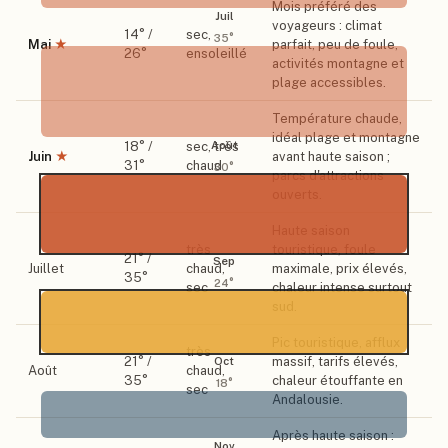
Mois préféré des
Juil
voyageurs : climat
14
° /
sec,
35
°
Mai
★
parfait, peu de foule,
26
°
ensoleillé
activités montagne et
plage accessibles.
Température chaude,
idéal plage et montagne
Août
18
° /
sec, très
Juin
★
avant haute saison ;
31
°
chaud
30
°
parcs d'attractions
ouverts.
Haute saison
très
touristique, foule
21
° /
Sep
Juillet
chaud,
maximale, prix élevés,
35
°
24
°
sec
chaleur intense surtout
sud.
Pic touristique, afflux
très
21
° /
massif, tarifs élevés,
Oct
Août
chaud,
35
°
chaleur étouffante en
18
°
sec
Andalousie.
Après haute saison :
Nov