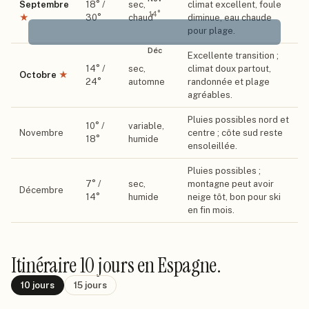
Septembre
18
° /
sec,
climat excellent, foule
14
°
★
30
°
chaud
diminue, eau chaude
pour plage.
Déc
Excellente transition ;
14
° /
sec,
climat doux partout,
Octobre
★
24
°
automne
randonnée et plage
agréables.
Pluies possibles nord et
10
° /
variable,
Novembre
centre ; côte sud reste
18
°
humide
ensoleillée.
Pluies possibles ;
7
° /
sec,
montagne peut avoir
Décembre
14
°
humide
neige tôt, bon pour ski
en fin mois.
Itinéraire
10 jours
en Espagne
.
10
jours
15
jours