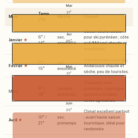
Mar
21
°
Temp.
Mois
Météo
Conseil
(°C)
Saison sèche idéale
Avr
6
° /
sec,
pour ski pyrénéen ; côte
Janvier
★
26
°
14
°
ensoleillé
sud (Málaga) chaude et
ensoleillée.
Très bon mois pour ski ;
6
° /
sec,
Février
★
Andalousie chaude et
Mai
15
°
ensoleillé
sèche, peu de touristes.
31
°
Transition vers
8
° /
variable,
printemps ; montagne
Mars
18
°
printemps
peut être instable,
côtes agréables.
Juin
35
°
Climat excellent partout
10
° /
sec,
; avant haute saison
Avril
★
21
°
printemps
touristique, idéal pour
randonnée.