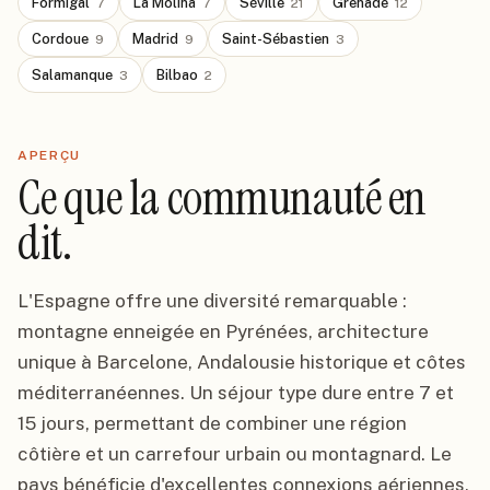
Formigal
La Molina
Séville
Grenade
7
7
21
12
Cordoue
Madrid
Saint-Sébastien
9
9
3
Salamanque
Bilbao
3
2
APERÇU
Ce que la communauté en
dit.
L'Espagne offre une diversité remarquable :
montagne enneigée en Pyrénées, architecture
unique à Barcelone, Andalousie historique et côtes
méditerranéennes. Un séjour type dure entre 7 et
15 jours, permettant de combiner une région
côtière et un carrefour urbain ou montagnard. Le
pays bénéficie d'excellentes connexions aériennes,