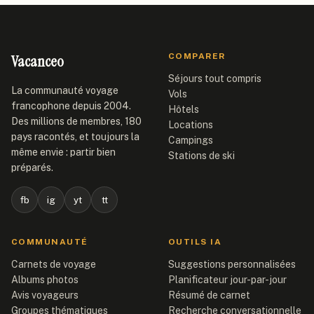
Vacanceo
COMPARER
Séjours tout compris
La communauté voyage
Vols
francophone depuis 2004.
Hôtels
Des millions de membres, 180
Locations
pays racontés, et toujours la
Campings
même envie : partir bien
Stations de ski
préparés.
fb
ig
yt
tt
COMMUNAUTÉ
OUTILS IA
Carnets de voyage
Suggestions personnalisées
Albums photos
Planificateur jour-par-jour
Avis voyageurs
Résumé de carnet
Groupes thématiques
Recherche conversationnelle