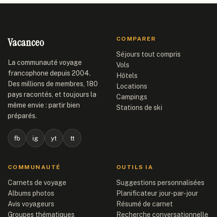
Vacanceo
COMPARER
Séjours tout compris
La communauté voyage
Vols
francophone depuis 2004.
Hôtels
Des millions de membres, 180
Locations
pays racontés, et toujours la
Campings
même envie : partir bien
Stations de ski
préparés.
fb
ig
yt
tt
COMMUNAUTÉ
OUTILS IA
Carnets de voyage
Suggestions personnalisées
Albums photos
Planificateur jour-par-jour
Avis voyageurs
Résumé de carnet
Groupes thématiques
Recherche conversationnelle